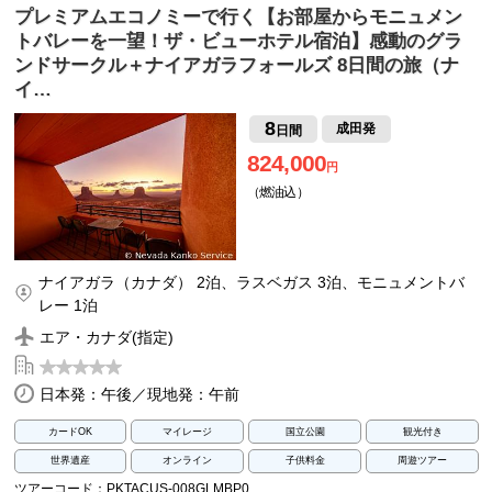
プレミアムエコノミーで行く【お部屋からモニュメン
トバレーを一望！ザ・ビューホテル宿泊】感動のグラ
ンドサークル＋ナイアガラフォールズ 8日間の旅（ナ
イ…
8
成田発
日間
824,000
円
（燃油込）
ナイアガラ（カナダ） 2泊、ラスベガス 3泊、モニュメントバ
レー 1泊
エア・カナダ(指定)
日本発：午後／現地発：午前
カードOK
マイレージ
国立公園
観光付き
世界遺産
オンライン
子供料金
周遊ツアー
ツアーコード：PKTACUS-008GLMBP0