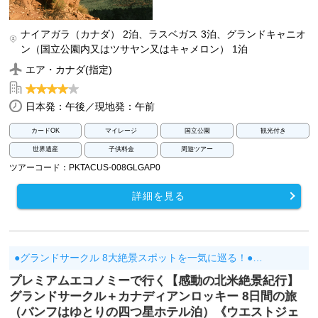
ナイアガラ（カナダ） 2泊、ラスベガス 3泊、グランドキャニオ
ン（国立公園内又はツサヤン又はキャメロン） 1泊
エア・カナダ(指定)
日本発：午後／現地発：午前
カードOK
マイレージ
国立公園
観光付き
世界遺産
子供料金
周遊ツアー
ツアーコード：PKTACUS-008GLGAP0
詳細を見る
●グランドサークル 8大絶景スポットを一気に巡る！●…
プレミアムエコノミーで行く【感動の北米絶景紀行】
グランドサークル＋カナディアンロッキー 8日間の旅
（バンフはゆとりの四つ星ホテル泊）《ウエストジェ