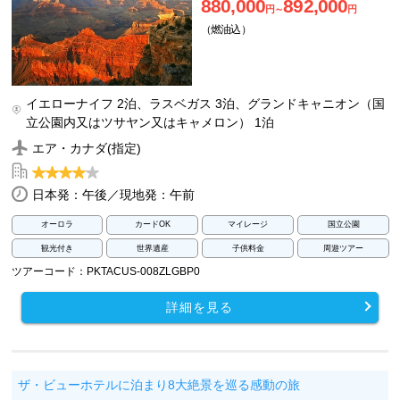
880,000
892,000
円～
円
（燃油込）
イエローナイフ 2泊、ラスベガス 3泊、グランドキャニオン（国
立公園内又はツサヤン又はキャメロン） 1泊
エア・カナダ(指定)
日本発：午後／現地発：午前
オーロラ
カードOK
マイレージ
国立公園
観光付き
世界遺産
子供料金
周遊ツアー
ツアーコード：PKTACUS-008ZLGBP0
詳細を見る
ザ・ビューホテルに泊まり8大絶景を巡る感動の旅