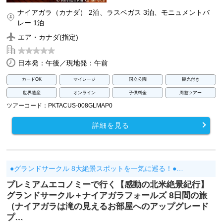
ナイアガラ（カナダ） 2泊、ラスベガス 3泊、モニュメントバ
レー 1泊
エア・カナダ(指定)
日本発：午後／現地発：午前
カードOK
マイレージ
国立公園
観光付き
世界遺産
オンライン
子供料金
周遊ツアー
ツアーコード：PKTACUS-008GLMAP0
詳細を見る
●グランドサークル 8大絶景スポットを一気に巡る！●…
プレミアムエコノミーで行く【感動の北米絶景紀行】
グランドサークル＋ナイアガラフォールズ 8日間の旅
（ナイアガラは滝の見えるお部屋へのアップグレード
プ…