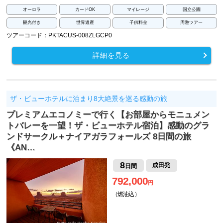
オーロラ
カードOK
マイレージ
国立公園
観光付き
世界遺産
子供料金
周遊ツアー
ツアーコード：PKTACUS-008ZLGCP0
詳細を見る
ザ・ビューホテルに泊まり8大絶景を巡る感動の旅
プレミアムエコノミーで行く【お部屋からモニュメン
トバレーを一望！ザ・ビューホテル宿泊】感動のグラ
ンドサークル＋ナイアガラフォールズ 8日間の旅
《AN…
8
成田発
日間
792,000
円
（燃油込）