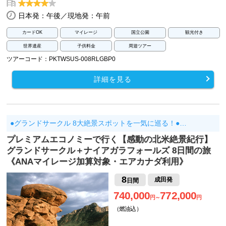
日本発：午後／現地発：午前
カードOK
マイレージ
国立公園
観光付き
世界遺産
子供料金
周遊ツアー
ツアーコード：PKTWSUS-008RLGBP0
詳細を見る
●グランドサークル 8大絶景スポットを一気に巡る！●…
プレミアムエコノミーで行く【感動の北米絶景紀行】
グランドサークル＋ナイアガラフォールズ 8日間の旅
《ANAマイレージ加算対象・エアカナダ利用》
8
成田発
日間
740,000
772,000
円～
円
（燃油込）