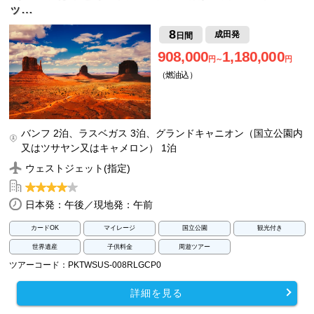
ッ…
8
成田発
日間
908,000
1,180,000
円～
円
（燃油込）
バンフ 2泊、ラスベガス 3泊、グランドキャニオン（国立公園内
又はツサヤン又はキャメロン） 1泊
ウェストジェット(指定)
日本発：午後／現地発：午前
カードOK
マイレージ
国立公園
観光付き
世界遺産
子供料金
周遊ツアー
ツアーコード：PKTWSUS-008RLGCP0
詳細を見る