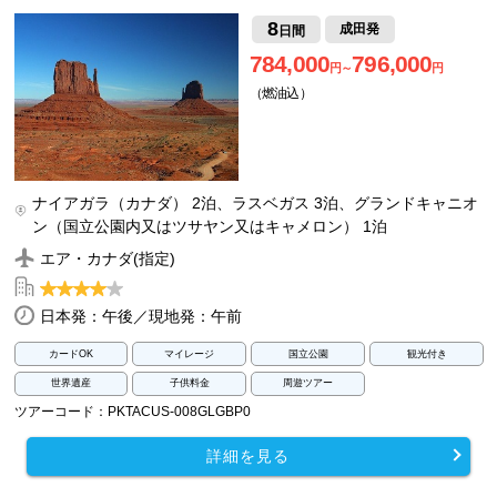
8
成田発
日間
784,000
796,000
円～
円
（燃油込）
ナイアガラ（カナダ） 2泊、ラスベガス 3泊、グランドキャニオ
ン（国立公園内又はツサヤン又はキャメロン） 1泊
エア・カナダ(指定)
日本発：午後／現地発：午前
カードOK
マイレージ
国立公園
観光付き
世界遺産
子供料金
周遊ツアー
ツアーコード：PKTACUS-008GLGBP0
詳細を見る