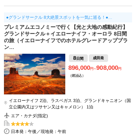
●グランドサークル 8大絶景スポットを一気に巡る！●…
プレミアムエコノミーで行く【光と大地の感動紀行】
グランドサークル＋イエローナイフ・オーロラ 8日間
の旅（イエローナイフでのホテルグレードアッププラ
ン…
8
成田発
日間
896,000
908,000
円～
円
（燃油込）
イエローナイフ 2泊、ラスベガス 3泊、グランドキャニオン（国
立公園内又はツサヤン又はキャメロン） 1泊
エア・カナダ(指定)
日本発：午後／現地発：午前