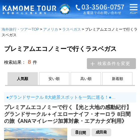
海外旅行・ツアーTOP
アメリカ
ラスベガス
プレミアムエコノミーで行くラ
スベガス
プレミアムエコノミーで行くラスベガス
8
検索結果：
件
検索条件を変更
人気順
安い順
高い順
新着順
●グランドサークル 8大絶景スポットを一気に巡る！●…
プレミアムエコノミーで行く【光と大地の感動紀行】
グランドサークル＋イエローナイフ・オーロラ 8日間
の旅《ANAマイレージ加算対象・エアカナダ利用》
8
成田発
日間