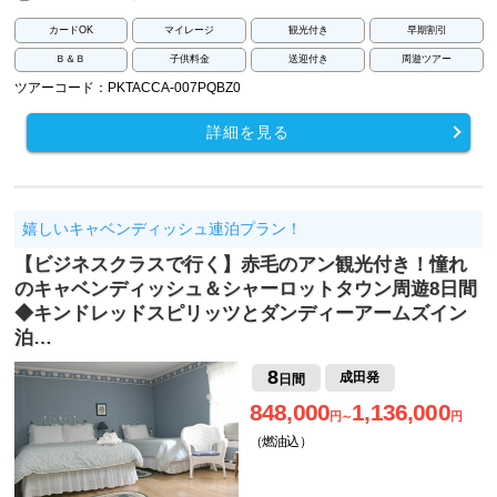
カードOK
マイレージ
観光付き
早期割引
Ｂ＆Ｂ
子供料金
送迎付き
周遊ツアー
ツアーコード：PKTACCA-007PQBZ0
詳細を見る
嬉しいキャベンディッシュ連泊プラン！
【ビジネスクラスで行く】赤毛のアン観光付き！憧れ
のキャベンディッシュ＆シャーロットタウン周遊8日間
◆キンドレッドスピリッツとダンディーアームズイン
泊…
8
成田発
日間
848,000
1,136,000
円～
円
（燃油込）