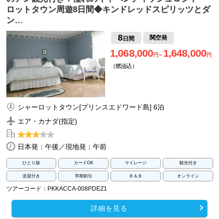
ロットタウン周遊8日間◆キンドレッドスピリッツとダ
ン…
8
関空発
日間
1,068,000
1,648,000
円～
円
（燃油込）
シャーロットタウン[プリンスエドワード島] 6泊
エア・カナダ(指定)
日本発：午後／現地発：午前
ひとり旅
カードOK
マイレージ
観光付き
送迎付き
早期割引
Ｂ＆Ｂ
オンライン
ツアーコード：PKKACCA-008PDEZ1
詳細を見る