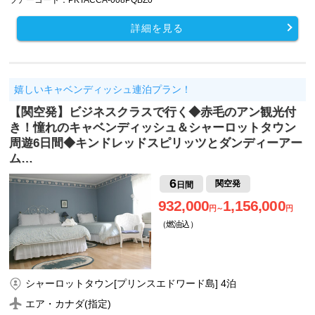
詳細を見る
嬉しいキャベンディッシュ連泊プラン！
【関空発】ビジネスクラスで行く◆赤毛のアン観光付
き！憧れのキャベンディッシュ＆シャーロットタウン
周遊6日間◆キンドレッドスピリッツとダンディーアー
ム…
6
関空発
日間
932,000
1,156,000
円～
円
（燃油込）
シャーロットタウン[プリンスエドワード島] 4泊
エア・カナダ(指定)