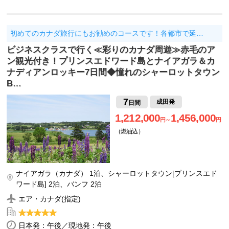
初めてのカナダ旅行にもお勧めのコースです！各都市で延…
ビジネスクラスで行く≪彩りのカナダ周遊≫赤毛のア
ン観光付き！プリンスエドワード島とナイアガラ＆カ
ナディアンロッキー7日間◆憧れのシャーロットタウン
B…
7
成田発
日間
1,212,000
1,456,000
円～
円
（燃油込）
ナイアガラ（カナダ） 1泊、シャーロットタウン[プリンスエド
ワード島] 2泊、バンフ 2泊
エア・カナダ(指定)
日本発：午後／現地発：午後