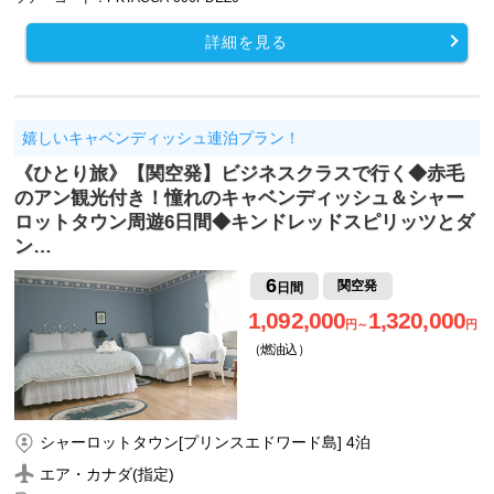
詳細を見る
嬉しいキャベンディッシュ連泊プラン！
《ひとり旅》【関空発】ビジネスクラスで行く◆赤毛
のアン観光付き！憧れのキャベンディッシュ＆シャー
ロットタウン周遊6日間◆キンドレッドスピリッツとダ
ン…
6
関空発
日間
1,092,000
1,320,000
円～
円
（燃油込）
シャーロットタウン[プリンスエドワード島] 4泊
エア・カナダ(指定)