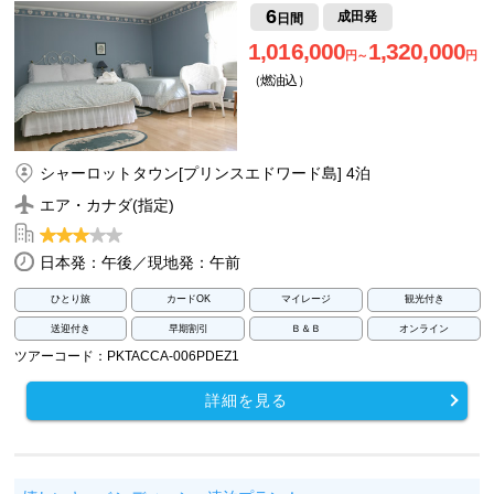
6
成田発
日間
1,016,000
1,320,000
円～
円
（燃油込）
シャーロットタウン[プリンスエドワード島] 4泊
エア・カナダ(指定)
日本発：午後／現地発：午前
ひとり旅
カードOK
マイレージ
観光付き
送迎付き
早期割引
Ｂ＆Ｂ
オンライン
ツアーコード：PKTACCA-006PDEZ1
詳細を見る