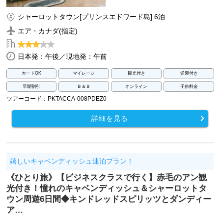
シャーロットタウン[プリンスエドワード島] 6泊
エア・カナダ(指定)
日本発：午後／現地発：午前
カードOK
マイレージ
観光付き
送迎付き
早期割引
Ｂ＆Ｂ
オンライン
子供料金
ツアーコード：PKTACCA-008PDEZ0
詳細を見る
嬉しいキャベンディッシュ連泊プラン！
《ひとり旅》【ビジネスクラスで行く】赤毛のアン観
光付き！憧れのキャベンディッシュ＆シャーロットタ
ウン周遊6日間◆キンドレッドスピリッツとダンディー
ア…