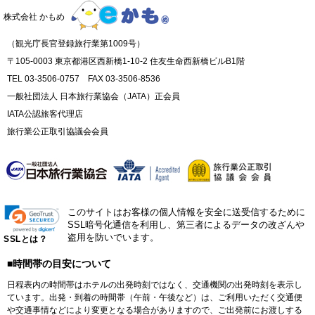
株式会社 かもめ
（観光庁長官登録旅行業第1009号）
〒105-0003 東京都港区西新橋1-10-2 住友生命西新橋ビルB1階
TEL 03-3506-0757 FAX 03-3506-8536
一般社団法人 日本旅行業協会（JATA）正会員
IATA公認旅客代理店
旅行業公正取引協議会会員
このサイトはお客様の個人情報を安全に送受信するために
SSL暗号化通信を利用し、第三者によるデータの改ざんや
盗用を防いでいます。
SSLとは？
■時間帯の目安について
日程表内の時間帯はホテルの出発時刻ではなく、交通機関の出発時刻を表示し
ています。出発・到着の時間帯（午前・午後など）は、ご利用いただく交通便
や交通事情などにより変更となる場合がありますので、ご出発前にお渡しする