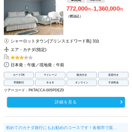
772,000
1,360,000
円～
円
（燃油込）
シャーロットタウン[プリンスエドワード島] 3泊
エア・カナダ(指定)
日本発：午後／現地発：午前
カードOK
マイレージ
観光付き
送迎付き
早期割引
Ｂ＆Ｂ
オンライン
子供料金
ツアーコード：PKTACCA-005PDEZ0
詳細を見る
初めてのカナダ旅行にもお勧めのコースです！各都市で延…