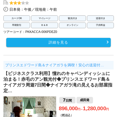
日本発：午後／現地発：午前
カードOK
マイレージ
観光付き
送迎付き
早期割引
Ｂ＆Ｂ
オンライン
子供料金
ツアーコード：PKKACCA-006PDEZ0
詳細を見る
プリンスエドワード島＆ナイアガラを満喫！安心の送迎付…
【ビジネスクラス利用】憧れのキャベンディッシュに
泊まる！赤毛のアン観光付◆プリンスエドワード島＆
ナイアガラ周遊7日間◆ナイアガラ滝の見えるお部屋指
定…
7
成田発
日間
896,000
1,280,000
円～
円
（燃油込）