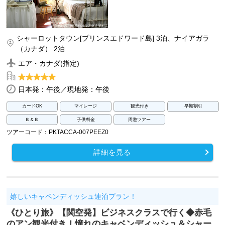
シャーロットタウン[プリンスエドワード島] 3泊、ナイアガラ
（カナダ） 2泊
エア・カナダ(指定)
日本発：午後／現地発：午後
カードOK
マイレージ
観光付き
早期割引
Ｂ＆Ｂ
子供料金
周遊ツアー
ツアーコード：PKTACCA-007PEEZ0
詳細を見る
嬉しいキャベンディッシュ連泊プラン！
《ひとり旅》【関空発】ビジネスクラスで行く◆赤毛
のアン観光付き！憧れのキャベンディッシュ＆シャー