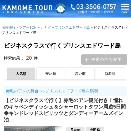
海外旅行・ツアーTOP
カナダ
プリンスエドワード島
ビジネスクラスで行く
プリンスエドワード島
ビジネスクラスで行くプリンスエドワード島
20
検索結果：
件
検索条件を変更
人気順
安い順
高い順
新着順
赤毛のアンの舞台へ♪プリンスエドワード島を満喫！
【ビジネスクラスで行く】赤毛のアン観光付き！憧れ
のキャベンディッシュ＆シャーロットタウン周遊5日間
◆キンドレッドスピリッツとダンディーアームズイン
泊…
5
成田発
日間