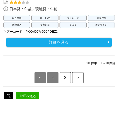
日本発：午後／現地発：午前
ひとり旅
カードOK
マイレージ
観光付き
送迎付き
早期割引
Ｂ＆Ｂ
オンライン
ツアーコード：PKKACCA-006PDEZ1
詳細を見る
20 件中 1～10件目
<
1
2
>
LINEへ送る