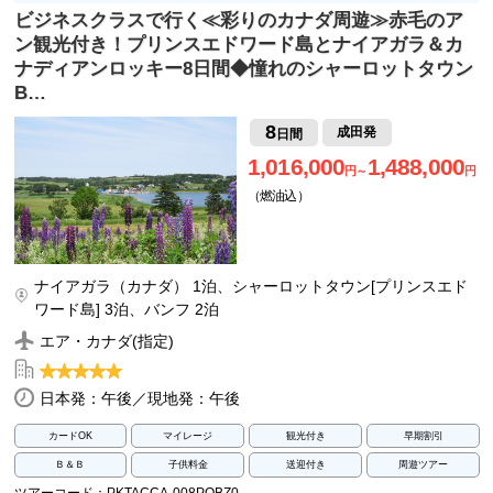
ビジネスクラスで行く≪彩りのカナダ周遊≫赤毛のア
ン観光付き！プリンスエドワード島とナイアガラ＆カ
ナディアンロッキー8日間◆憧れのシャーロットタウン
B…
8
成田発
日間
1,016,000
1,488,000
円～
円
（燃油込）
ナイアガラ（カナダ） 1泊、シャーロットタウン[プリンスエド
ワード島] 3泊、バンフ 2泊
エア・カナダ(指定)
日本発：午後／現地発：午後
カードOK
マイレージ
観光付き
早期割引
Ｂ＆Ｂ
子供料金
送迎付き
周遊ツアー
ツアーコード：PKTACCA-008PQBZ0