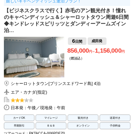
嬉しいキャベンディッシュ連泊プラン！
【ビジネスクラスで行く】赤毛のアン観光付き！憧れ
のキャベンディッシュ＆シャーロットタウン周遊6日間
◆キンドレッドスピリッツとダンディーアームズイン
泊…
6
成田発
日間
856,000
1,156,000
円～
円
（燃油込）
シャーロットタウン[プリンスエドワード島] 4泊
エア・カナダ(指定)
日本発：午後／現地発：午前
カードOK
マイレージ
観光付き
送迎付き
早期割引
Ｂ＆Ｂ
オンライン
子供料金
ツアーコード：PKTACCA-006PDEZ0