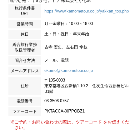
問合せ先：（ｅかも。）／株式会社かもめ
旅行条件書
https://www.kamometour.co.jp/yakkan_top.php
URL
月～金曜日：10:00～18:00
営業時間
土・日・祝日・年末年始
休日
総合旅行業務
古寺 宏史、左右田 幸枝
取扱管理者
メール、電話
問合せ方法
ekamo@kamometour.co.jp
メールアドレス
〒105-0003
住所
東京都港区西新橋1-10-2 住友生命西新橋ビル
B1階
03-3506-0757
電話番号
PKTACCA-007PQBZ1
ツアーコード
※ご予約・お問い合わせの際は、ツアーコード をお伝えくだ
さい。