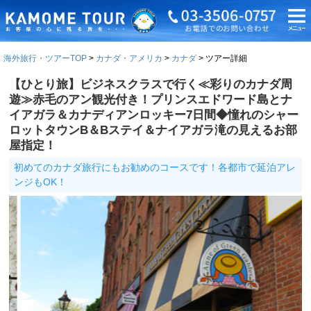
海外旅行・ツアーTOP
カナダ・アメリカ
カナダ
ツアー詳細
【ひとり旅】ビジネスクラスで行く≪彩りのカナダ周
遊≫赤毛のアン観光付き！プリンスエドワード島とナ
イアガラ＆カナディアンロッキー7日間◆憧れのシャー
ロットタウンB＆Bステイ＆ナイアガラ滝の見えるお部
屋指定！
初めてのカナダ旅行にもお勧めのコースです！各都市で延泊アレ
ンジもOK！