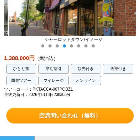
シャーロットタウン/イメージ
1,388,000円
（燃油込）
ひとり旅
早期割引
観光付き
送迎付き
周遊ツアー
マイレージ
オンライン
ツアーコード：PKTACCA-007PQBZ1
最終更新日：2026年8月8日23時05分
空席問い合わせ（無料）