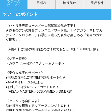
ツアーの
日程表
旅行代金
旅行条件
ポイント
ツアーのポイント
【ひとり旅専用コース／一人部屋追加代金不要】
★赤毛のアンの舞台プリンスエドワード島、ナイアガラ、そしてカ
ナディアンロッキー。四季折々違った表情が楽しめる『彩りのカナ
ダ周遊』。
【e割90】ご出発90日前迄のご予約でおひとり様「3,000円」割引！
《ツアー特典》
・カウズ(Cow's)アイスクリームクーポン
《安心＆充実のサポート》
●現地滞在中は24時間日本語サポート付き
●ANAマイレージがたまる！
●お支払いはクレジットカードＯＫ！
（VISA／MASTER／JCB／AMEX／DINERS）
《アレンジも自由自在》
◎他都市を周遊するツアーアレンジもＯＫ！
◎現地在住の方のツアー合流もお任せください！