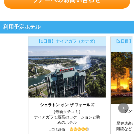
利用予定ホテル
【1日目】ナイアガラ（カナダ）
【2日目】
シェラトン オン ザ フォールズ
ダン
【最新クチコミ】
ナイアガラで最高のロケーションと眺
めのホテル
歴史遺産
階段など
口コミ評価