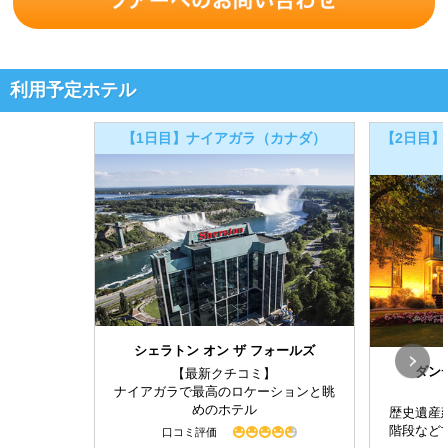
利用予定ホテル
【1日目】ナイアガラ（カナダ）
【2日目】
シェラトン オン ザ フォールズ
ダン
【最新クチコミ】
ナイアガラで最高のロケーションと眺
めのホテル
歴史遺産
階段など
口コミ評価