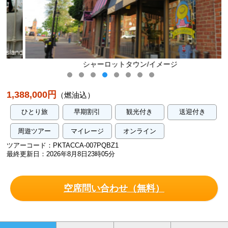
シャーロットタウン/イメージ
1,388,000円
（燃油込）
ひとり旅
早期割引
観光付き
送迎付き
周遊ツアー
マイレージ
オンライン
ツアーコード：PKTACCA-007PQBZ1
最終更新日：2026年8月8日23時05分
空席問い合わせ（無料）