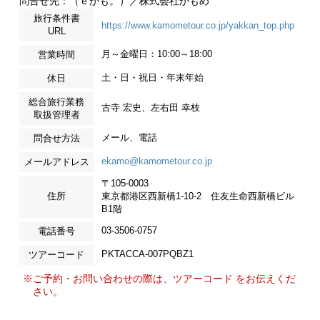
問合せ先：（ｅかも。）／株式会社かもめ
旅行条件書
https://www.kamometour.co.jp/yakkan_top.php
URL
月～金曜日：10:00～18:00
営業時間
土・日・祝日・年末年始
休日
総合旅行業務
古寺 宏史、左右田 幸枝
取扱管理者
メール、電話
問合せ方法
ekamo@kamometour.co.jp
メールアドレス
〒105-0003
住所
東京都港区西新橋1-10-2 住友生命西新橋ビル
B1階
03-3506-0757
電話番号
PKTACCA-007PQBZ1
ツアーコード
※ご予約・お問い合わせの際は、ツアーコード をお伝えくだ
さい。