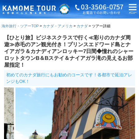
海外旅行・ツアーTOP
カナダ・アメリカ
カナダ
ツアー詳細
【ひとり旅】ビジネスクラスで行く≪彩りのカナダ周
遊≫赤毛のアン観光付き！プリンスエドワード島とナ
イアガラ＆カナディアンロッキー7日間◆憧れのシャー
ロットタウンB＆Bステイ＆ナイアガラ滝の見えるお部
屋指定！
初めてのカナダ旅行にもお勧めのコースです！各都市で延泊アレ
ンジもOK！