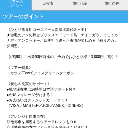
ツアーの
日程表
旅行代金
旅行条件
ポイント
ツアーのポイント
【ひとり旅専用コース／一人部屋追加代金不要】
★赤毛のアンの舞台プリンスエドワード島、ナイアガラ、そしてカ
ナディアンロッキー。四季折々違った表情が楽しめる『彩りのカナ
ダ周遊』。
【e割90】ご出発90日前迄のご予約でおひとり様「3,000円」割引！
《ツアー特典》
・カウズ(Cow's)アイスクリームクーポン
《安心＆充実のサポート》
●現地滞在中は24時間日本語サポート付き
●ANAマイレージがたまる！
●お支払いはクレジットカードＯＫ！
（VISA／MASTER／JCB／AMEX／DINERS）
《アレンジも自由自在》
◎他都市を周遊するツアーアレンジもＯＫ！
◎現地在住の方のツアー合流もお任せください！