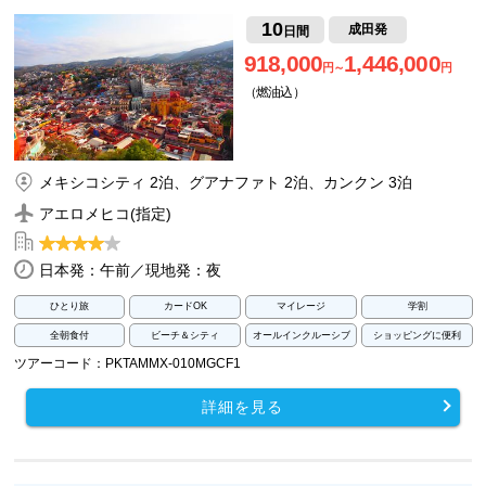
10
成田発
日間
918,000
1,446,000
円～
円
（燃油込）
メキシコシティ 2泊、グアナファト 2泊、カンクン 3泊
アエロメヒコ(指定)
日本発：午前／現地発：夜
ひとり旅
カードOK
マイレージ
学割
全朝食付
ビーチ＆シティ
オールインクルーシブ
ショッピングに便利
ツアーコード：PKTAMMX-010MGCF1
詳細を見る