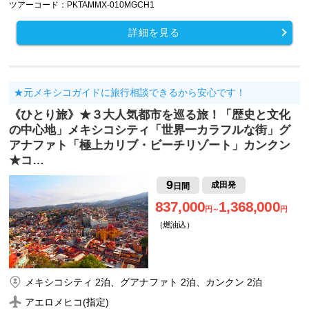
ツアーコード：PKTAMMX-010MGCH1
詳細を見る
★元メキシコガイドに旅行相談できるから安心です！
《ひとり旅》★３大人気都市を巡る旅！「歴史と文化
の中心地」メキシコシティ「世界一カラフルな街」グ
アナファト「極上カリブ・ビーチリゾート」カンクン
★コ…
9
成田発
日間
837,000
1,368,000
円～
円
（燃油込）
メキシコシティ 2泊、グアナファト 2泊、カンクン 2泊
アエロメヒコ(指定)