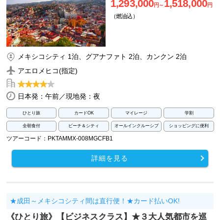
1,293,000
1,518,000
円～
円
（燃油込）
メキシコシティ 1泊、グアナファト 2泊、カンクン 2泊
アエロメヒコ(指定)
日本発：午前／現地発：夜
ひとり旅
カードOK
マイレージ
学割
全朝食付
ビーチ＆シティ
オールインクルーシブ
ショッピングに便利
ツアーコード：PKTAMMX-008MGCFB1
詳細を見る
★成田～メキシコシティ間は直行便！★カード払いOK!
《ひとり旅》【ビジネスクラス】★３大人気都市を巡