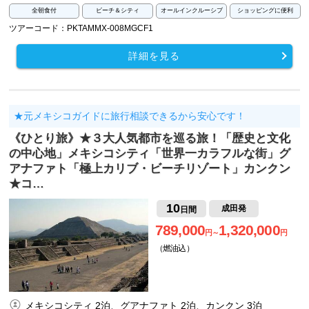
全朝食付
ビーチ＆シティ
オールインクルーシブ
ショッピングに便利
ツアーコード：PKTAMMX-008MGCF1
詳細を見る
★元メキシコガイドに旅行相談できるから安心です！
《ひとり旅》★３大人気都市を巡る旅！「歴史と文化
の中心地」メキシコシティ「世界一カラフルな街」グ
アナファト「極上カリブ・ビーチリゾート」カンクン
★コ…
10
成田発
日間
789,000
1,320,000
円～
円
（燃油込）
メキシコシティ 2泊、グアナファト 2泊、カンクン 3泊