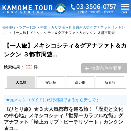
海外旅行・ツアーTOP
中米・カリブ海
世界遺産の街グアナファト（メキシ
コ）
【一人旅】メキシコシティ＆グアナファト＆カンクン ３都市周遊...
【一人旅】メキシコシティ＆グアナファト＆カ
ンクン ３都市周遊...
22
検索結果：
件
検索条件を変更
人気順
安い順
高い順
新着順
★元メキシコガイドに旅行相談できるから安心です！
《ひとり旅》★３大人気都市を巡る旅！「歴史と文化
の中心地」メキシコシティ「世界一カラフルな街」グ
アナファト「極上カリブ・ビーチリゾート」カンクン
★コ…