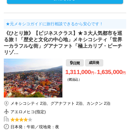
★元メキシコガイドに旅行相談できるから安心です！
《ひとり旅》【ビジネスクラス】★３大人気都市を巡
る旅！「歴史と文化の中心地」メキシコシティ「世界
一カラフルな街」グアナファト「極上カリブ・ビーチ
リゾ…
9
成田発
日間
1,311,000
1,635,000
円～
円
（燃油込）
メキシコシティ 2泊、グアナファト 2泊、カンクン 2泊
アエロメヒコ(指定)
日本発：午前／現地発：夜