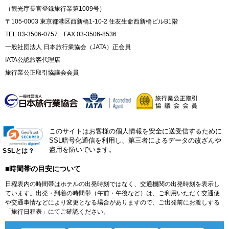
（観光庁長官登録旅行業第1009号）
〒105-0003 東京都港区西新橋1-10-2 住友生命西新橋ビルB1階
TEL 03-3506-0757 FAX 03-3506-8536
一般社団法人 日本旅行業協会（JATA）正会員
IATA公認旅客代理店
旅行業公正取引協議会会員
このサイトはお客様の個人情報を安全に送受信するために
SSL暗号化通信を利用し、第三者によるデータの改ざんや
盗用を防いでいます。
SSLとは？
■時間帯の目安について
日程表内の時間帯はホテルの出発時刻ではなく、交通機関の出発時刻を表示し
ています。出発・到着の時間帯（午前・午後など）は、ご利用いただく交通便
や交通事情などにより変更となる場合がありますので、ご出発前にお渡しする
「旅行日程表」にてご確認ください。