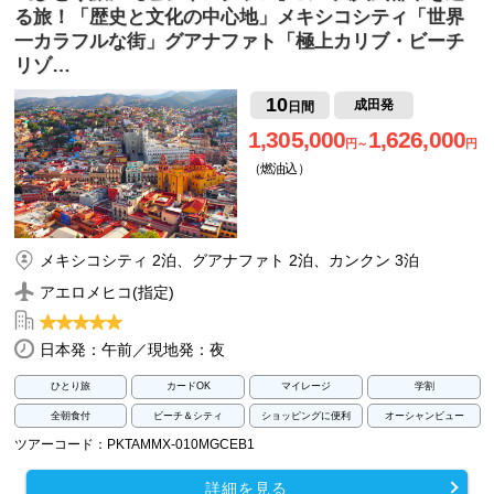
る旅！「歴史と文化の中心地」メキシコシティ「世界
一カラフルな街」グアナファト「極上カリブ・ビーチ
リゾ…
10
成田発
日間
1,305,000
1,626,000
円～
円
（燃油込）
メキシコシティ 2泊、グアナファト 2泊、カンクン 3泊
アエロメヒコ(指定)
日本発：午前／現地発：夜
ひとり旅
カードOK
マイレージ
学割
全朝食付
ビーチ＆シティ
ショッピングに便利
オーシャンビュー
ツアーコード：PKTAMMX-010MGCEB1
詳細を見る