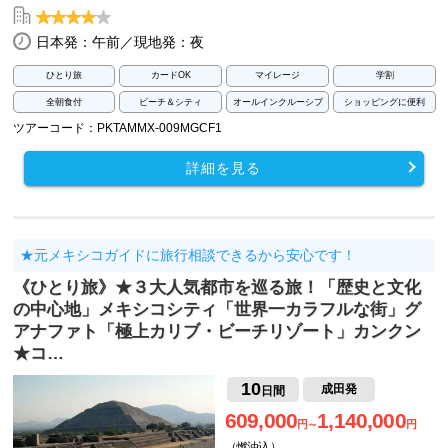
日本発：午前／現地発：夜
ひとり旅
カードOK
マイレージ
学割
全朝食付
ビーチ＆シティ
オールインクルーシブ
ショッピングに便利
ツアーコード：PKTAMMX-009MGCF1
詳細を見る
★元メキシコガイドに旅行相談できるから安心です！
《ひとり旅》★３大人気都市を巡る旅！「歴史と文化
の中心地」メキシコシティ「世界一カラフルな街」グ
アナファト「極上カリブ・ビーチリゾート」カンクン
★コ…
10
成田発
日間
609,000
1,140,000
円～
円
（燃油込）