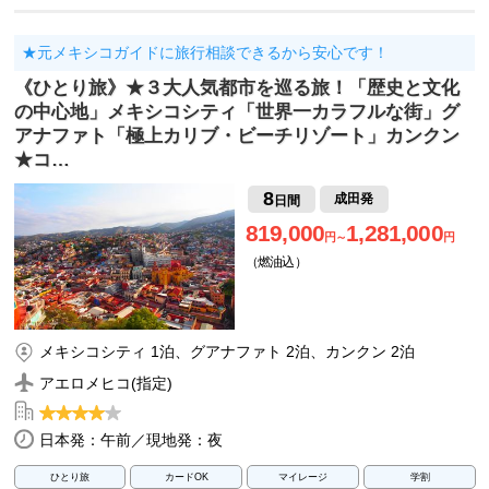
★元メキシコガイドに旅行相談できるから安心です！
《ひとり旅》★３大人気都市を巡る旅！「歴史と文化
の中心地」メキシコシティ「世界一カラフルな街」グ
アナファト「極上カリブ・ビーチリゾート」カンクン
★コ…
8
成田発
日間
819,000
1,281,000
円～
円
（燃油込）
メキシコシティ 1泊、グアナファト 2泊、カンクン 2泊
アエロメヒコ(指定)
日本発：午前／現地発：夜
ひとり旅
カードOK
マイレージ
学割