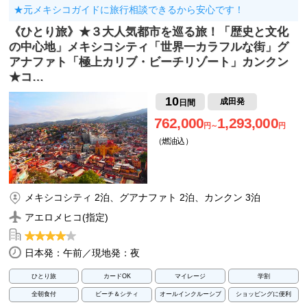
★元メキシコガイドに旅行相談できるから安心です！
《ひとり旅》★３大人気都市を巡る旅！「歴史と文化
の中心地」メキシコシティ「世界一カラフルな街」グ
アナファト「極上カリブ・ビーチリゾート」カンクン
★コ…
10
成田発
日間
762,000
1,293,000
円～
円
（燃油込）
メキシコシティ 2泊、グアナファト 2泊、カンクン 3泊
アエロメヒコ(指定)
日本発：午前／現地発：夜
ひとり旅
カードOK
マイレージ
学割
全朝食付
ビーチ＆シティ
オールインクルーシブ
ショッピングに便利