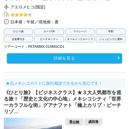
アエロメヒコ(指定)
日本発：午前／現地発：夜
ひとり旅
カードOK
マイレージ
学割
全食事付き
ビーチ＆シティ
オールインクルーシブ
ショッピングに便利
ツアーコード：PKTAMMX-010MGCD1
詳細を見る
★元メキシコガイドに旅行相談できるから安心です！
《ひとり旅》【ビジネスクラス】★３大人気都市を巡
る旅！「歴史と文化の中心地」メキシコシティ「世界
一カラフルな街」グアナファト「極上カリブ・ビーチ
リゾ…
8
成田発
日間