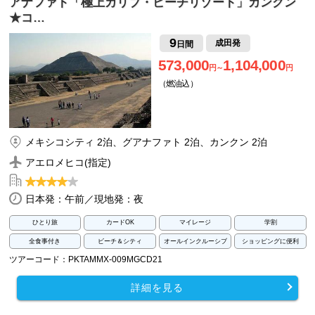
アナファト「極上カリブ・ビーチリゾート」カンクン
★コ…
9
成田発
日間
573,000
1,104,000
円～
円
（燃油込）
メキシコシティ 2泊、グアナファト 2泊、カンクン 2泊
アエロメヒコ(指定)
日本発：午前／現地発：夜
ひとり旅
カードOK
マイレージ
学割
全食事付き
ビーチ＆シティ
オールインクルーシブ
ショッピングに便利
ツアーコード：PKTAMMX-009MGCD21
詳細を見る