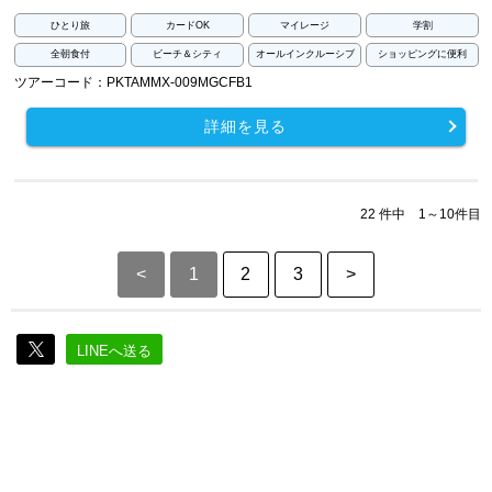
ひとり旅
カードOK
マイレージ
学割
全朝食付
ビーチ＆シティ
オールインクルーシブ
ショッピングに便利
ツアーコード：PKTAMMX-009MGCFB1
詳細を見る
22 件中 1～10件目
<
1
2
3
>
LINEへ送る