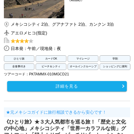
メキシコシティ 2泊、グアナファト 2泊、カンクン 3泊
アエロメヒコ(指定)
日本発：午前／現地発：夜
ひとり旅
カードOK
マイレージ
学割
全食事付き
ビーチ＆シティ
オールインクルーシブ
ショッピングに便利
ツアーコード：PKTAMMX-010MGCD21
詳細を見る
★元メキシコガイドに旅行相談できるから安心です！
《ひとり旅》★３大人気都市を巡る旅！「歴史と文化
の中心地」メキシコシティ「世界一カラフルな街」グ