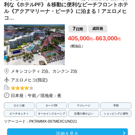
利な《ホテルPF》＆移動に便利なビーチフロントホテ
ル《アクアマリーナ・ビーチ》に泊まる！アエロメヒ
コ…
7
成田発
日間
405,000
663,000
円～
円
（燃油込）
メキシコシティ 2泊、カンクン 2泊
アエロメヒコ(指定)
日本発：午前／現地発：夜
ひとり旅
カードOK
マイレージ
学割
ビーチ＆シティ
オールインクルーシブ
交通の便がよい
ショッピングに便利
ツアーコード：PKTAMMX-007MEXCUND21
詳細を見る