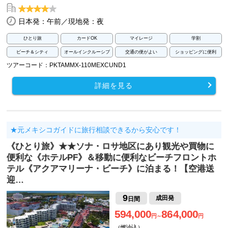
日本発：午前／現地発：夜
ひとり旅
カードOK
マイレージ
学割
ビーチ＆シティ
オールインクルーシブ
交通の便がよい
ショッピングに便利
ツアーコード：PKTAMMX-110MEXCUND1
詳細を見る
★元メキシコガイドに旅行相談できるから安心です！
《ひとり旅》★★ソナ・ロサ地区にあり観光や買物に
便利な《ホテルPF》＆移動に便利なビーチフロントホ
テル《アクアマリーナ・ビーチ》に泊まる！【空港送
迎…
9
成田発
日間
594,000
864,000
円～
円
（燃油込）