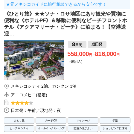
★元メキシコガイドに旅行相談できるから安心です！
《ひとり旅》★★ソナ・ロサ地区にあり観光や買物に
便利な《ホテルPF》＆移動に便利なビーチフロントホ
テル《アクアマリーナ・ビーチ》に泊まる！【空港送
迎…
8
成田発
日間
558,000
816,000
円～
円
（燃油込）
メキシコシティ 2泊、カンクン 3泊
アエロメヒコ(指定)
日本発：午前／現地発：夜
ひとり旅
カードOK
マイレージ
学割
ビーチ＆シティ
オールインクルーシブ
交通の便がよい
ショッピングに便利