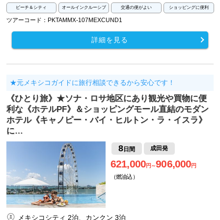
ビーチ＆シティ
オールインクルーシブ
交通の便がよい
ショッピングに便利
ツアーコード：PKTAMMX-107MEXCUND1
詳細を見る
★元メキシコガイドに旅行相談できるから安心です！
《ひとり旅》★ソナ・ロサ地区にあり観光や買物に便
利な《ホテルPF》＆ショッピングモール直結のモダン
ホテル《キャノピー・バイ・ヒルトン・ラ・イスラ》
に…
8
成田発
日間
621,000
906,000
円～
円
（燃油込）
メキシコシティ 2泊、カンクン 3泊