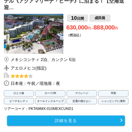
テル《アクアマリーナ・ビーチ》に泊まる！【空港送
迎…
10
成田発
日間
630,000
888,000
円～
円
（燃油込）
メキシコシティ 2泊、カンクン 5泊
アエロメヒコ(指定)
日本発：午前／現地発：夜
ひとり旅
カードOK
マイレージ
学割
ビーチ＆シティ
オールインクルーシブ
交通の便がよい
ショッピングに便利
ツアーコード：PKTAMMX-010MEXCUND1
詳細を見る