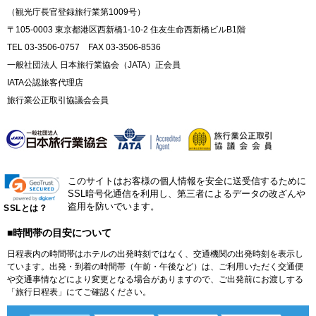
（観光庁長官登録旅行業第1009号）
〒105-0003 東京都港区西新橋1-10-2 住友生命西新橋ビルB1階
TEL 03-3506-0757 FAX 03-3506-8536
一般社団法人 日本旅行業協会（JATA）正会員
IATA公認旅客代理店
旅行業公正取引協議会会員
このサイトはお客様の個人情報を安全に送受信するために
SSL暗号化通信を利用し、第三者によるデータの改ざんや
盗用を防いでいます。
SSLとは？
■時間帯の目安について
日程表内の時間帯はホテルの出発時刻ではなく、交通機関の出発時刻を表示し
ています。出発・到着の時間帯（午前・午後など）は、ご利用いただく交通便
や交通事情などにより変更となる場合がありますので、ご出発前にお渡しする
「旅行日程表」にてご確認ください。