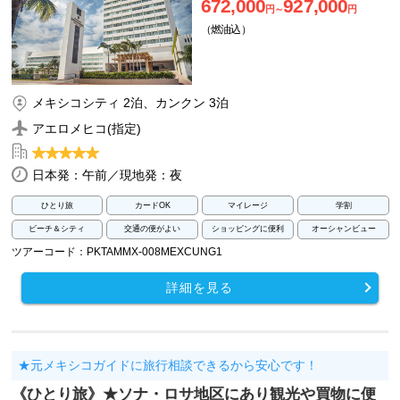
672,000
927,000
円～
円
（燃油込）
メキシコシティ 2泊、カンクン 3泊
アエロメヒコ(指定)
日本発：午前／現地発：夜
ひとり旅
カードOK
マイレージ
学割
ビーチ＆シティ
交通の便がよい
ショッピングに便利
オーシャンビュー
ツアーコード：PKTAMMX-008MEXCUNG1
詳細を見る
★元メキシコガイドに旅行相談できるから安心です！
《ひとり旅》★ソナ・ロサ地区にあり観光や買物に便