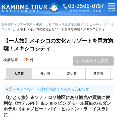
海外旅行・ツアーTOP
中米・カリブ海
世界遺産の街メキシコシティ（メキシ
コ）
【一人旅】メキシコの文化とリゾートを両方満喫！メキシコシティ...
【一人旅】メキシコの文化とリゾートを両方満
喫！メキシコシティ...
48
検索結果：
件
検索条件を変更
人気順
安い順
高い順
新着順
★元メキシコガイドに旅行相談できるから安心です！
《ひとり旅》★ソナ・ロサ地区にあり観光や買物に便
利な《ホテルPF》＆ショッピングモール直結のモダン
ホテル《キャノピー・バイ・ヒルトン・ラ・イスラ》
に…