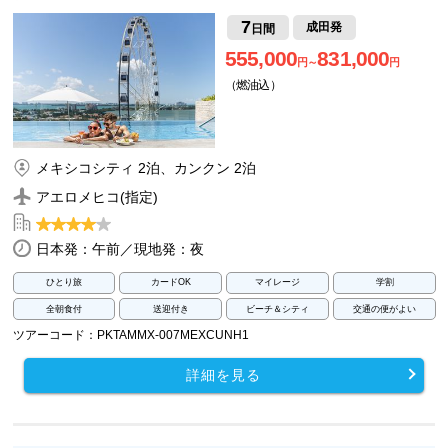
7
成田発
日間
555,000
831,000
円～
円
（燃油込）
メキシコシティ 2泊、カンクン 2泊
アエロメヒコ(指定)
日本発：午前／現地発：夜
ひとり旅
カードOK
マイレージ
学割
全朝食付
送迎付き
ビーチ＆シティ
交通の便がよい
ツアーコード：PKTAMMX-007MEXCUNH1
詳細を見る