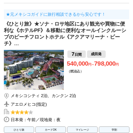
★元メキシコガイドに旅行相談できるから安心です！
《ひとり旅》★ソナ・ロサ地区にあり観光や買物に便
利な《ホテルPF》＆移動に便利なオールインクルーシ
ブのビーチフロントホテル《アクアマリーナ・ビー
チ》…
7
成田発
日間
540,000
798,000
円～
円
（燃油込）
メキシコシティ 2泊、カンクン 2泊
アエロメヒコ(指定)
日本発：午前／現地発：夜
ひとり旅
カードOK
マイレージ
学割