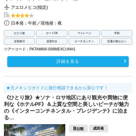
アエロメヒコ(指定)
日本発：午前／現地発：夜
ひとり旅
カードOK
マイレージ
学割
全朝食付
送迎付き
ビーチ＆シティ
交通の便がよい
ツアーコード：PKTAMMX-008MEXCUNH1
詳細を見る
★元メキシコガイドに旅行相談できるから安心です！
《ひとり旅》★ソナ・ロサ地区にあり観光や買物に便
利な《ホテルPF》＆上質な空間と美しいビーチが魅力
の《インターコンチネンタル・プレジデンテ》に泊ま
る…
8
成田発
日間