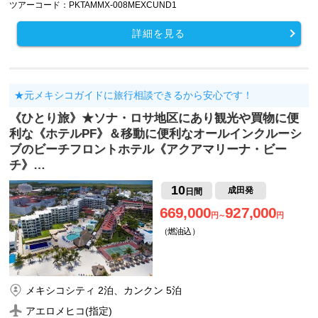
ツアーコード：PKTAMMX-008MEXCUND1
詳細を見る
★元メキシコガイドに旅行相談できるから安心です！
《ひとり旅》★ソナ・ロサ地区にあり観光や買物に便
利な《ホテルPF》＆移動に便利なオールインクルーシ
ブのビーチフロントホテル《アクアマリーナ・ビー
チ》…
10
成田発
日間
669,000
927,000
円～
円
（燃油込）
メキシコシティ 2泊、カンクン 5泊
アエロメヒコ(指定)