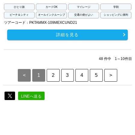
ひとり旅
カードOK
マイレージ
学割
ビーチ＆シティ
オールインクルーシブ
交通の便がよい
ショッピングに便利
ツアーコード：PKTAMMX-109MEXCUND21
詳細を見る
48 件中 1～10件目
<
1
2
3
4
5
>
LINEへ送る