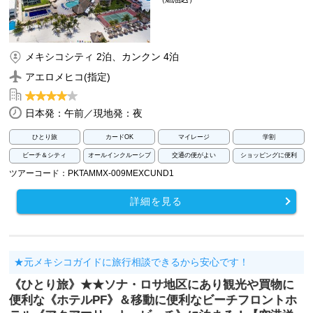
メキシコシティ 2泊、カンクン 4泊
アエロメヒコ(指定)
日本発：午前／現地発：夜
ひとり旅
カードOK
マイレージ
学割
ビーチ＆シティ
オールインクルーシブ
交通の便がよい
ショッピングに便利
ツアーコード：PKTAMMX-009MEXCUND1
詳細を見る
★元メキシコガイドに旅行相談できるから安心です！
《ひとり旅》★★ソナ・ロサ地区にあり観光や買物に
便利な《ホテルPF》＆移動に便利なビーチフロントホ