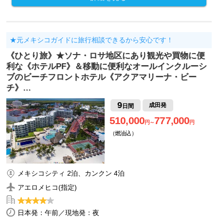
★元メキシコガイドに旅行相談できるから安心です！
《ひとり旅》★ソナ・ロサ地区にあり観光や買物に便
利な《ホテルPF》＆移動に便利なオールインクルーシ
ブのビーチフロントホテル《アクアマリーナ・ビー
チ》…
9
成田発
日間
510,000
777,000
円～
円
（燃油込）
メキシコシティ 2泊、カンクン 4泊
アエロメヒコ(指定)
日本発：午前／現地発：夜