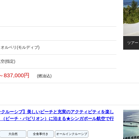
ツアー
オルベリ(モルディブ)
空(指定)
～837,000円
(燃油込)
ンクルーシブ】美しいビーチと充実のアクティビティを楽し
リ（ビーチ・パビリオン）に泊まる★シンガポール航空で行
大自然
全食事付き
オールインクルーシブ