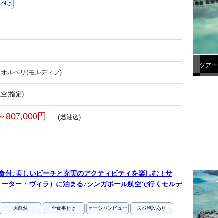
ル付き
ツアー
オルベリ(モルディブ)
空(指定)
～807,000円
(燃油込)
食付♪美しいビーチと充実のアクティビティを楽しむ！サ
ォーター・ヴィラ）に泊まる♪シンガポール航空で行くモルデ
大自然
全食事付き
オーシャンビュー
スパ施設あり