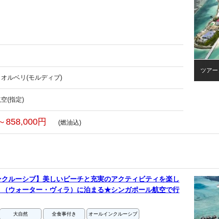
ツアー
オルベリ(モルディブ)
空(指定)
～858,000円
(燃油込)
ンクルーシブ】美しいビーチと充実のアクティビティを楽し
リ（ウォーター・ヴィラ）に泊まる★シンガポール航空で行
大自然
全食事付き
オールインクルーシブ