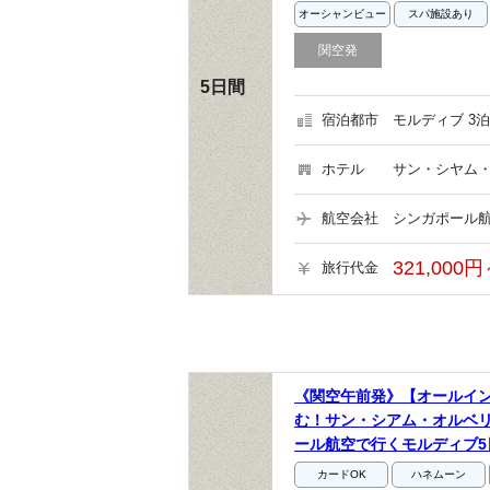
オーシャンビュー
スパ施設あり
関空発
5日間
宿泊都市
モルディブ 3泊
ホテル
サン・シヤム・
航空会社
シンガポール航
321,000円
旅行代金
《関空午前発》【オールイ
む！サン・シアム・オルベ
ール航空で行くモルディブ5
カードOK
ハネムーン