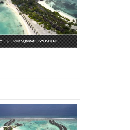
コード：
PKKSQMV-A05SYOSBEP0