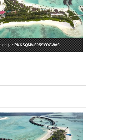
コード：
PKKSQMV-005SYOGWA0