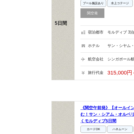
プール施設あり
水上コテージ
関空発
5日間
宿泊都市
モルディブ 3泊
ホテル
サン・シヤム・
航空会社
シンガポール航
315,000円
旅行代金
《関空午前発》【オールイ
む！サン・シアム・オルベ
くモルディブ5日間
カードOK
ハネムーン