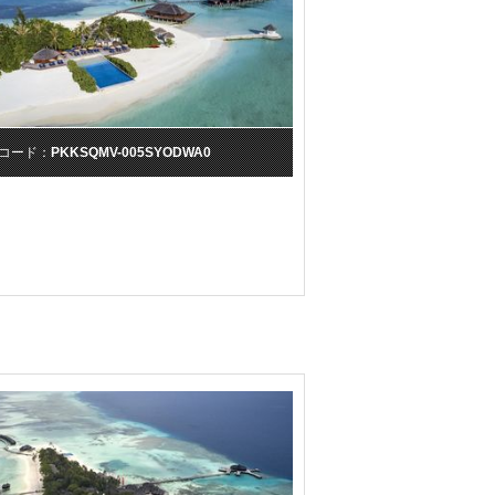
コード：
PKKSQMV-005SYODWA0