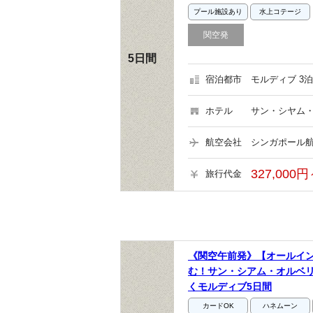
プール施設あり
水上コテージ
関空発
5日間
宿泊都市
モルディブ 3泊
ホテル
サン・シヤム・
航空会社
シンガポール航
327,000円
旅行代金
《関空午前発》【オールイ
む！サン・シアム・オルベ
くモルディブ5日間
カードOK
ハネムーン