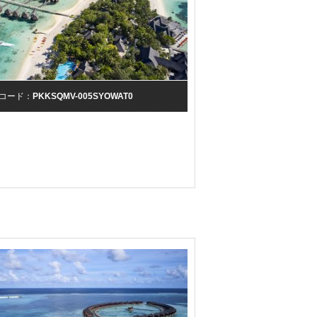
コード：
PKKSQMV-005SYOWAT0