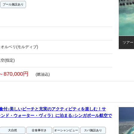
プール施設あり
ツアー
オルベリ(モルディブ)
空(指定)
～870,000円
(燃油込)
食付♪美しいビーチと充実のアクティビティを楽しむ！サ
ランド・ウォーター・ヴィラ）に泊まる♪シンガポール航空で
大自然
全食事付き
オーシャンビュー
スパ施設あり