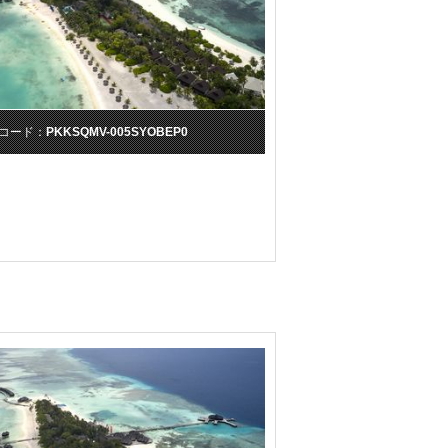
コード：
PKKSQMV-005SYOBEP0