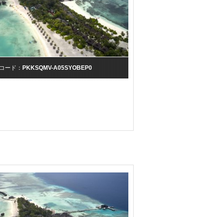
コード：
PKKSQMV-A05SYOBEP0