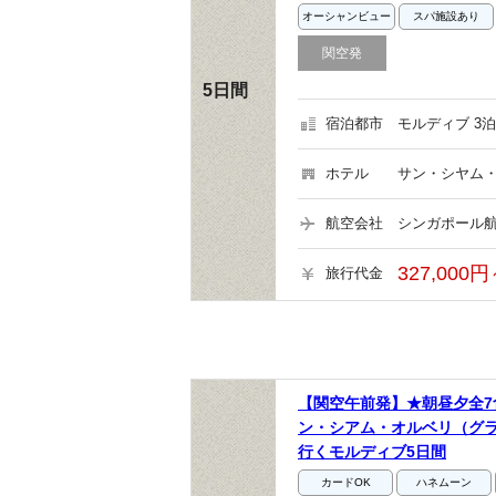
オーシャンビュー
スパ施設あり
関空発
5日間
宿泊都市
モルディブ 3泊
ホテル
サン・シヤム・
航空会社
シンガポール航
327,000円
旅行代金
【関空午前発】★朝昼夕全7
ン・シアム・オルベリ（グ
行くモルディブ5日間
カードOK
ハネムーン