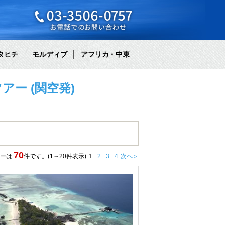
タヒチ
モルディブ
アフリカ・中東
ー (関空発)
70
アーは
件です。(1～20件表示)
1
2
3
4
次へ＞