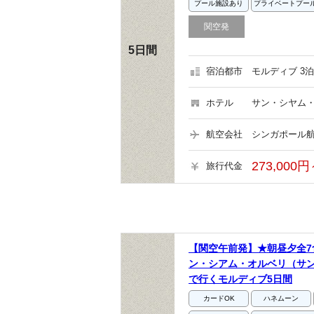
プール施設あり
プライベートプー
関空発
5日間
宿泊都市
モルディブ 3泊
ホテル
サン・シヤム・
航空会社
シンガポール航
273,000円
旅行代金
【関空午前発】★朝昼夕全7
ン・シアム・オルベリ（サ
で行くモルディブ5日間
カードOK
ハネムーン