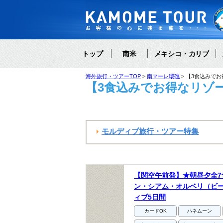
トップ
南米
メキシコ・カリブ
海外旅行・ツアーTOP
南マーレ環礁
【3食込みでお
【3食込みでお得なリゾー
モルディブ旅行・ツアー特集
【関空午前発】★朝昼夕全7
ン・シアム・オルベリ（ビ
ィブ5日間
カードOK
ハネムーン