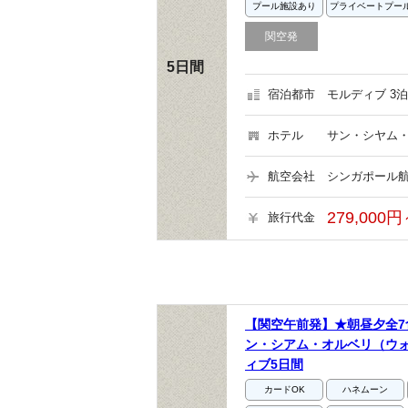
プール施設あり
プライベートプー
関空発
5日間
宿泊都市
モルディブ 3泊
ホテル
サン・シヤム・
航空会社
シンガポール航
279,000円
旅行代金
【関空午前発】★朝昼夕全7
ン・シアム・オルベリ（ウ
ィブ5日間
カードOK
ハネムーン