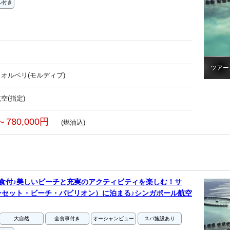
ル付き
ツアー
オルベリ(モルディブ)
空(指定)
～780,000円
(燃油込)
食付♪美しいビーチと充実のアクティビティを楽しむ！サ
ンセット・ビーチ・パビリオン）に泊まる♪シンガポール航空
大自然
全食事付き
オーシャンビュー
スパ施設あり