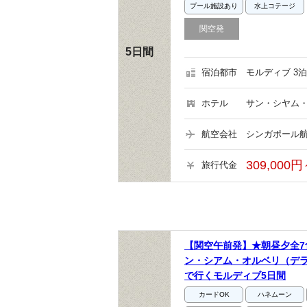
プール施設あり
水上コテージ
関空発
5日間
宿泊都市
モルディブ 3泊
ホテル
サン・シヤム・
航空会社
シンガポール航
309,000円
旅行代金
【関空午前発】★朝昼夕全7
ン・シアム・オルベリ（デ
で行くモルディブ5日間
カードOK
ハネムーン