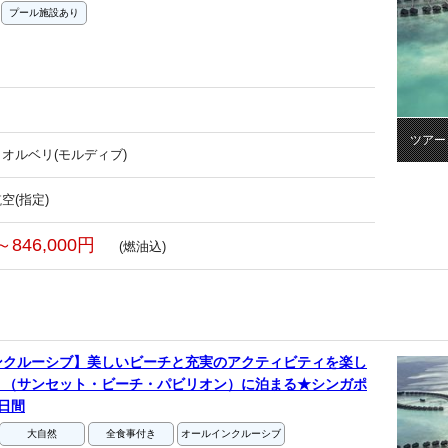
プール施設あり
ツアー
オルベリ(モルディブ)
空(指定)
～846,000円
(燃油込)
ンクルーシブ】美しいビーチと充実のアクティビティを楽し
リ（サンセット・ビーチ・パビリオン）に泊まる★シンガポ
日間
大自然
全食事付き
オールインクルーシブ