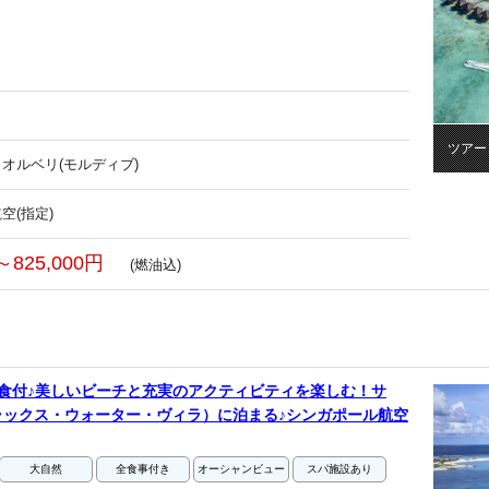
ツアー
オルベリ(モルディブ)
空(指定)
～825,000円
(燃油込)
食付♪美しいビーチと充実のアクティビティを楽しむ！サ
ラックス・ウォーター・ヴィラ）に泊まる♪シンガポール航空
大自然
全食事付き
オーシャンビュー
スパ施設あり