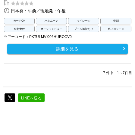
日本発：午前／現地発：午後
カードOK
ハネムーン
マイレージ
学割
全朝食付
オーシャンビュー
プール施設あり
水上コテージ
ツアーコード：PKTULMV-006HUROCV0
詳細を見る
7 件中 1～7件目
LINEへ送る