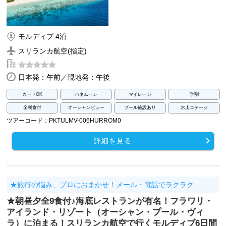
モルディブ 4泊
スリランカ航空(指定)
日本発：午前／現地発：午後
カードOK
ハネムーン
マイレージ
学割
全朝食付
オーシャンビュー
プール施設あり
水上コテージ
ツアーコード：PKTULMV-006HURROM0
詳細を見る
★旅行の悩み、プロにおまかせ！メール・電話でラクラク…
★朝昼夕全9食付♪海底レストランが有名！フラワリ・
アイランド・リゾート（オーシャン・プール・ヴィ
ラ）に泊まる！スリランカ航空で行くモルディブ6日間