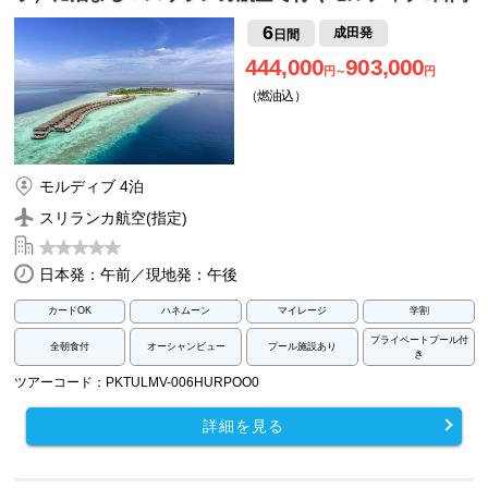
6
成田発
日間
444,000
903,000
円～
円
（燃油込）
モルディブ 4泊
スリランカ航空(指定)
日本発：午前／現地発：午後
カードOK
ハネムーン
マイレージ
学割
プライベートプール付
全朝食付
オーシャンビュー
プール施設あり
き
ツアーコード：PKTULMV-006HURPOO0
詳細を見る