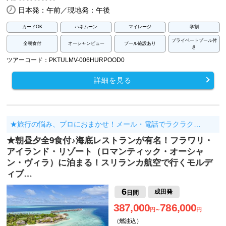
日本発：午前／現地発：午後
カードOK
ハネムーン
マイレージ
学割
プライベートプール付
全朝食付
オーシャンビュー
プール施設あり
き
ツアーコード：PKTULMV-006HURPOOD0
詳細を見る
★旅行の悩み、プロにおまかせ！メール・電話でラクラク…
★朝昼夕全9食付♪海底レストランが有名！フラワリ・
アイランド・リゾート（ロマンティック・オーシャ
ン・ヴィラ）に泊まる！スリランカ航空で行くモルデ
ィブ…
6
成田発
日間
387,000
786,000
円～
円
（燃油込）