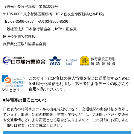
（観光庁長官登録旅行業第1009号）
〒105-0003 東京都港区西新橋1-10-2 住友生命西新橋ビルB1階
TEL 03-3506-0757 FAX 03-3506-8536
一般社団法人 日本旅行業協会（JATA）正会員
IATA公認旅客代理店
旅行業公正取引協議会会員
このサイトはお客様の個人情報を安全に送受信するために
SSL暗号化通信を利用し、第三者によるデータの改ざんや
盗用を防いでいます。
SSLとは？
■時間帯の目安について
日程表内の時間帯はホテルの出発時刻ではなく、交通機関の出発時刻を表示し
ています。出発・到着の時間帯（午前・午後など）は、ご利用いただく交通便
や交通事情などにより変更となる場合がありますので、ご出発前にお渡しする
「旅行日程表」にてご確認ください。