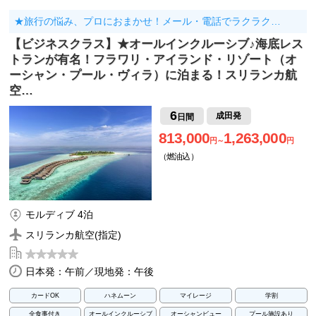
★旅行の悩み、プロにおまかせ！メール・電話でラクラク…
【ビジネスクラス】★オールインクルーシブ♪海底レス
トランが有名！フラワリ・アイランド・リゾート（オ
ーシャン・プール・ヴィラ）に泊まる！スリランカ航
空…
6
成田発
日間
813,000
1,263,000
円～
円
（燃油込）
モルディブ 4泊
スリランカ航空(指定)
日本発：午前／現地発：午後
カードOK
ハネムーン
マイレージ
学割
全食事付き
オールインクルーシブ
オーシャンビュー
プール施設あり