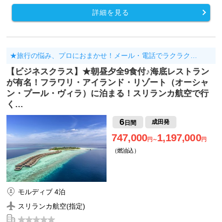
詳細を見る
★旅行の悩み、プロにおまかせ！メール・電話でラクラク…
【ビジネスクラス】★朝昼夕全9食付♪海底レストラン
が有名！フラワリ・アイランド・リゾート（オーシャ
ン・プール・ヴィラ）に泊まる！スリランカ航空で行
く…
6
成田発
日間
747,000
1,197,000
円～
円
（燃油込）
モルディブ 4泊
スリランカ航空(指定)