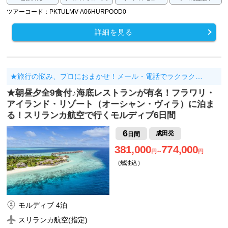
ツアーコード：PKTULMV-A06HURPOOD0
詳細を見る
★旅行の悩み、プロにおまかせ！メール・電話でラクラク…
★朝昼夕全9食付♪海底レストランが有名！フラワリ・
アイランド・リゾート（オーシャン・ヴィラ）に泊ま
る！スリランカ航空で行くモルディブ6日間
6
成田発
日間
381,000
774,000
円～
円
（燃油込）
モルディブ 4泊
スリランカ航空(指定)