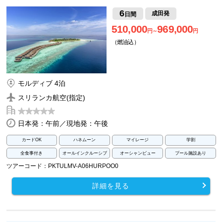
6
成田発
日間
510,000
969,000
円～
円
（燃油込）
モルディブ 4泊
スリランカ航空(指定)
日本発：午前／現地発：午後
カードOK
ハネムーン
マイレージ
学割
全食事付き
オールインクルーシブ
オーシャンビュー
プール施設あり
ツアーコード：PKTULMV-A06HURPOO0
詳細を見る