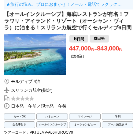
★旅行の悩み、プロにおまかせ！メール・電話でラクラク…
【オールインクルーシブ】海底レストランが有名！フ
ラワリ・アイランド・リゾート（オーシャン・ヴィ
ラ）に泊まる！スリランカ航空で行くモルディブ6日間
6
成田発
日間
447,000
843,000
円～
円
（燃油込）
モルディブ 4泊
スリランカ航空(指定)
日本発：午前／現地発：午後
カードOK
ハネムーン
マイレージ
学割
全食事付き
オールインクルーシブ
オーシャンビュー
プール施設あり
ツアーコード：PKTULMV-A06HUROCV0