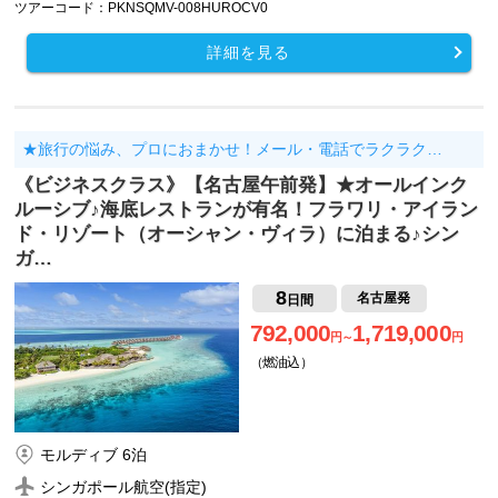
ツアーコード：PKNSQMV-008HUROCV0
詳細を見る
★旅行の悩み、プロにおまかせ！メール・電話でラクラク…
《ビジネスクラス》【名古屋午前発】★オールインク
ルーシブ♪海底レストランが有名！フラワリ・アイラン
ド・リゾート（オーシャン・ヴィラ）に泊まる♪シン
ガ…
8
名古屋発
日間
792,000
1,719,000
円～
円
（燃油込）
モルディブ 6泊
シンガポール航空(指定)