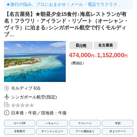
★旅行の悩み、プロにおまかせ！メール・電話でラクラク…
【名古屋発】★朝昼夕全15食付♪海底レストランが有
名！フラワリ・アイランド・リゾート（オーシャン・
ヴィラ）に泊まる♪シンガポール航空で行くモルディ
ブ…
8
名古屋発
日間
474,000
1,152,000
円～
円
（燃油込）
モルディブ 6泊
シンガポール航空(指定)
日本発：午前／現地発：午後
カードOK
ハネムーン
マイレージ
学割
全朝食付
オーシャンビュー
プール施設あり
水上コテージ