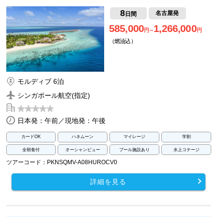
8
名古屋発
日間
585,000
1,266,000
円～
円
（燃油込）
モルディブ 6泊
シンガポール航空(指定)
日本発：午前／現地発：午後
カードOK
ハネムーン
マイレージ
学割
全朝食付
オーシャンビュー
プール施設あり
水上コテージ
ツアーコード：PKNSQMV-A08HUROCV0
詳細を見る