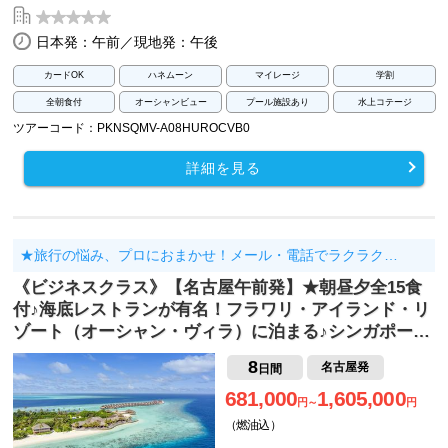
日本発：午前／現地発：午後
カードOK
ハネムーン
マイレージ
学割
全朝食付
オーシャンビュー
プール施設あり
水上コテージ
ツアーコード：PKNSQMV-A08HUROCVB0
詳細を見る
★旅行の悩み、プロにおまかせ！メール・電話でラクラク…
《ビジネスクラス》【名古屋午前発】★朝昼夕全15食
付♪海底レストランが有名！フラワリ・アイランド・リ
ゾート（オーシャン・ヴィラ）に泊まる♪シンガポー…
8
名古屋発
日間
681,000
1,605,000
円～
円
（燃油込）