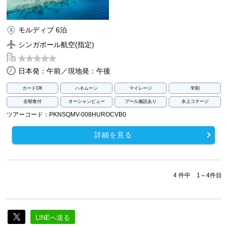
モルディブ 6泊
シンガポール航空(指定)
日本発：午前／現地発：午後
カードOK
ハネムーン
マイレージ
学割
全朝食付
オーシャンビュー
プール施設あり
水上コテージ
ツアーコード：PKNSQMV-008HUROCVB0
詳細を見る
4 件中 1～4件目
LINEへ送る