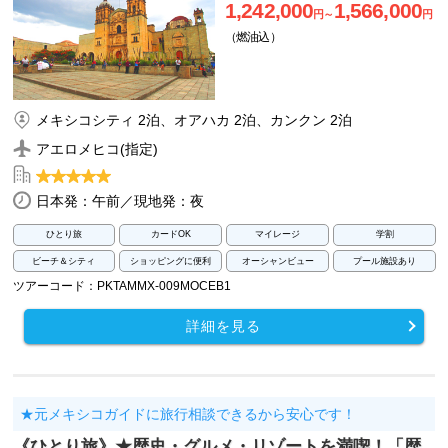
1,242,000
1,566,000
円～
円
（燃油込）
メキシコシティ 2泊、オアハカ 2泊、カンクン 2泊
アエロメヒコ(指定)
日本発：午前／現地発：夜
ひとり旅
カードOK
マイレージ
学割
ビーチ＆シティ
ショッピングに便利
オーシャンビュー
プール施設あり
ツアーコード：PKTAMMX-009MOCEB1
詳細を見る
★元メキシコガイドに旅行相談できるから安心です！
《ひとり旅》★歴史・グルメ・リゾートを満喫！「歴