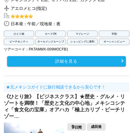
アエロメヒコ(指定)
日本発：午前／現地発：夜
ひとり旅
カードOK
マイレージ
学割
ビーチ＆シティ
オールインクルーシブ
ショッピングに便利
オーシャンビュー
ツアーコード：PKTAMMX-009MOCFB1
詳細を見る
★元メキシコガイドに旅行相談できるから安心です！
《ひとり旅》【ビジネスクラス】★歴史・グルメ・リ
ゾートを満喫！「歴史と文化の中心地」メキシコシテ
ィ「食文化の宝庫」オアハカ「極上カリブ・ビーチリ
ゾー…
9
成田発
日間