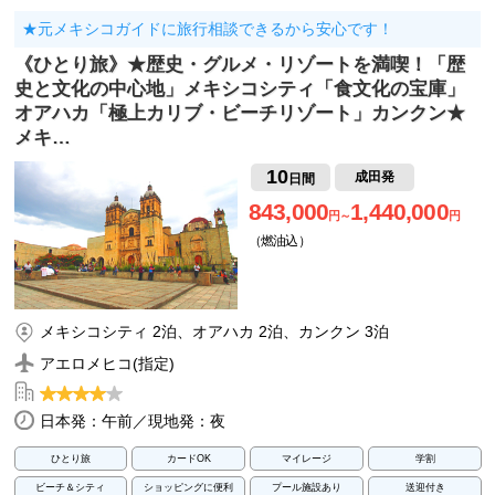
★元メキシコガイドに旅行相談できるから安心です！
《ひとり旅》★歴史・グルメ・リゾートを満喫！「歴
史と文化の中心地」メキシコシティ「食文化の宝庫」
オアハカ「極上カリブ・ビーチリゾート」カンクン★
メキ…
10
成田発
日間
843,000
1,440,000
円～
円
（燃油込）
メキシコシティ 2泊、オアハカ 2泊、カンクン 3泊
アエロメヒコ(指定)
日本発：午前／現地発：夜
ひとり旅
カードOK
マイレージ
学割
ビーチ＆シティ
ショッピングに便利
プール施設あり
送迎付き