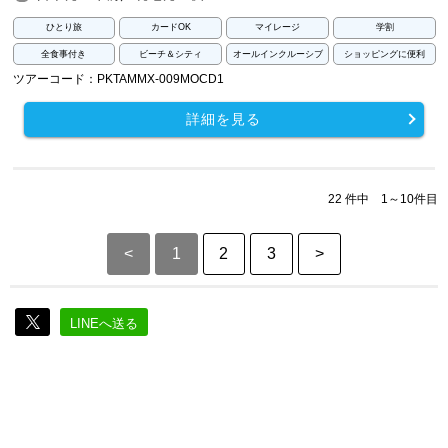
ひとり旅
カードOK
マイレージ
学割
全食事付き
ビーチ＆シティ
オールインクルーシブ
ショッピングに便利
ツアーコード：PKTAMMX-009MOCD1
詳細を見る
22 件中 1～10件目
<
1
2
3
>
LINEへ送る