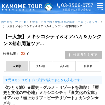
海外旅行・ツアーTOP
中米・カリブ海
世界遺産の街オアハカ（メキシコ）
【一人旅】メキシコシティ＆オアハカ＆カンクン 3都市周遊ツア...
【一人旅】メキシコシティ＆オアハカ＆カンク
ン 3都市周遊ツア...
22
検索結果：
件
検索条件を変更
人気順
安い順
高い順
新着順
★元メキシコガイドに旅行相談できるから安心です！
《ひとり旅》★歴史・グルメ・リゾートを満喫！「歴
史と文化の中心地」メキシコシティ「食文化の宝庫」
オアハカ「極上カリブ・ビーチリゾート」カンクン★
メキ…