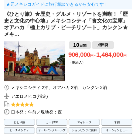
★元メキシコガイドに旅行相談できるから安心です！
《ひとり旅》★歴史・グルメ・リゾートを満喫！「歴
史と文化の中心地」メキシコシティ「食文化の宝庫」
オアハカ「極上カリブ・ビーチリゾート」カンクン★
メキ…
10
成田発
日間
906,000
1,464,000
円～
円
（燃油込）
メキシコシティ 2泊、オアハカ 2泊、カンクン 3泊
アエロメヒコ(指定)
日本発：午前／現地発：夜
ひとり旅
カードOK
マイレージ
学割
ビーチ＆シティ
オールインクルーシブ
ショッピングに便利
オーシャンビュー