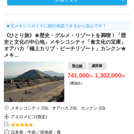
★元メキシコガイドに旅行相談できるから安心です！
《ひとり旅》★歴史・グルメ・リゾートを満喫！「歴
史と文化の中心地」メキシコシティ「食文化の宝庫」
オアハカ「極上カリブ・ビーチリゾート」カンクン★
メキ…
9
成田発
日間
741,000
1,302,000
円～
円
（燃油込）
メキシコシティ 2泊、オアハカ 2泊、カンクン 2泊
アエロメヒコ(指定)
日本発：午前／現地発：夜