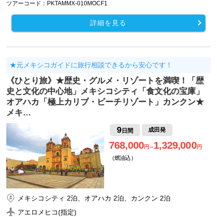
ツアーコード：PKTAMMX-010MOCF1
詳細を見る
★元メキシコガイドに旅行相談できるから安心です！
《ひとり旅》★歴史・グルメ・リゾートを満喫！「歴
史と文化の中心地」メキシコシティ「食文化の宝庫」
オアハカ「極上カリブ・ビーチリゾート」カンクン★
メキ…
9
成田発
日間
768,000
1,329,000
円～
円
（燃油込）
メキシコシティ 2泊、オアハカ 2泊、カンクン 2泊
アエロメヒコ(指定)