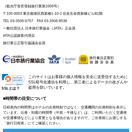
（観光庁長官登録旅行業第1009号）
〒105-0003 東京都港区西新橋1-10-2 住友生命西新橋ビルB1階
TEL 03-3506-0757 FAX 03-3506-8536
一般社団法人 日本旅行業協会（JATA）正会員
IATA公認旅客代理店
旅行業公正取引協議会会員
このサイトはお客様の個人情報を安全に送受信するために
SSL暗号化通信を利用し、第三者によるデータの改ざんや
盗用を防いでいます。
SSLとは？
■時間帯の目安について
日程表内の時間帯はホテルの出発時刻ではなく、交通機関の出発時刻を表示し
ています。出発・到着の時間帯（午前・午後など）は、ご利用いただく交通便
や交通事情などにより変更となる場合がありますので、ご出発前にお渡しする
「旅行日程表」にてご確認ください。