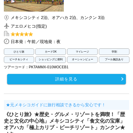
メキシコシティ 2泊、オアハカ 2泊、カンクン 3泊
アエロメヒコ(指定)
日本発：午前／現地発：夜
ひとり旅
カードOK
マイレージ
学割
ビーチ＆シティ
ショッピングに便利
オーシャンビュー
プール施設あり
ツアーコード：PKTAMMX-010MOCEB1
詳細を見る
★元メキシコガイドに旅行相談できるから安心です！
《ひとり旅》★歴史・グルメ・リゾートを満喫！「歴
史と文化の中心地」メキシコシティ「食文化の宝庫」
オアハカ「極上カリブ・ビーチリゾート」カンクン★