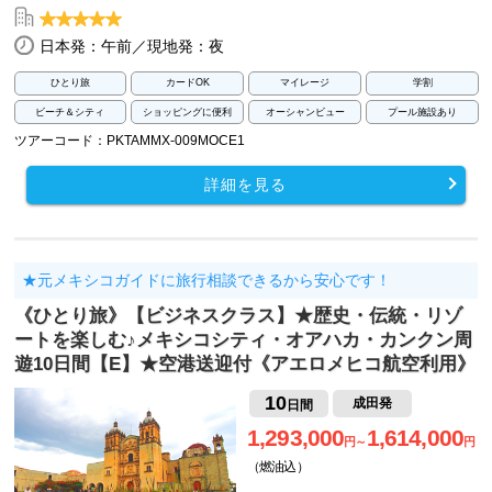
日本発：午前／現地発：夜
ひとり旅
カードOK
マイレージ
学割
ビーチ＆シティ
ショッピングに便利
オーシャンビュー
プール施設あり
ツアーコード：PKTAMMX-009MOCE1
詳細を見る
★元メキシコガイドに旅行相談できるから安心です！
《ひとり旅》【ビジネスクラス】★歴史・伝統・リゾ
ートを楽しむ♪メキシコシティ・オアハカ・カンクン周
遊10日間【E】★空港送迎付《アエロメヒコ航空利用》
10
成田発
日間
1,293,000
1,614,000
円～
円
（燃油込）