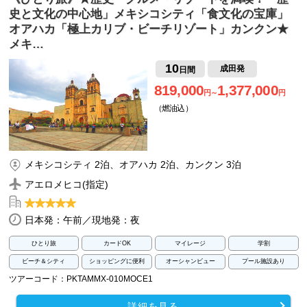
史と文化の中心地」メキシコシティ「食文化の宝庫」
オアハカ「極上カリブ・ビーチリゾート」カンクン★
メキ…
10
成田発
日間
819,000
1,377,000
円～
円
（燃油込）
メキシコシティ 2泊、オアハカ 2泊、カンクン 3泊
アエロメヒコ(指定)
日本発：午前／現地発：夜
ひとり旅
カードOK
マイレージ
学割
ビーチ＆シティ
ショッピングに便利
オーシャンビュー
プール施設あり
ツアーコード：PKTAMMX-010MOCE1
詳細を見る