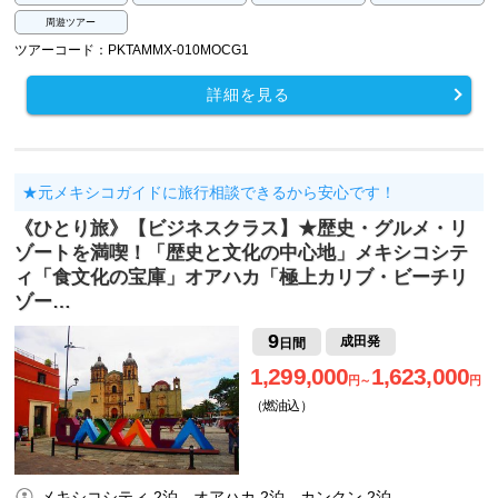
周遊ツアー
ツアーコード：PKTAMMX-010MOCG1
詳細を見る
★元メキシコガイドに旅行相談できるから安心です！
《ひとり旅》【ビジネスクラス】★歴史・グルメ・リ
ゾートを満喫！「歴史と文化の中心地」メキシコシテ
ィ「食文化の宝庫」オアハカ「極上カリブ・ビーチリ
ゾー…
9
成田発
日間
1,299,000
1,623,000
円～
円
（燃油込）
メキシコシティ 2泊、オアハカ 2泊、カンクン 2泊