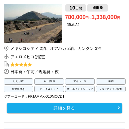
10
成田発
日間
780,000
1,338,000
円～
円
（燃油込）
メキシコシティ 2泊、オアハカ 2泊、カンクン 3泊
アエロメヒコ(指定)
日本発：午前／現地発：夜
ひとり旅
カードOK
マイレージ
学割
全食事付き
ビーチ＆シティ
オールインクルーシブ
ショッピングに便利
ツアーコード：PKTAMMX-010MOCD1
詳細を見る