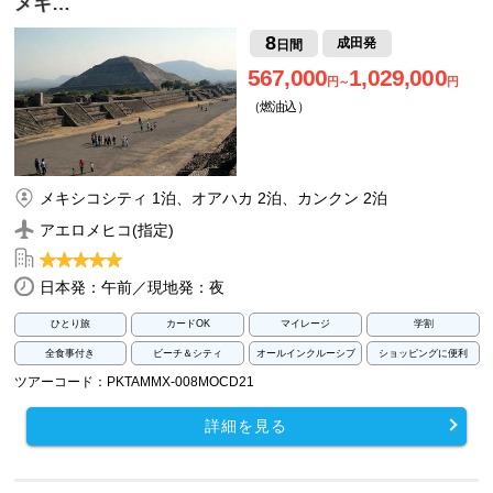
メキ…
8
成田発
日間
567,000
1,029,000
円～
円
（燃油込）
メキシコシティ 1泊、オアハカ 2泊、カンクン 2泊
アエロメヒコ(指定)
日本発：午前／現地発：夜
ひとり旅
カードOK
マイレージ
学割
全食事付き
ビーチ＆シティ
オールインクルーシブ
ショッピングに便利
ツアーコード：PKTAMMX-008MOCD21
詳細を見る