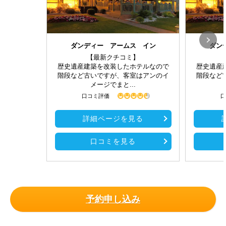
ダンディー アームス イン
ダン
【最新クチコミ】
歴史遺産建築を改装したホテルなので
歴史遺産
階段など古いですが、客室はアンのイ
階段など
メージでまと...
口コミ評価
口
詳細ページを見る
口コミを見る
予約申し込み