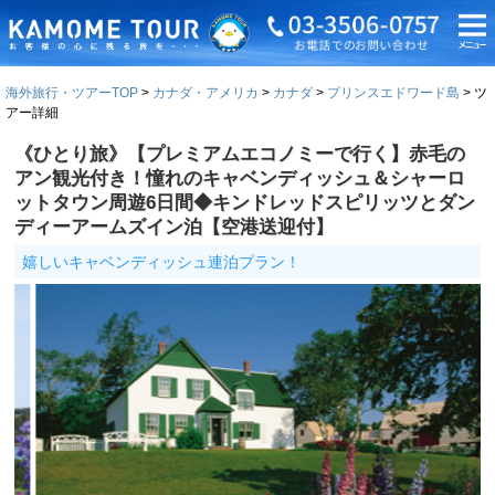
海外旅行・ツアーTOP
カナダ・アメリカ
カナダ
プリンスエドワード島
ツ
アー詳細
《ひとり旅》【プレミアムエコノミーで行く】赤毛の
アン観光付き！憧れのキャベンディッシュ＆シャーロ
ットタウン周遊6日間◆キンドレッドスピリッツとダン
ディーアームズイン泊【空港送迎付】
嬉しいキャベンディッシュ連泊プラン！