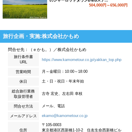
のシャーロットタウンB＆Bステ...
504,000円～656,000円
旅行企画・実施:株式会社かもめ
問合せ先：（ｅかも。）／株式会社かもめ
旅行条件書
https://www.kamometour.co.jp/yakkan_top.php
URL
月～金曜日：10:00～18:00
営業時間
土・日・祝日・年末年始
休日
総合旅行業務
古寺 宏史、左右田 幸枝
取扱管理者
メール、電話
問合せ方法
ekamo@kamometour.co.jp
メールアドレス
〒105-0003
住所
東京都港区西新橋1-10-2 住友生命西新橋ビル