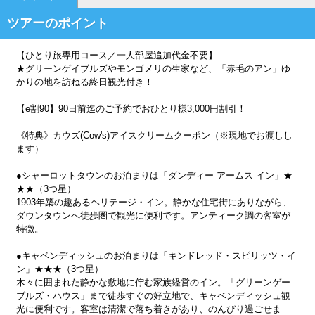
ツアーのポイント
【ひとり旅専用コース／一人部屋追加代金不要】
★グリーンゲイブルズやモンゴメリの生家など、「赤毛のアン」ゆ
かりの地を訪ねる終日観光付き！
【e割90】90日前迄のご予約でおひとり様3,000円割引！
《特典》カウズ(Cow's)アイスクリームクーポン（※現地でお渡しし
ます）
●シャーロットタウンのお泊まりは「ダンディー アームス イン」★
★★（3つ星）
1903年築の趣あるヘリテージ・イン。静かな住宅街にありながら、
ダウンタウンへ徒歩圏で観光に便利です。アンティーク調の客室が
特徴。
●キャベンディッシュのお泊まりは「キンドレッド・スピリッツ・イ
ン」★★★（3つ星）
木々に囲まれた静かな敷地に佇む家族経営のイン。「グリーンゲー
ブルズ・ハウス」まで徒歩すぐの好立地で、キャベンディッシュ観
光に便利です。客室は清潔で落ち着きがあり、のんびり過ごせま