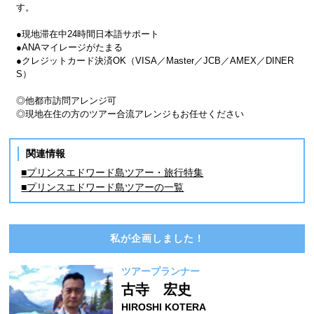
す。
●現地滞在中24時間日本語サポート
●ANAマイレージがたまる
●クレジットカード決済OK（VISA／Master／JCB／AMEX／DINER
S）
◎他都市訪問アレンジ可
◎現地在住の方のツアー合流アレンジもお任せください
関連情報
■プリンスエドワード島ツアー・旅行特集
■プリンスエドワード島ツアーの一覧
私が企画しました！
ツアープランナー
古寺 宏史
HIROSHI KOTERA