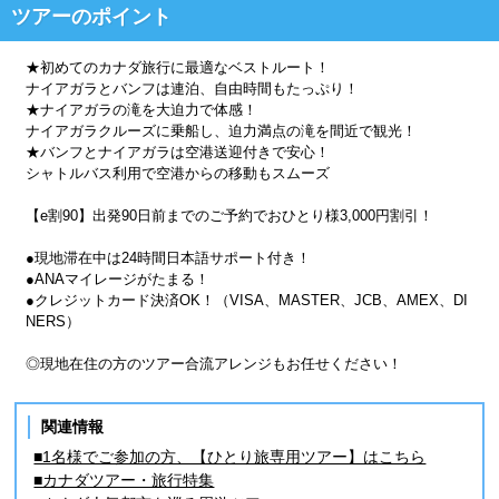
ツアーのポイント
★初めてのカナダ旅行に最適なベストルート！
ナイアガラとバンフは連泊、自由時間もたっぷり！
★ナイアガラの滝を大迫力で体感！
ナイアガラクルーズに乗船し、迫力満点の滝を間近で観光！
★バンフとナイアガラは空港送迎付きで安心！
シャトルバス利用で空港からの移動もスムーズ
【e割90】出発90日前までのご予約でおひとり様3,000円割引！
●現地滞在中は24時間日本語サポート付き！
●ANAマイレージがたまる！
●クレジットカード決済OK！（VISA、MASTER、JCB、AMEX、DI
NERS）
◎現地在住の方のツアー合流アレンジもお任せください！
関連情報
■1名様でご参加の方、【ひとり旅専用ツアー】はこちら
■カナダツアー・旅行特集