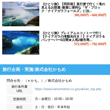
《ひとり旅》【羽田発】直行便で行く！滝の
見えるお部屋♪散策に便利な「ザ・ブロッ
ク・ナイアガラフォールズ」に泊...
380,000円～668,000円
《ひとり旅》プレミアムエコノミーで行く
【ナイアガラの滝観光付き！】ナイアガラ＆
バンクーバー6日間★人気2都市周...
572,000円～792,000円
旅行企画・実施:株式会社かもめ
問合せ先：（ｅかも。）／株式会社かもめ
旅行条件書
https://www.kamometour.co.jp/yakkan_top.php
URL
月～金曜日：10:00～18:00
営業時間
土・日・祝日・年末年始
休日