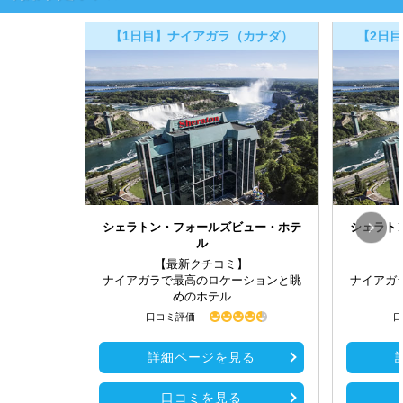
【1日目】ナイアガラ（カナダ）
【2日
シェラトン・フォールズビュー・ホテ
シェラト
ル
【最新クチコミ】
ナイアガラで最高のロケーションと眺
ナイアガ
めのホテル
口コミ評価
口
詳細ページを見る
口コミを見る