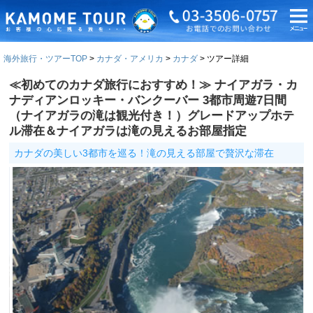
海外旅行・ツアーTOP
カナダ・アメリカ
カナダ
ツアー詳細
≪初めてのカナダ旅行におすすめ！≫ ナイアガラ・カ
ナディアンロッキー・バンクーバー 3都市周遊7日間
（ナイアガラの滝は観光付き！）グレードアップホテ
ル滞在＆ナイアガラは滝の見えるお部屋指定
カナダの美しい3都市を巡る！滝の見える部屋で贅沢な滞在