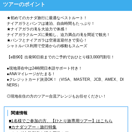
ツアーのポイント
★初めてのカナダ旅行に最適なベストルート！
ナイアガラとバンフは連泊、自由時間もたっぷり！
★ナイアガラの滝を大迫力で体感！
ナイアガラクルーズに乗船し、迫力満点の滝を間近で観光！
★バンフとナイアガラは空港送迎付きで安心！
シャトルバス利用で空港からの移動もスムーズ
【e割90】出発90日前までのご予約でおひとり様3,000円割引！
●現地滞在中は24時間日本語サポート付き！
●ANAマイレージがたまる！
●クレジットカード決済OK！（VISA、MASTER、JCB、AMEX、DI
NERS）
◎現地在住の方のツアー合流アレンジもお任せください！
関連情報
■1名様でご参加の方、【ひとり旅専用ツアー】はこちら
■カナダツアー・旅行特集