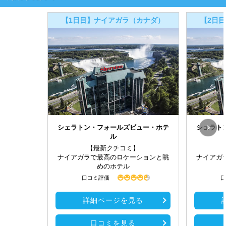
【1日目】ナイアガラ（カナダ）
【2日
シェラトン・フォールズビュー・ホテ
シェラト
ル
【最新クチコミ】
ナイアガラで最高のロケーションと眺
ナイアガ
めのホテル
口コミ評価
口
詳細ページを見る
口コミを見る