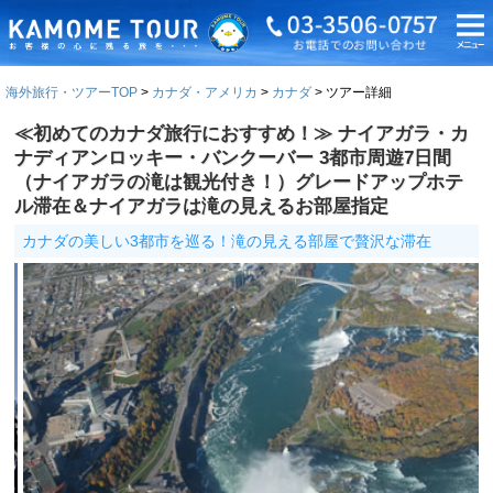
海外旅行・ツアーTOP
カナダ・アメリカ
カナダ
ツアー詳細
≪初めてのカナダ旅行におすすめ！≫ ナイアガラ・カ
ナディアンロッキー・バンクーバー 3都市周遊7日間
（ナイアガラの滝は観光付き！）グレードアップホテ
ル滞在＆ナイアガラは滝の見えるお部屋指定
カナダの美しい3都市を巡る！滝の見える部屋で贅沢な滞在