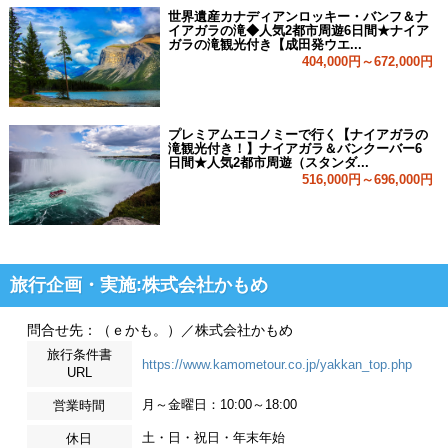
世界遺産カナディアンロッキー・バンフ＆ナ
イアガラの滝◆人気2都市周遊6日間★ナイア
ガラの滝観光付き【成田発ウエ...
404,000円～672,000円
プレミアムエコノミーで行く【ナイアガラの
滝観光付き！】ナイアガラ＆バンクーバー6
日間★人気2都市周遊（スタンダ...
516,000円～696,000円
旅行企画・実施:株式会社かもめ
問合せ先：（ｅかも。）／株式会社かもめ
旅行条件書
https://www.kamometour.co.jp/yakkan_top.php
URL
月～金曜日：10:00～18:00
営業時間
土・日・祝日・年末年始
休日