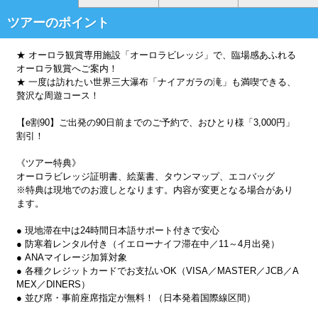
ツアーのポイント
★ オーロラ観賞専用施設「オーロラビレッジ」で、臨場感あふれる
オーロラ観賞へご案内！
★ 一度は訪れたい世界三大瀑布「ナイアガラの滝」も満喫できる、
贅沢な周遊コース！
【e割90】ご出発の90日前までのご予約で、おひとり様「3,000円」
割引！
《ツアー特典》
オーロラビレッジ証明書、絵葉書、タウンマップ、エコバッグ
※特典は現地でのお渡しとなります。内容が変更となる場合があり
ます。
● 現地滞在中は24時間日本語サポート付きで安心
● 防寒着レンタル付き（イエローナイフ滞在中／11～4月出発）
● ANAマイレージ加算対象
● 各種クレジットカードでお支払いOK（VISA／MASTER／JCB／A
MEX／DINERS）
● 並び席・事前座席指定が無料！（日本発着国際線区間）