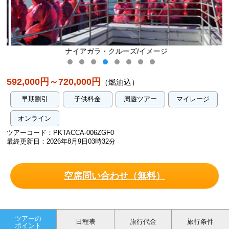
ナイアガラ・クルーズ/イメージ
592,000円～720,000円
（燃油込）
早期割引
子供料金
周遊ツアー
マイレージ
オンライン
ツアーコード：PKTACCA-006ZGF0
最終更新日：2026年8月9日03時32分
空席問い合わせ（無料）
ツアーの
日程表
旅行代金
旅行条件
ポイント