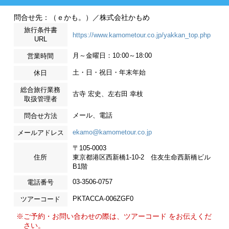
問合せ先：（ｅかも。）／株式会社かもめ
旅行条件書
https://www.kamometour.co.jp/yakkan_top.php
URL
月～金曜日：10:00～18:00
営業時間
土・日・祝日・年末年始
休日
総合旅行業務
古寺 宏史、左右田 幸枝
取扱管理者
メール、電話
問合せ方法
ekamo@kamometour.co.jp
メールアドレス
〒105-0003
住所
東京都港区西新橋1-10-2 住友生命西新橋ビル
B1階
03-3506-0757
電話番号
PKTACCA-006ZGF0
ツアーコード
※ご予約・お問い合わせの際は、ツアーコード をお伝えくだ
さい。