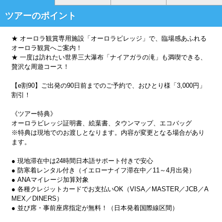
ツアーのポイント
★ オーロラ観賞専用施設「オーロラビレッジ」で、臨場感あふれる
オーロラ観賞へご案内！
★ 一度は訪れたい世界三大瀑布「ナイアガラの滝」も満喫できる、
贅沢な周遊コース！
【e割90】ご出発の90日前までのご予約で、おひとり様「3,000円」
割引！
《ツアー特典》
オーロラビレッジ証明書、絵葉書、タウンマップ、エコバッグ
※特典は現地でのお渡しとなります。内容が変更となる場合があり
ます。
● 現地滞在中は24時間日本語サポート付きで安心
● 防寒着レンタル付き（イエローナイフ滞在中／11～4月出発）
● ANAマイレージ加算対象
● 各種クレジットカードでお支払いOK（VISA／MASTER／JCB／A
MEX／DINERS）
● 並び席・事前座席指定が無料！（日本発着国際線区間）