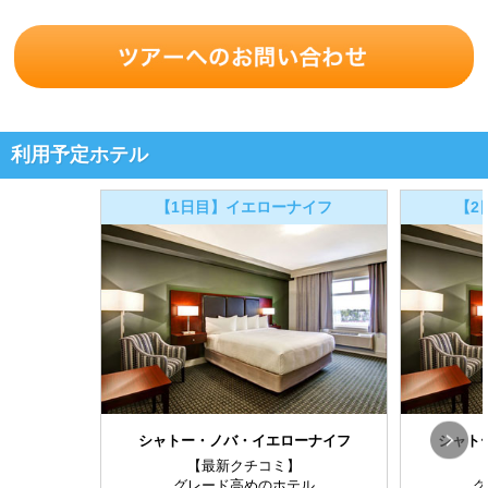
利用予定ホテル
【1日目】イエローナイフ
【2
シャトー・ノバ・イエローナイフ
シャト
【最新クチコミ】
グレード高めのホテル
グ