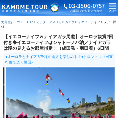
海外旅行・ツアーTOP
カナダ・アメリカ
カナダ
イエローナイフ
ツアー詳
細
【イエローナイフ＆ナイアガラ周遊】オーロラ観賞2回
付き◆イエローナイフはシャトーノバ泊／ナイアガラ
は滝の見えるお部屋指定！（成田発・羽田着）6日間
●オーロラとナイアガラ滝の両方を楽しめる！●トロント⇒羽田直
行便で楽々帰国♪