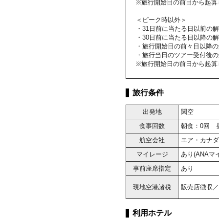
※旅行開始日の前日から起算
＜ピーク時以外＞
・31日前に当たる日以前の
・30日前に当たる日以降の解
・旅行開始日の前々日以降の
・旅行当日のツアー受付後の
※旅行開始日の前日から起算
旅行条件
出発地
関空
食事回数
朝食：0回 
航空会社
エア・カナダ
マイレージ
あり(ANA
事前座席指定
あり
現地空港諸税
販売店徴収／大
利用ホテル