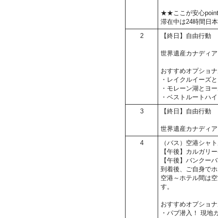
★★ここが安心poin
滞在中は24時間日
2
【終日】自由行動
世界遺産カナディア
おすすめオプショナ
・レイクルイーズと
・モレーン湖とヨー
・ベストルートハイ
3
【終日】自由行動
世界遺産カナディア
4
（バス）空港シャト
【午後】カルガリー
【午後】バンクーバ
到着後、ご自身でホ
空港～ホテル間は空
す。
おすすめオプショナ
・パブ潜入！ 現地