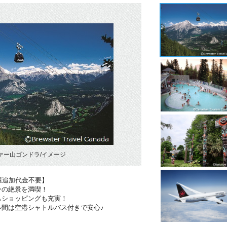
ァー山ゴンドラ/イメージ
屋追加代金不要】
ーの絶景を満喫！
もショッピングも充実！
ル間は空港シャトルバス付きで安心♪