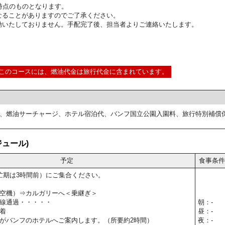
2:00時点のものとなります。
なることがありますのでご了承ください。
動いたしておりません。手配完了後、担当者よりご連絡いたします。
このコースには、燃油代金は旅行代金に含まれています。
、燃油サーチャージ、ホテル宿泊代、バンフ国立公園入園料、旅行特別補償
ュール)
予定
食事条件
忙期は3時間前）にご集合ください。
空機）⇒カルガリーへ＜乗継ぎ＞
線通過・・・・・
朝：-
着
昼：-
がバンフのホテルへご案内します。（所要約2時間）
夜：-