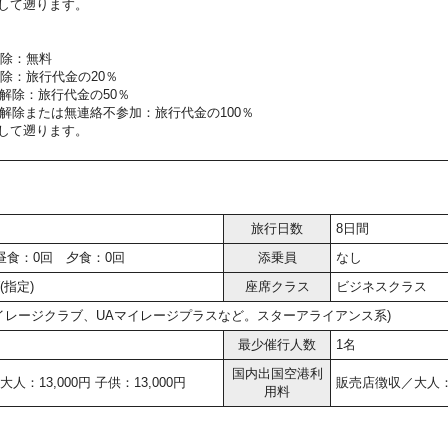
して遡ります。
解除：無料
除：旅行代金の20％
解除：旅行代金の50％
解除または無連絡不参加：旅行代金の100％
して遡ります。
旅行日数
8日間
昼食：0回 夕食：0回
添乗員
なし
(指定)
座席クラス
ビジネスクラス
マイレージクラブ、UAマイレージプラスなど。スターアライアンス系)
最少催行人数
1名
国内出国空港利
人：13,000円 子供：13,000円
販売店徴収／大人：6,
用料