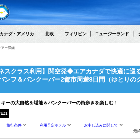
カナダ・アメリカ
北欧
フィリピン
ニュージーランド
ツアー詳細
ネスクラス利用】関空発◆エアカナダで快適に巡
バンフ＆バンクーバー2都市周遊8日間（ゆとりの
ッキーの大自然を堪能＆バンクーバーの街歩きを楽しむ！
VEZ1
旅行条件
利用予定ホテル
お申し込みに関して
最終