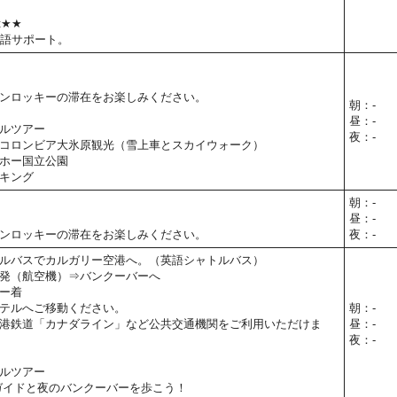
t★★
本語サポート。
ンロッキーの滞在をお楽しみください。
朝：-
昼：-
ルツアー
夜：-
コロンビア大氷原観光（雪上車とスカイウォーク）
ホー国立公園
キング
朝：-
昼：-
ンロッキーの滞在をお楽しみください。
夜：-
ルバスでカルガリー空港へ。（英語シャトルバス）
発（航空機）⇒バンクーバーへ
ー着
テルへご移動ください。
朝：-
港鉄道「カナダライン」など公共交通機関をご利用いただけま
昼：-
夜：-
ルツアー
ガイドと夜のバンクーバーを歩こう！