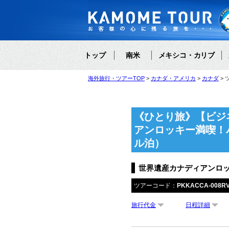
トップ
南米
メキシコ・カリブ
海外旅行・ツアーTOP
カナダ・アメリカ
カナダ
《ひとり旅》【ビジ
アンロッキー満喫！
ル泊）
世界遺産カナディアンロ
ツアーコード：
PKKACCA-008R
旅行代金
日程詳細