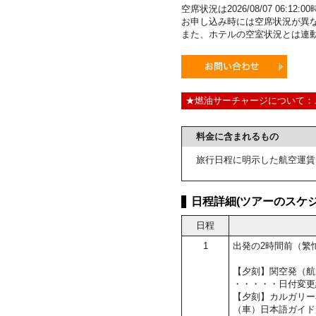
空席状況は2026/08/07 06:1
お申し込み時には空席状況が異
また、ホテルの空室状況とは連
★燃油サーチャージについて：
料金に含まれるもの
旅行日程に明示した航空運賃
日程詳細(ツアーのスケジ
日程
1
出発の2時間前（繁
【夕刻】関空発（航
・・・・・日付変更
【夕刻】カルガリー
（車）日本語ガイド