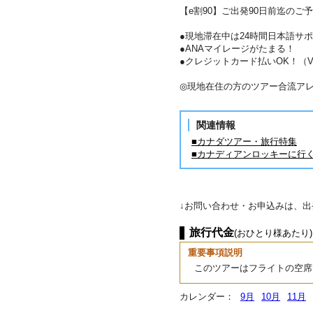
【e割90】ご出発90日前迄のご予
●現地滞在中は24時間日本語サ
●ANAマイレージがたまる！
●クレジットカード払いOK！（VIS
◎現地在住の方のツアー合流ア
関連情報
■カナダツアー・旅行特集
■カナディアンロッキーに行
↓お問い合わせ・お申込みは、
旅行代金
(おひとり様あたり)
重要事項説明
このツアーはフライトの空席
カレンダー：
9月
10月
11月