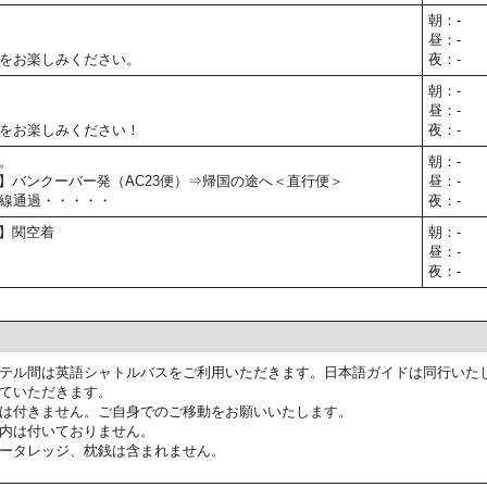
朝：-
昼：-
をお楽しみください。
夜：-
朝：-
昼：-
をお楽しみください！
夜：-
。
朝：-
30予定】バンクーバー発（AC23便）⇒帰国の途へ＜直行便＞
昼：-
線通過・・・・・
夜：-
予定】関空着
朝：-
昼：-
夜：-
テル間は英語シャトルバスをご利用いただきます。日本語ガイドは同行いた
ていただきます。
は付きません。ご自身でのご移動をお願いいたします。
内は付いておりません。
ータレッジ、枕銭は含まれません。