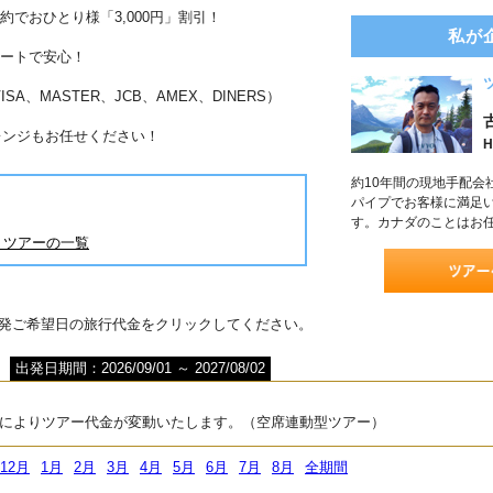
約でおひとり様「3,000円」割引！
私が
ポートで安心！
A、MASTER、JCB、AMEX、DINERS）
レンジもお任せください！
H
約10年間の現地手配会
パイプでお客様に満足
す。カナダのことはお
くツアーの一覧
出発ご希望日の旅行代金をクリックしてください。
出発日期間：2026/09/01 ～ 2027/08/02
によりツアー代金が変動いたします。（空席連動型ツアー）
12月
1月
2月
3月
4月
5月
6月
7月
8月
全期間