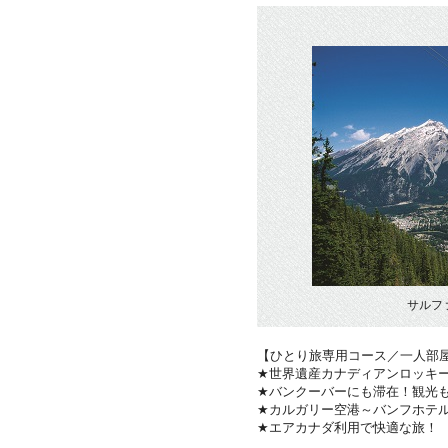
サルフ
【ひとり旅専用コース／一人部
★世界遺産カナディアンロッキ
★バンクーバーにも滞在！観光
★カルガリー空港～バンフホテ
★エアカナダ利用で快適な旅！