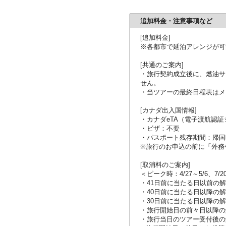
追加料金・注意事項など
[追加料金]
※各都市で延泊アレンジが可
[共通のご案内]
・旅行契約成立後に、燃油サ
せん。
・当ツアーの最終日程表はメ
[カナダ出入国情報]
・カナダeTA（電子渡航認
・ビザ：不要
・パスポート残存期間：帰国
※旅行のお申込の前に「外務
[取消料のご案内]
＜ピーク時：4/27～5/6、7/2
・41日前に当たる日以前の
・40日前に当たる日以降の解
・30日前に当たる日以降の解
・旅行開始日の前々日以降の
・旅行当日のツアー受付後の