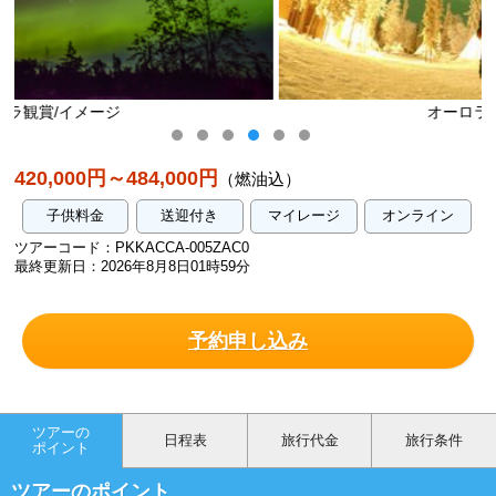
オーロラ観賞/イメージ
420,000円～484,000円
（燃油込）
子供料金
送迎付き
マイレージ
オンライン
ツアーコード：PKKACCA-005ZAC0
最終更新日：2026年8月8日01時59分
予約申し込み
ツアーの
日程表
旅行代金
旅行条件
ポイント
ツアーのポイント