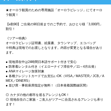
★オーロラ観賞のための専用施設「オーロラビレッジ」にてオーロ
ラ観賞！
【e割90】ご出発の90日前までのご予約で、おひとり様「3,000円」
割引！
《ツアー特典》
オーロラビレッジ証明書、絵葉書、タウンマップ、エコバッグ
※特典は現地でのお渡しとなります。内容が変更となる場合があり
ます。
● 現地滞在中は24時間日本語サポート付きで安心
● 防寒着レンタル付き（イエローナイフ滞在中／11～4月出発）
● ANAマイレージ加算対象
● 各種クレジットカードでお支払いOK（VISA／MASTER／JCB／A
MEX／DINERS）
● 並び席・事前座席指定が無料！（日本発着国際線区間）
◎ カナダの他の都市を巡るアレンジもOK！
◎ 現地在住のご家族・ご友人がツアーに合流されるアレンジも承り
ます！