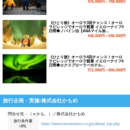
476,000円～708,000円
《ひとり旅》オーロラ3回チャンス！オーロ
ラビレッジでオーロラ観賞 イエローナイフ5
日間◆ノバイン泊【ANAマイル加...
448,000円～696,000円
《ひとり旅》オーロラ4回チャンス！オーロ
ラビレッジでオーロラ観賞 イエローナイフ6
日間◆エクスプローラーホテル...
572,000円～800,000円
旅行企画・実施:株式会社かもめ
問合せ先：（ｅかも。）／株式会社かもめ
旅行条件書
https://www.kamometour.co.jp/yakkan_top.php
URL