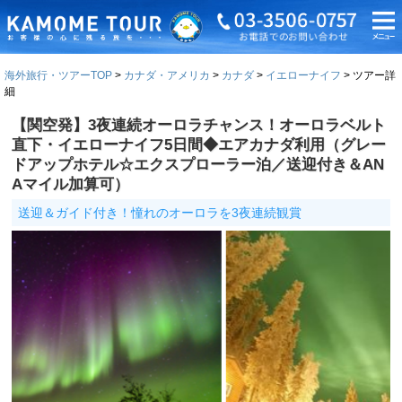
海外旅行・ツアーTOP
カナダ・アメリカ
カナダ
イエローナイフ
ツアー詳
細
【関空発】3夜連続オーロラチャンス！オーロラベルト
直下・イエローナイフ5日間◆エアカナダ利用（グレー
ドアップホテル☆エクスプローラー泊／送迎付き＆AN
Aマイル加算可）
送迎＆ガイド付き！憧れのオーロラを3夜連続観賞