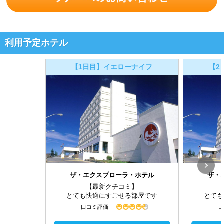
利用予定ホテル
【1日目】イエローナイフ
【2
ザ・エクスプローラ・ホテル
ザ・
【最新クチコミ】
とても快適にすごせる部屋です
とても
口コミ評価
口