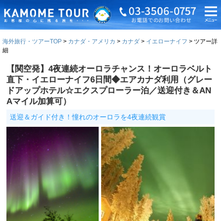
海外旅行・ツアーTOP
カナダ・アメリカ
カナダ
イエローナイフ
ツアー詳
細
【関空発】4夜連続オーロラチャンス！オーロラベルト
直下・イエローナイフ6日間◆エアカナダ利用（グレー
ドアップホテル☆エクスプローラー泊／送迎付き＆AN
Aマイル加算可）
送迎＆ガイド付き！憧れのオーロラを4夜連続観賞