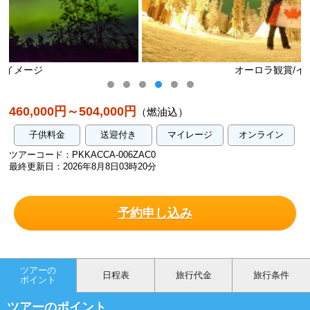
オーロラ観賞/イメージ
460,000円～504,000円
（燃油込）
子供料金
送迎付き
マイレージ
オンライン
ツアーコード：PKKACCA-006ZAC0
最終更新日：2026年8月8日03時20分
予約申し込み
ツアーの
日程表
旅行代金
旅行条件
ポイント
ツアーのポイント