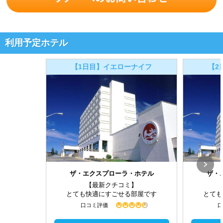
利用予定ホテル
【1日目】イエローナイフ
【2
ザ・エクスプローラ・ホテル
ザ・
【最新クチコミ】
とても快適にすごせる部屋です
とても
口コミ評価
口