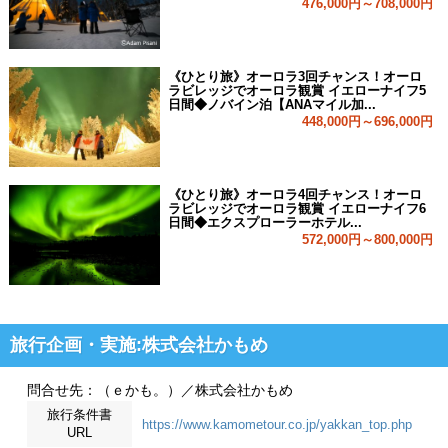
476,000円～708,000円
《ひとり旅》オーロラ3回チャンス！オーロ
ラビレッジでオーロラ観賞 イエローナイフ5
日間◆ノバイン泊【ANAマイル加...
448,000円～696,000円
《ひとり旅》オーロラ4回チャンス！オーロ
ラビレッジでオーロラ観賞 イエローナイフ6
日間◆エクスプローラーホテル...
572,000円～800,000円
旅行企画・実施:株式会社かもめ
問合せ先：（ｅかも。）／株式会社かもめ
旅行条件書
https://www.kamometour.co.jp/yakkan_top.php
URL