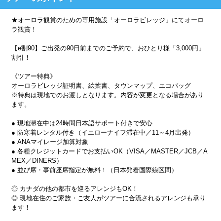
★オーロラ観賞のための専用施設「オーロラビレッジ」にてオーロ
ラ観賞！
【e割90】ご出発の90日前までのご予約で、おひとり様「3,000円」
割引！
《ツアー特典》
オーロラビレッジ証明書、絵葉書、タウンマップ、エコバッグ
※特典は現地でのお渡しとなります。内容が変更となる場合があり
ます。
● 現地滞在中は24時間日本語サポート付きで安心
● 防寒着レンタル付き（イエローナイフ滞在中／11～4月出発）
● ANAマイレージ加算対象
● 各種クレジットカードでお支払いOK（VISA／MASTER／JCB／A
MEX／DINERS）
● 並び席・事前座席指定が無料！（日本発着国際線区間）
◎ カナダの他の都市を巡るアレンジもOK！
◎ 現地在住のご家族・ご友人がツアーに合流されるアレンジも承り
ます！