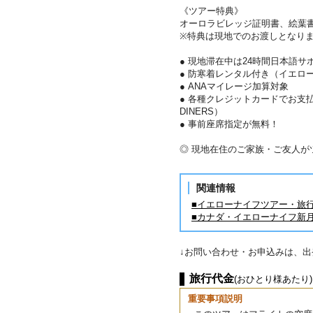
《ツアー特典》
オーロラビレッジ証明書、絵葉
※特典は現地でのお渡しとなり
● 現地滞在中は24時間日本語サ
● 防寒着レンタル付き（イエロ
● ANAマイレージ加算対象
● 各種クレジットカードでお支払い
DINERS）
● 事前座席指定が無料！
◎ 現地在住のご家族・ご友人
関連情報
■イエローナイフツアー・旅
■カナダ・イエローナイフ新
↓お問い合わせ・お申込みは、
旅行代金
(おひとり様あたり)
重要事項説明