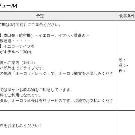
ュール)
予定
食事条件
忙期は3時間前）にご集合ください。
15予定】成田発（航空機）⇒イエローナイフへ＜乗継ぎ＞
線通過・・・・・
0予定】イエローナイフ着
がホテルへご案内。
朝：-
賞へご案内（1回目）
昼：-
い郊外までドライブです。
夜：-
の施設「オーロラビレッジ」で、オーロラ観賞をお楽しみくださ
では温かいお飲み物をご用意しています。
料でご利用になれます。
タル、オーロラ延長は有料サービスです。現地でお支払いくださ
在をお楽しみください！