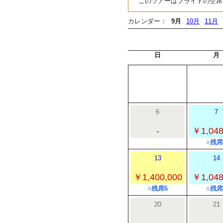
このツアーはフライトの空席
カレンダー：
9月
10月
11月
日
月
6
7
-
￥1,048
○残席
13
14
￥1,400,000
￥1,048
○残席6
○残席
20
21