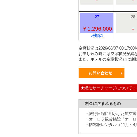
-
-
27
28
￥1,296,000
-
○残席1
空席状況は2026/08/07 00:1
お申し込み時には空席状況が異
また、ホテルの空室状況とは連
★燃油サーチャージについて：
料金に含まれるもの
・旅行日程に明示した航空運
・オーロラ観賞施設「オーロ
・防寒服レンタル（11月～4