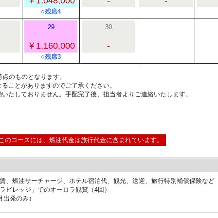
￥1,048,000
-
-
○残席4
29
30
￥1,160,000
-
○残席3
7:00時点のものとなります。
なることがありますのでご了承ください。
動いたしておりません。手配完了後、担当者よりご連絡いたします。
このコースには、燃油代金は旅行代金に含まれています。
賃、燃油サーチャージ、ホテル宿泊代、観光、送迎、旅行特別補償保険など
ラビレッジ」でのオーロラ観賞（4回）
月出発のみ）