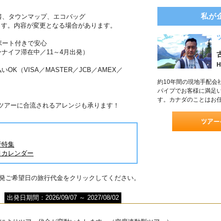
私が
書、タウンマップ、エコバッグ
ます。内容が変更となる場合があります。
ポート付きで安心
ーナイフ滞在中／11～4月出発）
H
OK（VISA／MASTER／JCB／AMEX／
約10年間の現地手配会
パイプでお客様に満足
す。カナダのことはお
がツアーに合流されるアレンジも承ります！
行特集
月カレンダー
出発ご希望日の旅行代金をクリックしてください。
出発日期間：2026/09/07 ～ 2027/08/02