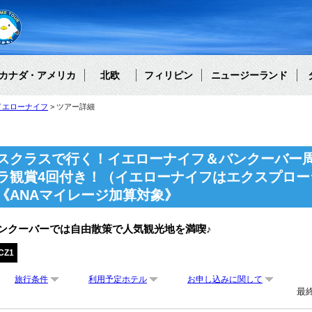
カナダ・アメリカ
北欧
フィリピン
ニュージーランド
イエローナイフ
ツアー詳細
スクラスで行く！イエローナイフ＆バンクーバー周
ラ観賞4回付き！（イエローナイフはエクスプロー
《ANAマイレージ加算対象》
ンクーバーでは自由散策で人気観光地を満喫♪
CZ1
旅行条件
利用予定ホテル
お申し込みに関して
最終