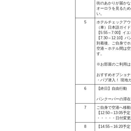
街のあかりが届かな
オーロラを見るため
い。
5
ホテルチェックアウ
（車）日本語ガイド
【5:55～7:00
【7:30～12:10
到着後、ご自身でホ
空港～ホテル間は空
す。
※お部屋のご利用は
おすすめオプショナ
・パブ潜入！ 現地
6
【終日】自由行動
バンクーバーの滞在
7
ご自身で空港へ移動
【12:50～13:
・・・・・日付変更
8
【14:55～16:20