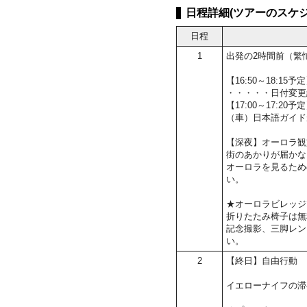
日程詳細(ツアーのスケジ
日程
1
出発の2時間前（繁
【16:50～18:
・・・・・日付変更
【17:00～17:2
（車）日本語ガイド
【深夜】オーロラ観
街のあかりが届かな
オーロラを見るため
い。
★オーロラビレッジ
折りたたみ椅子は無
記念撮影、三脚レン
い。
2
【終日】自由行動
イエローナイフの滞