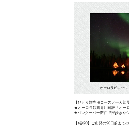
オーロラビレッジ
【ひとり旅専用コース／一人部
★オーロラ観賞専用施設「オー
★バンクーバー滞在で街歩きや
【e割90】ご出発の90日前まで