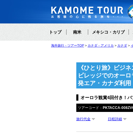
トップ
南米
メキシコ・カリブ
海外旅行・ツアーTOP
カナダ・アメリカ
カナダ
《ひとり旅》ビジネ
ビレッジでのオーロ
発エア・カナダ利用
オーロラ観賞4回付き！バ
ツアーコード：
PKTACCA-008ZV
旅行代金
日程詳細