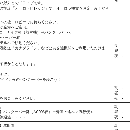
夜：-
い郊外までドライブです。
の施設「オーロラビレッジ」で、オーロラ観賞をお楽しみくださ
トの後、ロビーでお待ちください。
が空港へご案内。
】イエローナイフ発（航空機）⇒バンクーバーへ
】バンクーバー着
テルへご移動ください。
朝：-
港鉄道「カナダライン」など公共交通機関をご利用いただけま
昼：-
夜：-
午後からとなります。
ルツアー
ガイドと夜のバンクーバーを歩こう！
朝：-
昼：-
をお楽しみください。
夜：-
。
朝：-
05予定】バンクーバー発（AC003便）⇒帰国の途へ＜直行便＞
昼：-
線通過・・・・・
夜：-
予定】成田着
朝：-