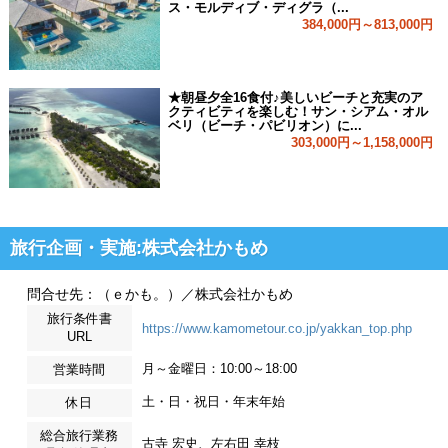
ス・モルディブ・ディグラ（...
384,000円～813,000円
★朝昼夕全16食付♪美しいビーチと充実のア
クティビティを楽しむ！サン・シアム・オル
ベリ（ビーチ・パビリオン）に...
303,000円～1,158,000円
旅行企画・実施:株式会社かもめ
問合せ先：（ｅかも。）／株式会社かもめ
旅行条件書
https://www.kamometour.co.jp/yakkan_top.php
URL
月～金曜日：10:00～18:00
営業時間
土・日・祝日・年末年始
休日
総合旅行業務
古寺 宏史、左右田 幸枝