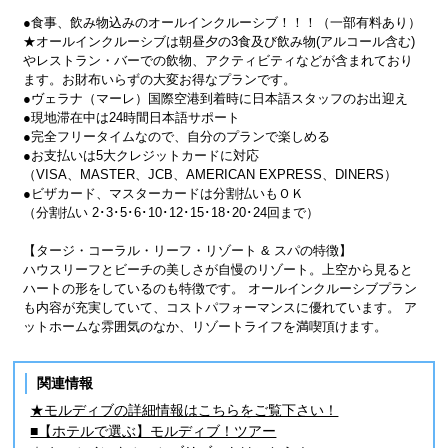
●食事、飲み物込みのオールインクルーシブ！！！（一部有料あり）
★オールインクルーシブは朝昼夕の3食及び飲み物(アルコール含む)
やレストラン・バーでの飲物、アクティビティなどが含まれており
ます。お財布いらずの大変お得なプランです。
●ヴェラナ（マーレ）国際空港到着時に日本語スタッフのお出迎え
●現地滞在中は24時間日本語サポート
●完全フリータイムなので、自分のプランで楽しめる
●お支払いは5大クレジットカードに対応
（VISA、MASTER、JCB、AMERICAN EXPRESS、DINERS）
●ビザカード、マスターカードは分割払いもＯＫ
（分割払い 2･3･5･6･10･12･15･18･20･24回まで）
【タージ・コーラル・リーフ・リゾート & スパの特徴】
ハウスリーフとビーチの美しさが自慢のリゾート。上空から見ると
ハートの形をしているのも特徴です。 オールインクルーシブプラン
も内容が充実していて、コストパフォーマンスに優れています。 ア
ットホームな雰囲気のなか、リゾートライフを満喫頂けます。
関連情報
★モルディブの詳細情報はこちらをご覧下さい！
■【ホテルで選ぶ】モルディブ！ツアー