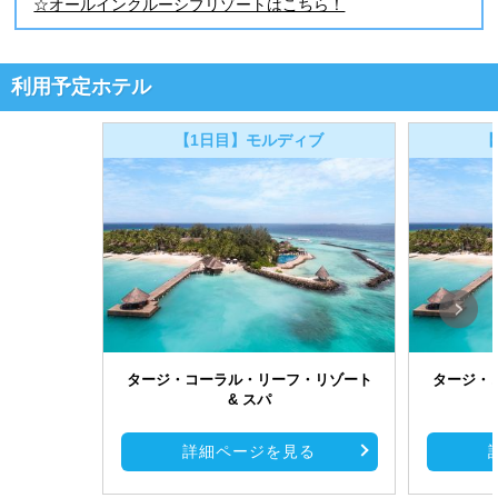
☆オールインクルーシブリゾートはこちら！
利用予定ホテル
【1日目】モルディブ
【
タージ・コーラル・リーフ・リゾート
タージ・
& スパ
詳細ページを見る