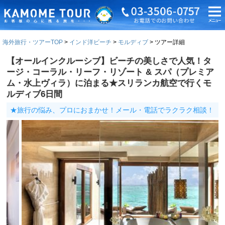
海外旅行・ツアーTOP
インド洋ビーチ
モルディブ
ツアー詳細
【オールインクルーシブ】ビーチの美しさで人気！タ
ージ・コーラル・リーフ・リゾート & スパ（プレミア
ム・水上ヴィラ）に泊まる★スリランカ航空で行くモ
ルディブ6日間
★旅行の悩み、プロにおまかせ！メール・電話でラクラク相談！