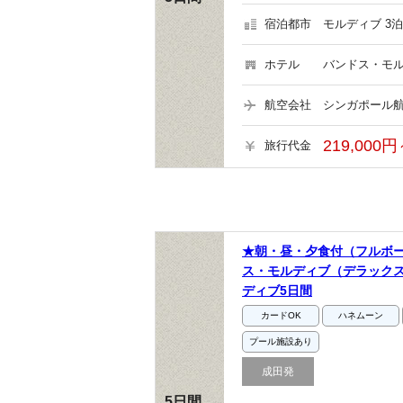
宿泊都市
モルディブ 3泊
ホテル
バンドス・モル
航空会社
シンガポール航
219,000円
旅行代金
★朝・昼・夕食付（フルボ
ス・モルディブ（デラック
ディブ5日間
カードOK
ハネムーン
プール施設あり
成田発
5日間