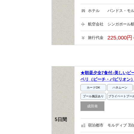
ホテル
バンドス・モル
航空会社
シンガポール航
225,000円
旅行代金
★朝昼夕全7食付♪美しいビ
ベリ（ビーチ・パビリオン）
カードOK
ハネムーン
プール施設あり
プライベートプー
成田発
5日間
宿泊都市
モルディブ 3泊