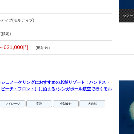
ツアー
ディブ(モルディブ)
(指定)
～621,000円
(燃油込)
♪シュノーケリングにおすすめの老舗リゾート！バンドス・
・ビーチ・フロント）に泊まる♪シンガポール航空で行くモル
マイレージ
学割
全朝食付
大自然