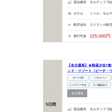
宿泊都市
モルディブ 3泊
ホテル
ミール・モルデ
航空会社
スリランカ航空
225,000円
旅行代金
【名古屋発】★朝昼夕全7食
ンド・リゾート（ビーチ・ヴ
カードOK
ハネムーン
ジャグジー付き
スパ施設あり
名古屋発
5日間
宿泊都市
モルディブ 3泊