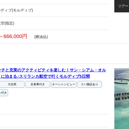
ツアー
ディブ(モルディブ)
空(指定)
～666,000円
(燃油込)
ーチと充実のアクティビティを楽しむ！サン・シアム・オル
に泊まる♪スリランカ航空で行くモルディブ5日間
大自然
全食事付き
オーシャンビュー
スパ施設あり
ル付き