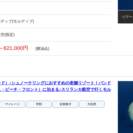
ツアー
ディブ(モルディブ)
空(指定)
～621,000円
(燃油込)
ード）♪シュノーケリングにおすすめの老舗リゾート！バンド
ス・ビーチ・フロント）に泊まる♪スリランカ航空で行くモル
マイレージ
学割
全朝食付
大自然