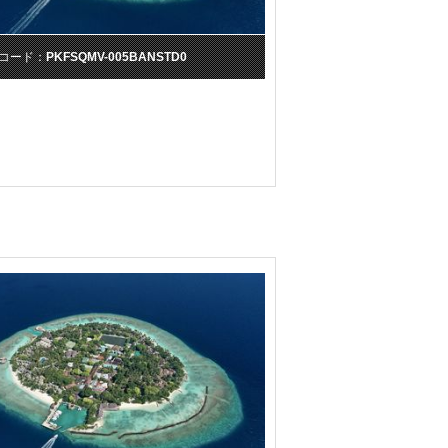
コード：
PKFSQMV-005BANSTD0