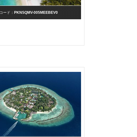
コード：
PKNSQMV-005MEEBEV0