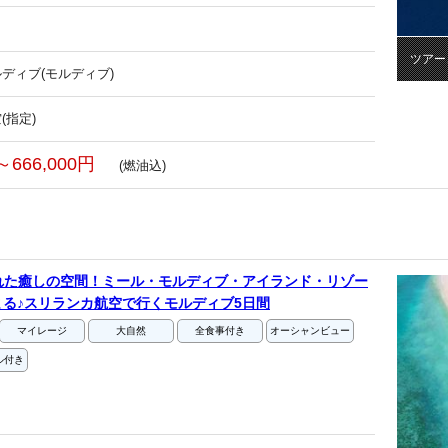
ツアー
ディブ(モルディブ)
(指定)
～666,000円
(燃油込)
れた癒しの空間！ミール・モルディブ・アイランド・リゾー
る♪スリランカ航空で行くモルディブ5日間
マイレージ
大自然
全食事付き
オーシャンビュー
ル付き