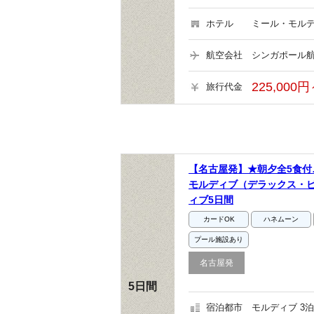
ホテル
ミール・モルデ
航空会社
シンガポール航
225,000円
旅行代金
【名古屋発】★朝夕全5食付
モルディブ（デラックス・
ィブ5日間
カードOK
ハネムーン
プール施設あり
名古屋発
5日間
宿泊都市
モルディブ 3泊