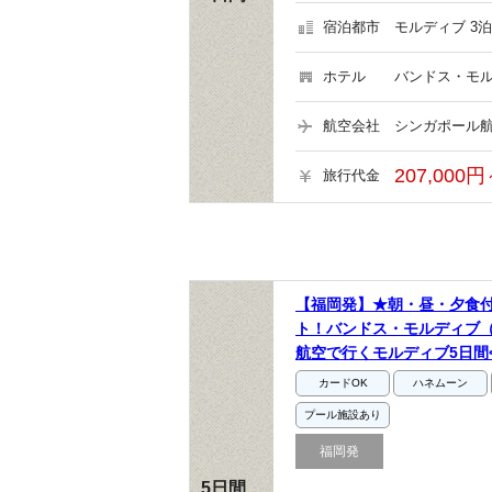
宿泊都市
モルディブ 3泊
ホテル
バンドス・モル
航空会社
シンガポール航
207,000円
旅行代金
【福岡発】★朝・昼・夕食
ト！バンドス・モルディブ
航空で行くモルディブ5日間<
カードOK
ハネムーン
プール施設あり
福岡発
5日間