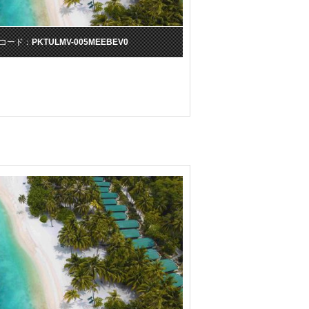
コード：
PKTULMV-005MEEBEV0