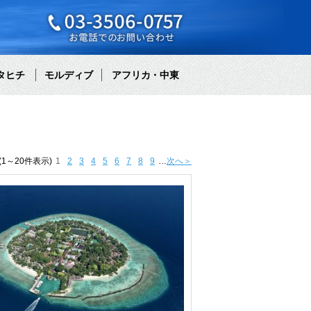
タヒチ
モルディブ
アフリカ・中東
1～20件表示)
1
2
3
4
5
6
7
8
9
…
次へ＞