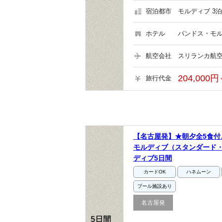
宿泊都市
モルディブ 3泊
ホテル
バンドス・モル
航空会社
スリランカ航空
204,000円
旅行代金
【名古屋発】★朝夕全5食付
モルディブ（スタンダード
ディブ5日間
カードOK
ハネムーン
プール施設あり
名古屋発
5日間