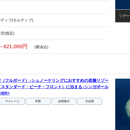
ツアー
ディブ(モルディブ)
空(指定)
～621,000円
(燃油込)
付（フルボード）♪シュノーケリングにおすすめの老舗リゾー
（スタンダード・ビーチ・フロント）に泊まる♪シンガポール
BR>
マイレージ
学割
全朝食付
大自然