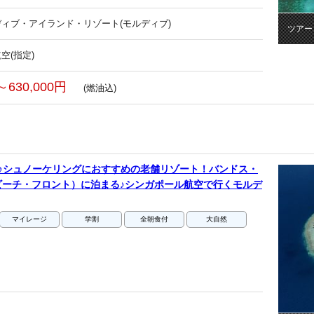
ィブ・アイランド・リゾート(モルディブ)
ツアー
空(指定)
～630,000円
(燃油込)
♪シュノーケリングにおすすめの老舗リゾート！バンドス・
ビーチ・フロント）に泊まる♪シンガポール航空で行くモルデ
マイレージ
学割
全朝食付
大自然