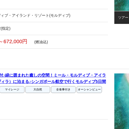
ィブ・アイランド・リゾート(モルディブ)
ツアー
(指定)
～672,000円
(燃油込)
付♪緑に囲まれた癒しの空間！ミール・モルディブ・アイラ
ィラ）に泊まる♪シンガポール航空で行くモルディブ5日間
マイレージ
大自然
全食事付き
オーシャンビュー