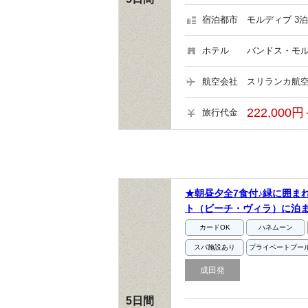
宿泊都市
モルディブ 3泊
ホテル
バンドス・モル
航空会社
スリランカ航空
222,000円
旅行代金
★朝昼夕全7食付♪緑に囲ま
ト（ビーチ・ヴィラ）に泊ま
カードOK
ハネムーン
スパ施設あり
プライベートプー
成田発
5日間