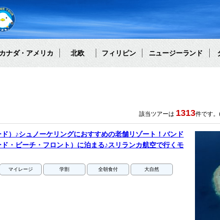
カナダ・アメリカ
北欧
フィリピン
ニュージーランド
1313
該当ツアーは
件です。(
ード）♪シュノーケリングにおすすめの老舗リゾート！バンド
ード・ビーチ・フロント）に泊まる♪スリランカ航空で行くモ
マイレージ
学割
全朝食付
大自然