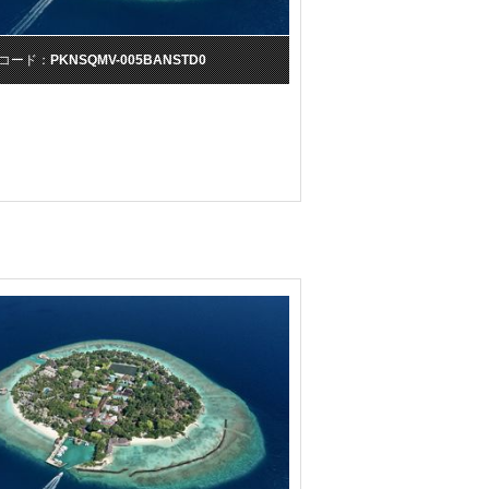
コード：
PKNSQMV-005BANSTD0