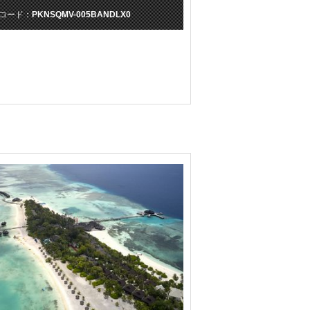
コード：
PKNSQMV-005BANDLX0