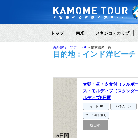
トップ
南米
メキシコ・カリブ
海外旅行・ツアーTOP
検索結果一覧
目的地：インド洋ビーチ
★朝・昼・夕食付（フルボ
ス・モルディブ（スタンダ
ルディブ5日間
カードOK
ハネムーン
プール施設あり
成田発
5日間