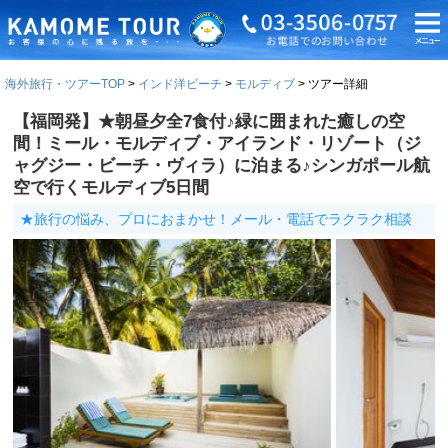
海外旅行・ツアーTOP
インド洋ビーチ
モルディブ
ツアー詳細
【福岡発】★朝昼夕全7食付♪緑に囲まれた癒しの空
間！ミール・モルディブ・アイランド・リゾート（ジ
ャグジー・ビーチ・ヴィラ）に泊まる♪シンガポール航
空で行くモルディブ5日間
★旅行の悩み、プロにおまかせ！メール・電話でラクラク相談