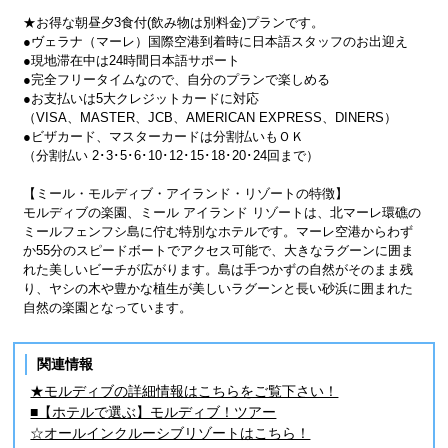
★お得な朝昼夕3食付(飲み物は別料金)プランです。
●ヴェラナ（マーレ）国際空港到着時に日本語スタッフのお出迎え
●現地滞在中は24時間日本語サポート
●完全フリータイムなので、自分のプランで楽しめる
●お支払いは5大クレジットカードに対応
（VISA、MASTER、JCB、AMERICAN EXPRESS、DINERS）
●ビザカード、マスターカードは分割払いもＯＫ
（分割払い 2･3･5･6･10･12･15･18･20･24回まで）
【ミール・モルディブ・アイランド・リゾートの特徴】
モルディブの楽園、ミール アイランド リゾートは、北マーレ環礁の
ミールフェンフシ島に佇む特別なホテルです。マーレ空港からわず
か55分のスピードボートでアクセス可能で、大きなラグーンに囲ま
れた美しいビーチが広がります。島は手つかずの自然がそのまま残
り、ヤシの木や豊かな植生が美しいラグーンと長い砂浜に囲まれた
自然の楽園となっています。
関連情報
★モルディブの詳細情報はこちらをご覧下さい！
■【ホテルで選ぶ】モルディブ！ツアー
☆オールインクルーシブリゾートはこちら！