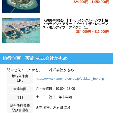
324,000円～1,050,000円
《羽田午前発》【オールインクルーシブ】極
上のラグジュアリーリゾート！ザ・レジデン
ス・モルディブ・ディグラ（...
384,000円～813,000円
旅行企画・実施:株式会社かもめ
問合せ先：（ｅかも。）／株式会社かもめ
旅行条件書
https://www.kamometour.co.jp/yakkan_top.php
URL
月～金曜日：10:00～18:00
営業時間
土・日・祝日・年末年始
休日
総合旅行業務
古寺 宏史、左右田 幸枝
取扱管理者