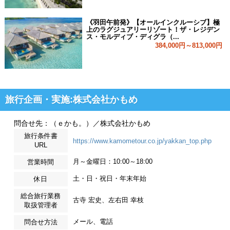
《羽田午前発》【オールインクルーシブ】極
上のラグジュアリーリゾート！ザ・レジデン
ス・モルディブ・ディグラ（...
384,000円～813,000円
旅行企画・実施:株式会社かもめ
問合せ先：（ｅかも。）／株式会社かもめ
旅行条件書
https://www.kamometour.co.jp/yakkan_top.php
URL
月～金曜日：10:00～18:00
営業時間
土・日・祝日・年末年始
休日
総合旅行業務
古寺 宏史、左右田 幸枝
取扱管理者
メール、電話
問合せ方法