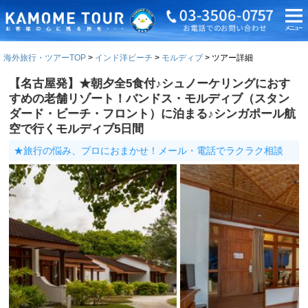
海外旅行・ツアーTOP
インド洋ビーチ
モルディブ
ツアー詳細
【名古屋発】★朝夕全5食付♪シュノーケリングにおす
すめの老舗リゾート！バンドス・モルディブ（スタン
ダード・ビーチ・フロント）に泊まる♪シンガポール航
空で行くモルディブ5日間
★旅行の悩み、プロにおまかせ！メール・電話でラクラク相談