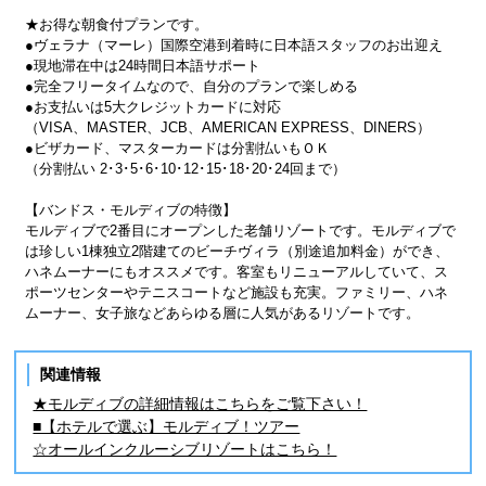
★お得な朝食付プランです。
●ヴェラナ（マーレ）国際空港到着時に日本語スタッフのお出迎え
●現地滞在中は24時間日本語サポート
●完全フリータイムなので、自分のプランで楽しめる
●お支払いは5大クレジットカードに対応
（VISA、MASTER、JCB、AMERICAN EXPRESS、DINERS）
●ビザカード、マスターカードは分割払いもＯＫ
（分割払い 2･3･5･6･10･12･15･18･20･24回まで）
【バンドス・モルディブの特徴】
モルディブで2番目にオープンした老舗リゾートです。モルディブで
は珍しい1棟独立2階建てのビーチヴィラ（別途追加料金）ができ、
ハネムーナーにもオススメです。客室もリニューアルしていて、ス
ポーツセンターやテニスコートなど施設も充実。ファミリー、ハネ
ムーナー、女子旅などあらゆる層に人気があるリゾートです。
関連情報
★モルディブの詳細情報はこちらをご覧下さい！
■【ホテルで選ぶ】モルディブ！ツアー
☆オールインクルーシブリゾートはこちら！