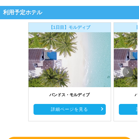
利用予定ホテル
【1日目】モルディブ
【
バンドス・モルディブ
バ
詳細ページを見る