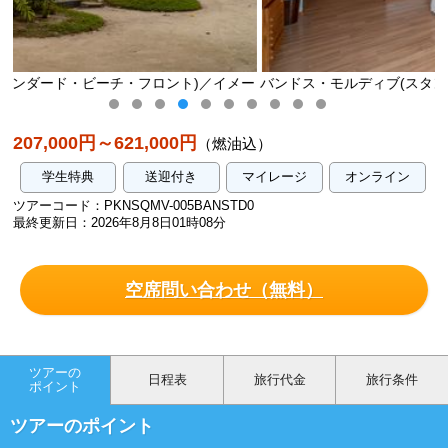
)／イメー
バンドス・モルディブ(スタンダード・ビーチ・フロント)／
ジ
207,000円～621,000円
（燃油込）
学生特典
送迎付き
マイレージ
オンライン
ツアーコード：PKNSQMV-005BANSTD0
最終更新日：2026年8月8日01時08分
空席問い合わせ（無料）
ツアーの
日程表
旅行代金
旅行条件
ポイント
ツアーのポイント