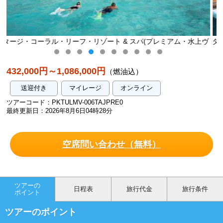
スパ(プレミアム・水上ヴ
タージ・コーラル・リーフ・リゾート & スパ
ィラ)／イメージ
432,000円～1,086,000円
（燃油込）
送迎付き
マイレージ
オンライン
ツアーコード：PKTULMV-006TAJPRE0
最終更新日：2026年8月6日04時28分
空席問い合わせ（無料）
ツアーの
日程表
旅行代金
旅行条件
ポイント
ツアーのポイント