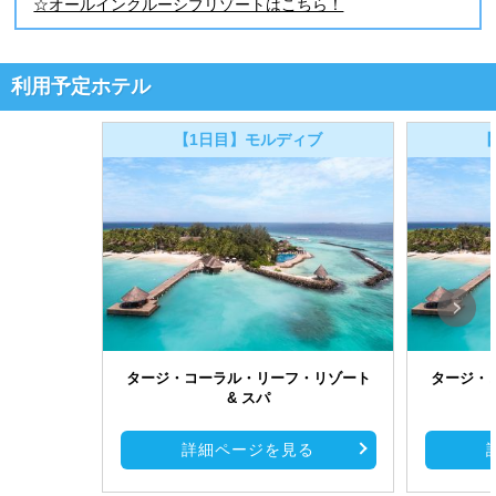
☆オールインクルーシブリゾートはこちら！
利用予定ホテル
【1日目】モルディブ
【
タージ・コーラル・リーフ・リゾート
タージ・
& スパ
詳細ページを見る