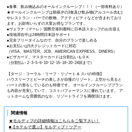
●食事、飲み物込みのオールインクルーシブ！！！（一部有料あり）
★オールインクルーシブは朝昼夕の3食及び飲み物(アルコール含む)
やレストラン・バーでの飲物、アクティビティなどが含まれており
ます。お財布いらずの大変お得なプランです。
●ヴェラナ（マーレ）国際空港到着時に日本語スタッフのお出迎え
●現地滞在中は24時間日本語サポート
●完全フリータイムなので、自分のプランで楽しめる
●お支払いは5大クレジットカードに対応
（VISA、MASTER、JCB、AMERICAN EXPRESS、DINERS）
●ビザカード、マスターカードは分割払いもＯＫ
（分割払い 2･3･5･6･10･12･15･18･20･24回まで）
【タージ・コーラル・リーフ・リゾート & スパの特徴】
ハウスリーフとビーチの美しさが自慢のリゾート。上空から見ると
ハートの形をしているのも特徴です。 オールインクルーシブプラン
も内容が充実していて、コストパフォーマンスに優れています。 ア
ットホームな雰囲気のなか、リゾートライフを満喫頂けます。
関連情報
★モルディブの詳細情報はこちらをご覧下さい！
■【ホテルで選ぶ】モルディブ！ツアー