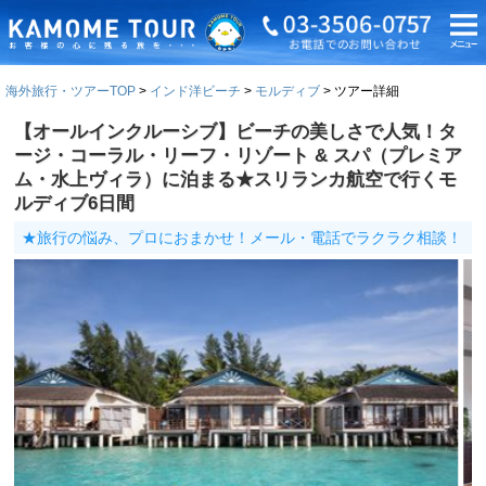
海外旅行・ツアーTOP
インド洋ビーチ
モルディブ
ツアー詳細
【オールインクルーシブ】ビーチの美しさで人気！タ
ージ・コーラル・リーフ・リゾート & スパ（プレミア
ム・水上ヴィラ）に泊まる★スリランカ航空で行くモ
ルディブ6日間
★旅行の悩み、プロにおまかせ！メール・電話でラクラク相談！