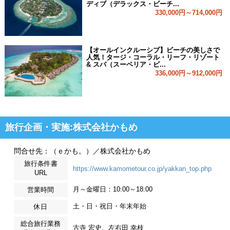
ディブ（デラックス・ビーチ...
330,000円～714,000円
【オールインクルーシブ】ビーチの美しさで
人気！タージ・コーラル・リーフ・リゾート
& スパ（スーペリア・ビ...
336,000円～912,000円
旅行企画・実施:株式会社かもめ
問合せ先：（ｅかも。）／株式会社かもめ
旅行条件書
https://www.kamometour.co.jp/yakkan_top.php
URL
月～金曜日：10:00～18:00
営業時間
土・日・祝日・年末年始
休日
総合旅行業務
古寺 宏史、左右田 幸枝