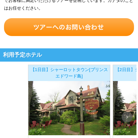
でお客様に満足いただけるツアーを企画しています。カナダのこと
はお任せください。
利用予定ホテル
【1日目】シャーロットタウン[プリンス
【2日目】
エドワード島]