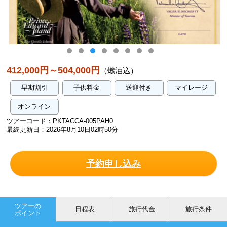
プリンスエドワード島訪問証明書/イメージ
412,000円～504,000円
（燃油込）
早期割引
子供料金
送迎付き
マイレージ
オンライン
ツアーコード：PKTACCA-005PAH0
最終更新日：2026年8月10日02時50分
予約申し込み
ツアーの
日程表
旅行代金
旅行条件
ポイント