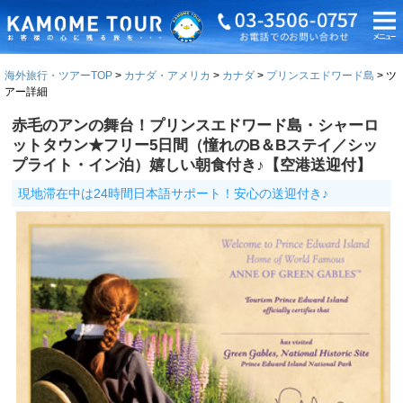
海外旅行・ツアーTOP
カナダ・アメリカ
カナダ
プリンスエドワード島
ツ
アー詳細
赤毛のアンの舞台！プリンスエドワード島・シャーロ
ットタウン★フリー5日間（憧れのB＆Bステイ／シッ
プライト・イン泊）嬉しい朝食付き♪【空港送迎付】
現地滞在中は24時間日本語サポート！安心の送迎付き♪