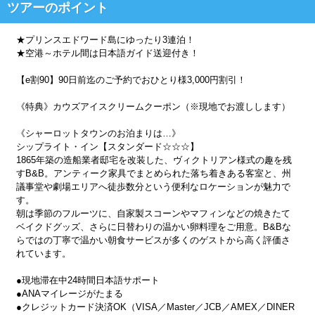
ツアーのポイント
★プリンスエドワード島にゆったり3連泊！
★空港～ホテル間は日本語ガイド送迎付き！
【e割90】90日前迄のご予約でおひとり様3,000円割引！
《特典》カウズアイスクリームクーポン（※現地でお渡しします）
《シャーロットタウンのお泊まりは…》
シップライト・イン【スタンダード☆☆☆】
1865年築の造船業者邸宅を改装した、ヴィクトリアン様式の趣を残
すB&B。アンティーク家具でまとめられた落ち着きある客室と、州
議事堂や劇場エリアへ徒歩数分という便利なロケーションが魅力で
す。
朝は季節のフルーツに、自家製スコーンやマフィンなどの焼きたて
ベイクドグッズ、さらに日替わりの温かい卵料理をご用意。B&Bな
らではの丁寧で温かい朝食サービスが多くのゲストから高く評価さ
れています。
●現地滞在中24時間日本語サポート
●ANAマイレージがたまる
●クレジットカード決済OK（VISA／Master／JCB／AMEX／DINER