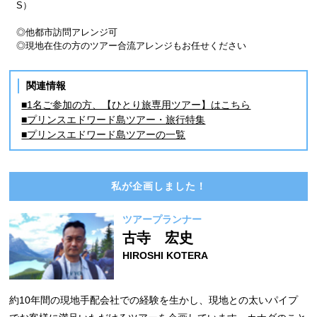
S）
◎他都市訪問アレンジ可
◎現地在住の方のツアー合流アレンジもお任せください
関連情報
■1名ご参加の方、【ひとり旅専用ツアー】はこちら
■プリンスエドワード島ツアー・旅行特集
■プリンスエドワード島ツアーの一覧
私が企画しました！
ツアープランナー
古寺 宏史
HIROSHI KOTERA
約10年間の現地手配会社での経験を生かし、現地との太いパイプ