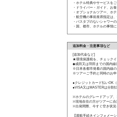
・ホテル特典やサービスをご
・ドライバー・ガイド、お食
・オプショナルツアー、ホテ
・航空機の事前座席指定は、
・バスタブのないシャワーの
・国、都市、ホテルの事情に
追加料金・注意事項など
[追加代金など]
★環境保護税を、チェックイ
◆成田又は羽田までの国内線
※日本各都市発着の国内線の
※ツアーご予約と同時のお申
●クレジットカード払いOK（VI
●VISA又はMASTERは分割払いも
※ホテルのグレードアップ、
※現地在住の方がツアーに合
※出発間際、今すぐ空き状況
【渡航手続きインフォメーシ