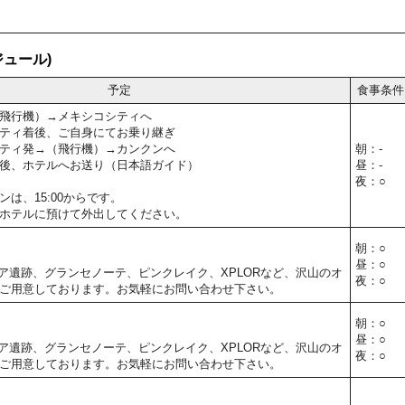
ュール)
予定
食事条件
飛行機）→メキシコシティへ
ティ着後、ご自身にてお乗り継ぎ
ティ発→（飛行機）→カンクンへ
朝：-
後、ホテルへお送り（日本語ガイド）
昼：-
夜：○
は、15:00からです。
ホテルに預けて外出してください。
朝：○
昼：○
ア遺跡、グランセノーテ、ピンクレイク、XPLORなど、沢山のオ
夜：○
ご用意しております。お気軽にお問い合わせ下さい。
朝：○
昼：○
ア遺跡、グランセノーテ、ピンクレイク、XPLORなど、沢山のオ
夜：○
ご用意しております。お気軽にお問い合わせ下さい。