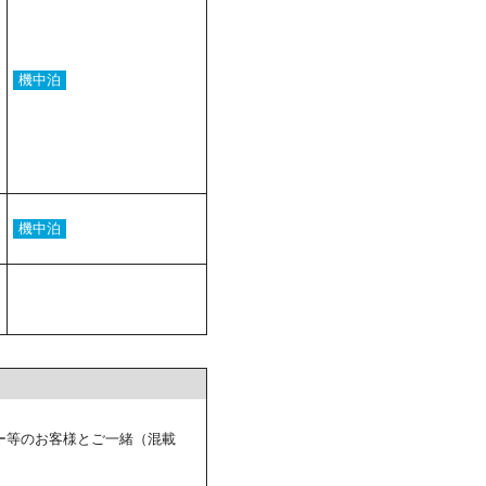
機中泊
機中泊
ー等のお客様とご一緒（混載