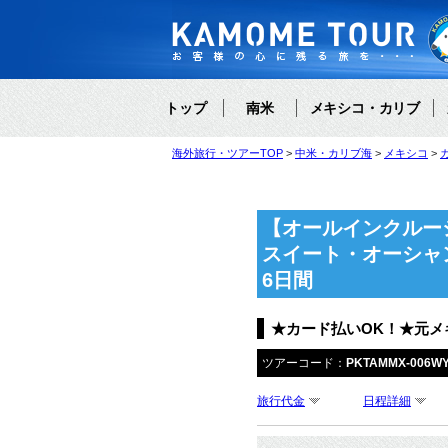
トップ
南米
メキシコ・カリブ
海外旅行・ツアーTOP
中米・カリブ海
メキシコ
【オールインクルー
スイート・オーシャ
6日間
★カード払いOK！★元
ツアーコード：
PKTAMMX-006W
旅行代金
日程詳細