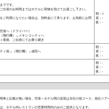
までです。
ご出発のお時間まではホテルに荷物を預けてお過ごし下さい。
朝：○
をご利用になりたい場合は、別料金にて承ります。お気軽にお問
昼：-
夜：-
空港へ（ドライバー）
（飛行機）→メキシコシティへ
ィ着後、ご自身にてお乗り継ぎ
朝：-
ティ発→（飛行機）→成田へ
昼：-
夜：-
朝：-
昼：-
夜：-
用車と記載が無い場合、空港～ホテル間の送迎は当社の他コース、他社ツア
は、ホテル内レストランの営業時間内のみのご提供となります。