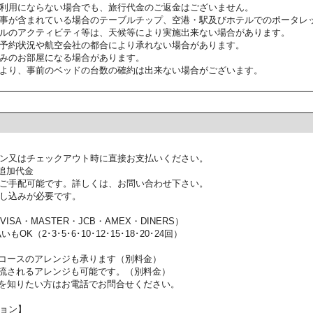
利用にならない場合でも、旅行代金のご返金はございません。
事が含まれている場合のテーブルチップ、空港・駅及びホテルでのポータレ
ルのアクティビティ等は、天候等により実施出来ない場合があります。
予約状況や航空会社の都合により承れない場合があります。
みのお部屋になる場合があります。
より、事前のベッドの台数の確約は出来ない場合がございます。
ン又はチェックアウト時に直接お支払いください。
追加代金
ご手配可能です。詳しくは、お問い合わせ下さい。
し込みが必要です。
SA・MASTER・JCB・AMEX・DINERS）
OK（2･3･5･6･10･12･15･18･20･24回）
コースのアレンジも承ります（別料金）
流されるアレンジも可能です。（別料金）
を知りたい方はお電話でお問合せください。
ョン】