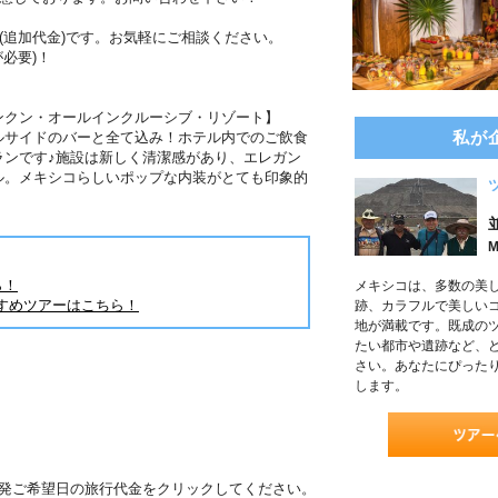
(追加代金)です。お気軽にご相談ください。
必要)！
ンクン・オールインクルーシブ・リゾート】
私が
ルサイドのバーと全て込み！ホテル内でのご飲食
ランです♪施設は新しく清潔感があり、エレガン
ル。メキシコらしいポップな内装がとても印象的
M
ら！
メキシコは、多数の美
すめツアーはこちら！
跡、カラフルで美しい
地が満載です。既成の
たい都市や遺跡など、
さい。あなたにぴった
します。
出発ご希望日の旅行代金をクリックしてください。