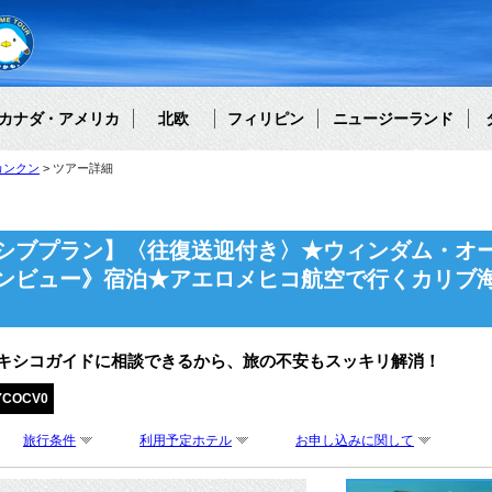
カナダ・アメリカ
北欧
フィリピン
ニュージーランド
カンクン
ツアー詳細
シブプラン】〈往復送迎付き〉★ウィンダム・オ
ンビュー》宿泊★アエロメヒコ航空で行くカリブ
メキシコガイドに相談できるから、旅の不安もスッキリ解消！
YCOCV0
旅行条件
利用予定ホテル
お申し込みに関して