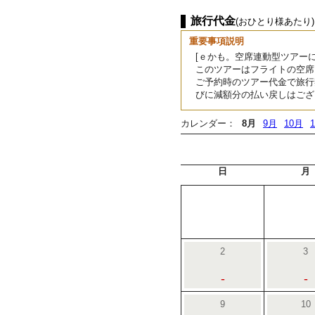
旅行代金
(おひとり様あたり)
重要事項説明
[ｅかも。空席連動型ツアーに
このツアーはフライトの空席
ご予約時のツアー代金で旅行
びに減額分の払い戻しはござ
カレンダー：
8月
9月
10月
日
月
2
3
-
-
9
10