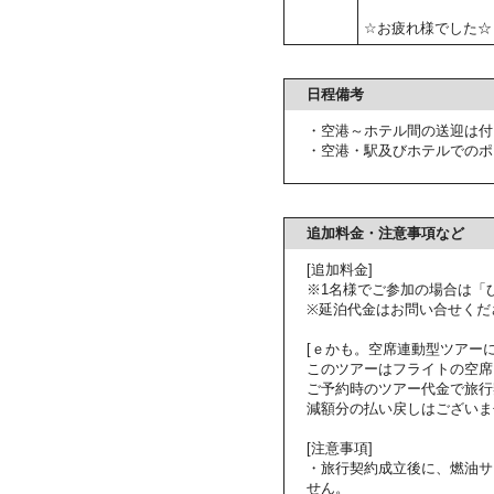
☆お疲れ様でした☆
日程備考
・空港～ホテル間の送迎は付
・空港・駅及びホテルでのポ
追加料金・注意事項など
[追加料金]
※1名様でご参加の場合は「
※延泊代金はお問い合せくだ
[ｅかも。空席連動型ツアーに
このツアーはフライトの空席
ご予約時のツアー代金で旅行
減額分の払い戻しはございま
[注意事項]
・旅行契約成立後に、燃油サ
せん。