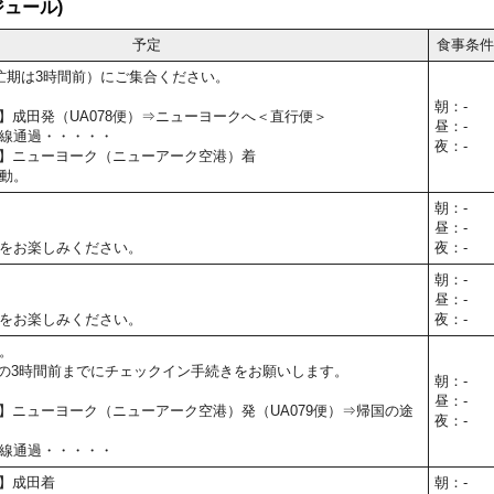
ュール)
予定
食事条件
忙期は3時間前）にご集合ください。
朝：-
5予定】成田発（UA078便）⇒ニューヨークへ＜直行便＞
昼：-
線通過・・・・・
夜：-
15予定】ニューヨーク（ニューアーク空港）着
動。
朝：-
昼：-
をお楽しみください。
夜：-
朝：-
昼：-
をお楽しみください。
夜：-
。
の3時間前までにチェックイン手続きをお願いします。
朝：-
昼：-
50予定】ニューヨーク（ニューアーク空港）発（UA079便）⇒帰国の途
夜：-
線通過・・・・・
予定】成田着
朝：-