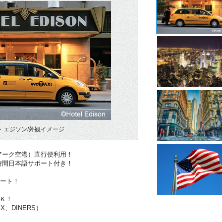
・エジソン/外観イメージ
アーク空港）直行便利用！
時間日本語サポート付き！
ポート！
Ｋ！
X、DINERS）