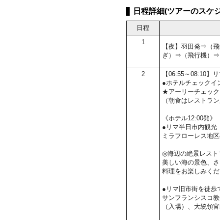
日程詳細(ツアーのスケジ
日程
1
【夜】羽田発⇒（飛
ぎ）⇒（飛行機）⇒
2
【06:55～08:
●ホテルチェックイ
★アーリーチェック
（朝食はレストラン
《ホテル12:00発》
●リマ半日市内観光
ミラフローレス地区
◎海辺の絶景レストラン
美しい海の景色、さ
料理をお楽しみくだ
●リマ旧市街を徒歩
サンフランシスコ教
（入場）、大統領官