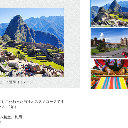
ピチュ遺跡（イメージ）
にもこだわった当社オススメコースです！
クスコ1泊）
タム航空』利用！
！