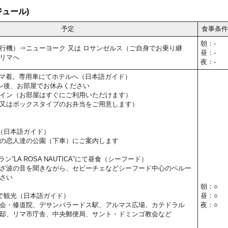
ュール)
予定
食事条件
朝：-
行機）⇒ニューヨーク 又は ロサンゼルス（ご自身でお乗り継
昼：-
リマへ
夜：-
10】リマ着。専用車にてホテルへ（日本語ガイド）
ン後、お部屋でお休みください
イン（お部屋はすぐにご利用いただけます）
又はボックスタイプのお弁当をご用意します）
（日本語ガイド）
の恋人達の公園（下車）にご案内します
”LA ROSA NAUTICA”にて昼食（シーフード）
ざ波の音を聞きながら、セビーチェなどシーフード中心のペルー
さい
朝：○
で観光（日本語ガイド）
昼：○
会・修道院、デサンパラードス駅、アルマス広場、カテドラル
夜：○
邸、リマ市庁舎、中央郵便局、サント・ドミンゴ教会など