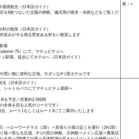
夜：○
ボ遺跡観光（日本語ガイド）
石を6枚つないだ太陽の神殿、儀式用の噴水・水路などをご覧くだ
ボ村の散策（日本語ガイド）
街並みが今も残る歴史ある村をい散策します
駅着
stadomeｰ75）にて、マチュピチュへ
ュピチュ駅着。徒歩にてホテルへ（日本語ガイド）
や買い物に便利な立地。モダンな4つ星ホテルです
観光（日本語ガイド）
、シャトルバスにてマチュピチュ遺跡へ
-Bを予定／所要約2.5時間
の全体を回る人気のコースです）
場合、ルート1もしくはルート3にてご案内いたします
B）⇒ローワーテラス（2B）⇒見張り小屋の近くを通行（2A/2B）
り場⇒聖なる広場、3つの窓の神殿、主神殿⇒メイン広場⇒農業試
なる岩⇒2階建ての家⇒天体観測の石またはコンドルの神殿⇒ピソ