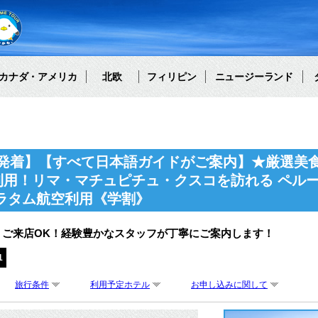
カナダ・アメリカ
北欧
フィリピン
ニュージーランド
発着】【すべて日本語ガイドがご案内】★厳選美
利用！リマ・マチュピチュ・クスコを訪れる ペル
のラタム航空利用《学割》
・ご来店OK！経験豊かなスタッフが丁寧にご案内します！
1
旅行条件
利用予定ホテル
お申し込みに関して