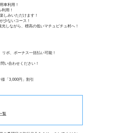
専用車利用！
ル利用！
お楽しみいただけます！
担が少ないコース！
観光しながら、標高の低いマチュピチュ村へ！
分割、リボ、ボーナス一括払い可能！
お問い合わせください！
。
「3,000円」割引
一覧