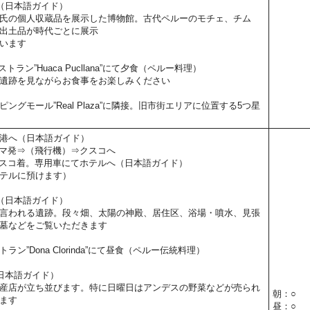
（日本語ガイド）
氏の個人収蔵品を展示した博物館。古代ペルーのモチェ、チム
出土品が時代ごとに展示
います
ラン”Huaca Pucllana”にて夕食（ペルー料理）
遺跡を見ながらお食事をお楽しみください
ングモール”Real Plaza”に隣接。旧市街エリアに位置する5つ星
港へ（日本語ガイド）
0】リマ発⇒（飛行機）⇒クスコへ
30】クスコ着。専用車にてホテルへ（日本語ガイド）
テルに預けます）
（日本語ガイド）
言われる遺跡。段々畑、太陽の神殿、居住区、浴場・噴水、見張
墓などをご覧いただきます
ン”Dona Clorinda”にて昼食（ペルー伝統料理）
日本語ガイド）
産店が立ち並びます。特に日曜日はアンデスの野菜などが売られ
朝：○
ます
昼：○