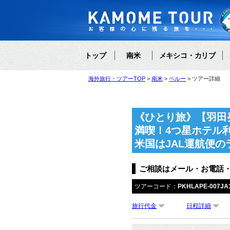
トップ
南米
メキシコ・カリブ
海外旅行・ツアーTOP
南米
ペルー
ツアー詳細
《ひとり旅》【羽田
満喫！4つ星ホテル
米国はJAL運航便
ご相談はメール・お電話
ツアーコード：
PKHLAPE-007JA
旅行代金
日程詳細