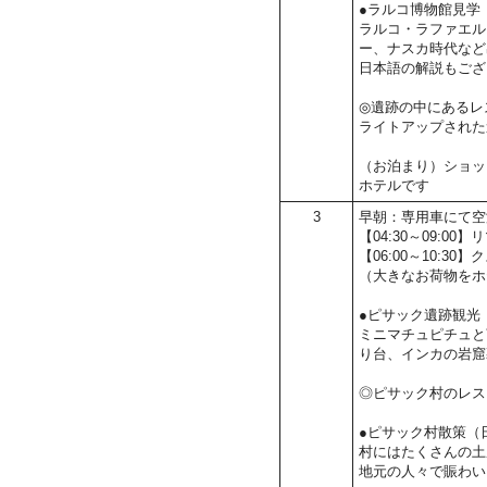
●ラルコ博物館見学
ラルコ・ラファエル
ー、ナスカ時代など
日本語の解説もござ
◎遺跡の中にあるレスト
ライトアップされた
（お泊まり）ショッピ
ホテルです
3
早朝：専用車にて空
【04:30～09:0
【06:00～10:
（大きなお荷物をホ
●ピサック遺跡観光
ミニマチュピチュと
り台、インカの岩窟
◎ピサック村のレストラ
●ピサック村散策（
村にはたくさんの土
地元の人々で賑わい