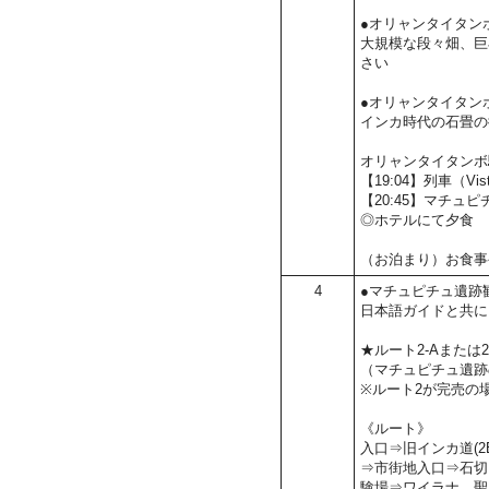
●オリャンタイタン
大規模な段々畑、巨
さい
●オリャンタイタン
インカ時代の石畳の
オリャンタイタンボ
【19:04】列車（Vi
【20:45】マチ
◎ホテルにて夕食
（お泊まり）お食事
4
●マチュピチュ遺跡
日本語ガイドと共に
★ルート2-Aまたは2
（マチュピチュ遺跡
※ルート2が完売の
《ルート》
入口⇒旧インカ道(2
⇒市街地入口⇒石切
験場⇒ワイラナ、聖