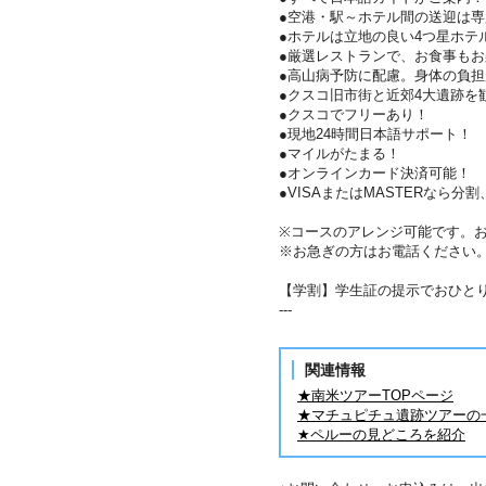
●空港・駅～ホテル間の送迎は
●ホテルは立地の良い4つ星ホテ
●厳選レストランで、お食事も
●高山病予防に配慮。身体の負
●クスコ旧市街と近郊4大遺跡を
●クスコでフリーあり！
●現地24時間日本語サポート！
●マイルがたまる！
●オンラインカード決済可能！
●VISAまたはMASTERなら
※コースのアレンジ可能です。
※お急ぎの方はお電話ください
【学割】学生証の提示でおひとり様
---
関連情報
★南米ツアーTOPページ
★マチュピチュ遺跡ツアーの
★ペルーの見どころを紹介