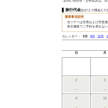
↓お問い合わせ・お申込みは、
旅行代金
(おひとり様あたり)
重要事項説明
当ツアーは空席および空室連
表示価格でご予約を承れない
カレンダー：
8月
9月
10月
日
月
2
3
-
-
9
10
-
-