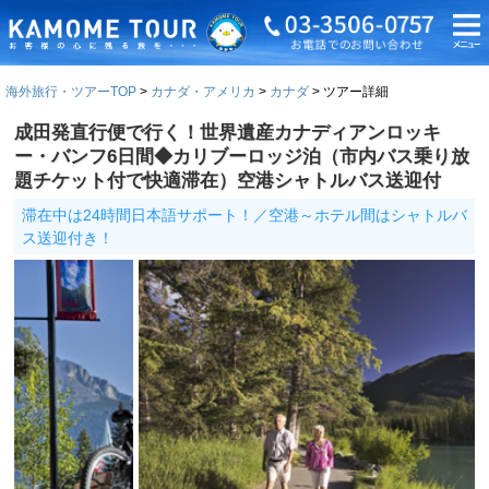
海外旅行・ツアーTOP
カナダ・アメリカ
カナダ
ツアー詳細
成田発直行便で行く！世界遺産カナディアンロッキ
ー・バンフ6日間◆カリブーロッジ泊（市内バス乗り放
題チケット付で快適滞在）空港シャトルバス送迎付
滞在中は24時間日本語サポート！／空港～ホテル間はシャトルバ
ス送迎付き！