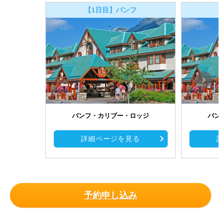
【1日目】バンフ
バンフ・カリブー・ロッジ
バン
詳細ページを見る
予約申し込み