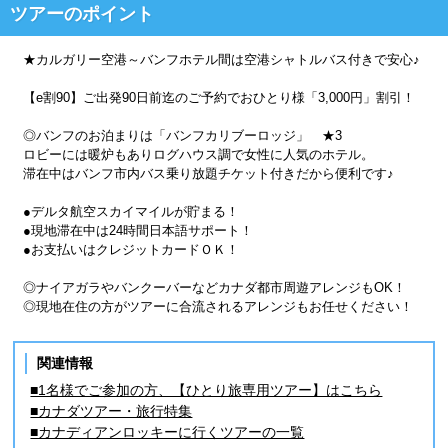
ツアーのポイント
★カルガリー空港～バンフホテル間は空港シャトルバス付きで安心♪
【e割90】ご出発90日前迄のご予約でおひとり様「3,000円」割引！
◎バンフのお泊まりは「バンフカリブーロッジ」 ★3
ロビーには暖炉もありログハウス調で女性に人気のホテル。
滞在中はバンフ市内バス乗り放題チケット付きだから便利です♪
●デルタ航空スカイマイルが貯まる！
●現地滞在中は24時間日本語サポート！
●お支払いはクレジットカードＯＫ！
◎ナイアガラやバンクーバーなどカナダ都市周遊アレンジもOK！
◎現地在住の方がツアーに合流されるアレンジもお任せください！
関連情報
■1名様でご参加の方、【ひとり旅専用ツアー】はこちら
■カナダツアー・旅行特集
■カナディアンロッキーに行くツアーの一覧