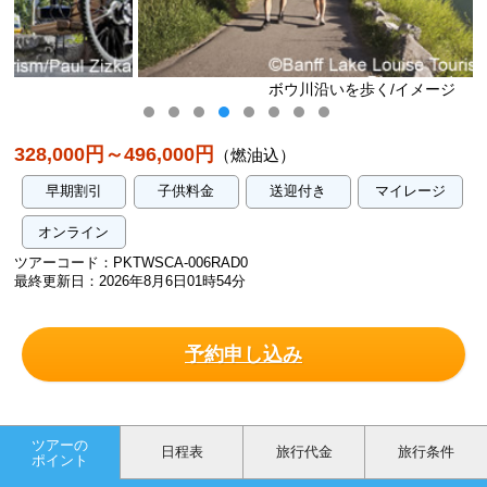
ボウ川沿いを歩く/イメージ
328,000円～496,000円
（燃油込）
早期割引
子供料金
送迎付き
マイレージ
オンライン
ツアーコード：PKTWSCA-006RAD0
最終更新日：2026年8月6日01時54分
予約申し込み
ツアーの
日程表
旅行代金
旅行条件
ポイント