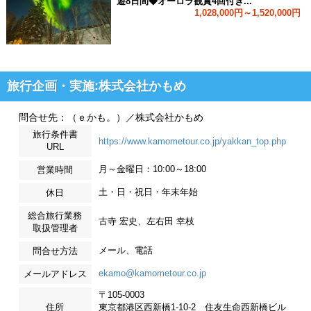
遊8日間◆オーロラ観賞4回付き...
1,028,000円～1,520,000円
旅行企画・実施:株式会社かもめ
問合せ先：（ｅかも。）／株式会社かもめ
旅行条件書
https://www.kamometour.co.jp/yakkan_top.php
URL
月～金曜日：10:00～18:00
営業時間
土・日・祝日・年末年始
休日
総合旅行業務
古寺 宏史、左右田 幸枝
取扱管理者
メール、電話
問合せ方法
ekamo@kamometour.co.jp
メールアドレス
〒105-0003
住所
東京都港区西新橋1-10-2 住友生命西新橋ビル