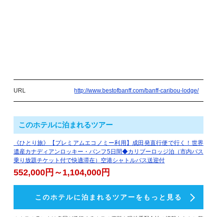
URL
http://www.bestofbanff.com/banff-caribou-lodge/
このホテルに泊まれるツアー
《ひとり旅》【プレミアムエコノミー利用】成田発直行便で行く！世界
遺産カナディアンロッキー・バンフ5日間◆カリブーロッジ泊（市内バス
乗り放題チケット付で快適滞在）空港シャトルバス送迎付
552,000円～1,104,000円
このホテルに泊まれるツアーをもっと見る