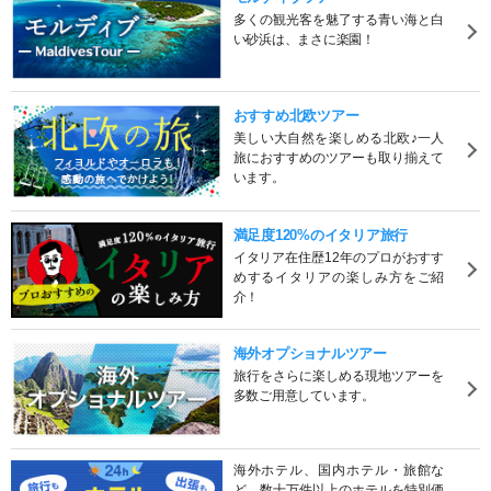
多くの観光客を魅了する青い海と白
い砂浜は、まさに楽園！
おすすめ北欧ツアー
美しい大自然を楽しめる北欧♪一人
旅におすすめのツアーも取り揃えて
います。
満足度120%のイタリア旅行
イタリア在住歴12年のプロがおすす
めするイタリアの楽しみ方をご紹
介！
海外オプショナルツアー
旅行をさらに楽しめる現地ツアーを
多数ご用意しています。
海外ホテル、国内ホテル・旅館な
ど、数十万件以上のホテルを特別価