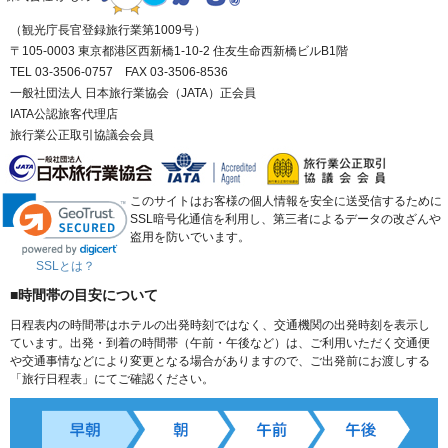
（観光庁長官登録旅行業第1009号）
〒105-0003 東京都港区西新橋1-10-2 住友生命西新橋ビルB1階
TEL 03-3506-0757 FAX 03-3506-8536
一般社団法人 日本旅行業協会（JATA）正会員
IATA公認旅客代理店
旅行業公正取引協議会会員
このサイトはお客様の個人情報を安全に送受信するために
SSL暗号化通信を利用し、第三者によるデータの改ざんや
盗用を防いでいます。
SSLとは？
■時間帯の目安について
日程表内の時間帯はホテルの出発時刻ではなく、交通機関の出発時刻を表示し
ています。出発・到着の時間帯（午前・午後など）は、ご利用いただく交通便
や交通事情などにより変更となる場合がありますので、ご出発前にお渡しする
「旅行日程表」にてご確認ください。