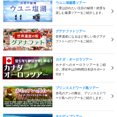
ウユニ湖厳選ツアー
一度は訪れたい注目の秘境！絶景を
楽しむ厳選ツアーをご紹介します。
グアナファトツアー
世界遺産になるほど美しい街グアナ
ファトへのツアーをご紹介。
カナダ・オーロラツアー
カナダへのオーロラツアーをご紹
介。滞在中は24時間日本語サポート
付き！
プリンスエドワード島ツアー
赤毛のアンの舞台、プリンスエドワ
ード島へのツアーをご紹介します。
モルディブツアー