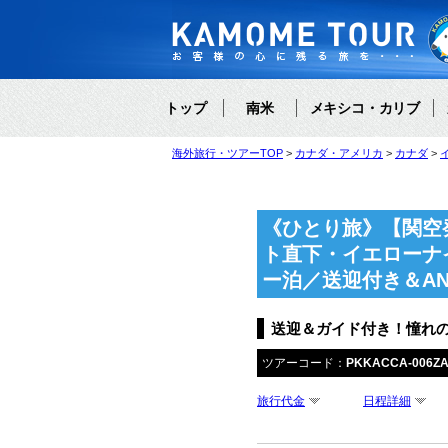
トップ
南米
メキシコ・カリブ
海外旅行・ツアーTOP
カナダ・アメリカ
カナダ
《ひとり旅》【関空
ト直下・イエローナ
ー泊／送迎付き＆A
送迎＆ガイド付き！憧れの
ツアーコード：
PKKACCA-006Z
旅行代金
日程詳細