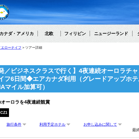
カナダ・アメリカ
北欧
フィリピン
ニュージーランド
イエローナイフ
ツアー詳細
発／ビジネスクラスで行く】4夜連続オーロラチャ
イフ6日間◆エアカナダ利用（グレードアップホテ
NAマイル加算可）
オーロラを4夜連続観賞
ACZ1
旅行条件
利用予定ホテル
お申し込みに関して
最終