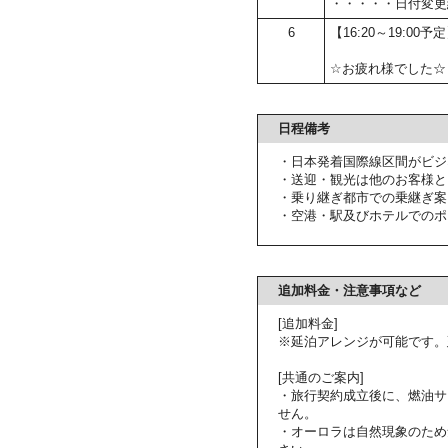
・・・・・日付変更
6
【16:20～19:00
☆お疲れ様でした☆
日程備考
・日本発着国際線区間がビジ
・送迎・観光は他のお客様と
・乗り継ぎ都市での乗継ぎ案
・空港・駅及びホテルでのポ
追加料金・注意事項など
[追加料金]
※延泊アレンジが可能です。
[共通のご案内]
・旅行契約成立後に、燃油サ
せん。
・オーロラは自然現象のため