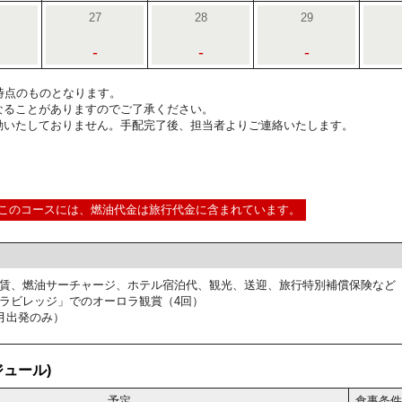
27
28
29
-
-
-
5:00時点のものとなります。
なることがありますのでご了承ください。
動いたしておりません。手配完了後、担当者よりご連絡いたします。
このコースには、燃油代金は旅行代金に含まれています。
賃、燃油サーチャージ、ホテル宿泊代、観光、送迎、旅行特別補償保険など
ラビレッジ」でのオーロラ観賞（4回）
月出発のみ）
ュール)
予定
食事条件