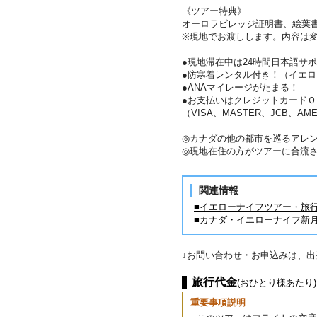
《ツアー特典》
オーロラビレッジ証明書、絵葉
※現地でお渡しします。内容は
●現地滞在中は24時間日本語サ
●防寒着レンタル付き！（イエロ
●ANAマイレージがたまる！
●お支払いはクレジットカードＯ
（VISA、MASTER、JCB、AME
◎カナダの他の都市を巡るアレン
◎現地在住の方がツアーに合流
関連情報
■イエローナイフツアー・旅
■カナダ・イエローナイフ新
↓お問い合わせ・お申込みは、
旅行代金
(おひとり様あたり)
重要事項説明