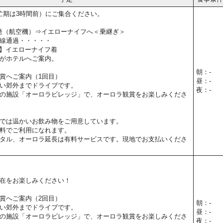
忙期は3時間前）にご集合ください。
関空発（航空機）⇒イエローナイフへ＜乗継ぎ＞
線通過・・・・・
5予定】イエローナイフ着
がホテルへご案内。
朝：-
賞へご案内（1回目）
昼：-
い郊外までドライブです。
夜：-
の施設「オーロラビレッジ」で、オーロラ観賞をお楽しみくださ
では温かいお飲み物をご用意しています。
料でご利用になれます。
タル、オーロラ延長は有料サービスです。現地でお支払いくださ
在をお楽しみください！
賞へご案内（2回目）
朝：-
い郊外までドライブです。
昼：-
の施設「オーロラビレッジ」で、オーロラ観賞をお楽しみくださ
夜：-