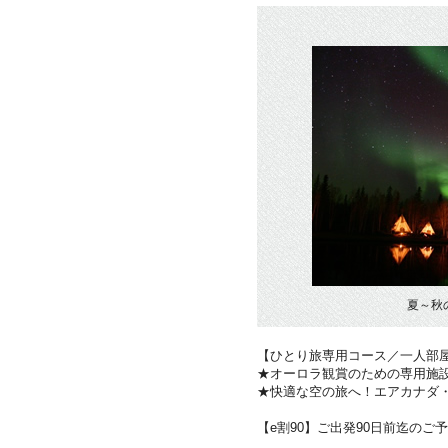
夏～秋
【ひとり旅専用コース／一人部
★オーロラ観賞のための専用施
★快適な空の旅へ！エアカナダ
【e割90】ご出発90日前迄のご予