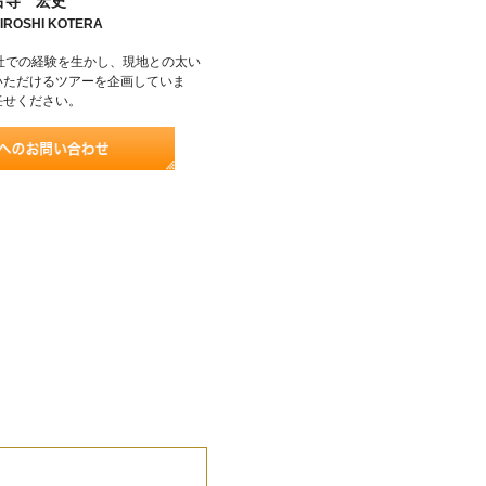
古寺 宏史
IROSHI KOTERA
社での経験を生かし、現地との太い
いただけるツアーを企画していま
任せください。