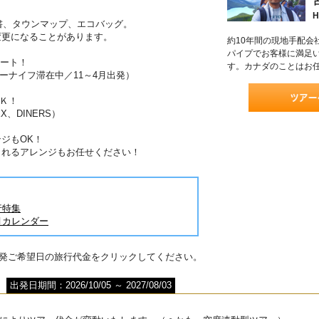
H
書、タウンマップ、エコバッグ。
変更になることがあります。
約10年間の現地手配会
パイプでお客様に満足
ポート！
す。カナダのことはお
ーナイフ滞在中／11～4月出発）
Ｋ！
X、DINERS）
ジもOK！
されるアレンジもお任せください！
行特集
月カレンダー
出発ご希望日の旅行代金をクリックしてください。
出発日期間：2026/10/05 ～ 2027/08/03