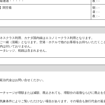
線通過・・・・・
夜：-
予定】関空着
朝：-
昼：-
夜：-
ネスクラス利用、カナダ国内線はエコノミークラス利用となります。
ご一緒（混載）となります。空港・ホテルで他のお客様をお待ちいただくこ
内は付いておりません。
ータレッジ、枕銭は含まれません。
延泊代金はお問い合せください。
ーチャージが増額または減額、廃止されても、増額分の追徴ならびに廃止を
気象条件によりご覧いただけない場合があります。その場合も旅行代金の返