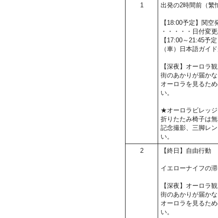
1
出発の2時間前（繁
【18:00予定】
・・・・・日付変更
【17:00～21:4
（車）日本語ガイド
【深夜】オーロラ観
街のあかりが届かな
オーロラを見るため
い。
★オーロラビレッジ
折りたたみ椅子は無
記念撮影、三脚レン
い。
2
【終日】自由行動
イエローナイフの滞
【深夜】オーロラ観
街のあかりが届かな
オーロラを見るため
い。