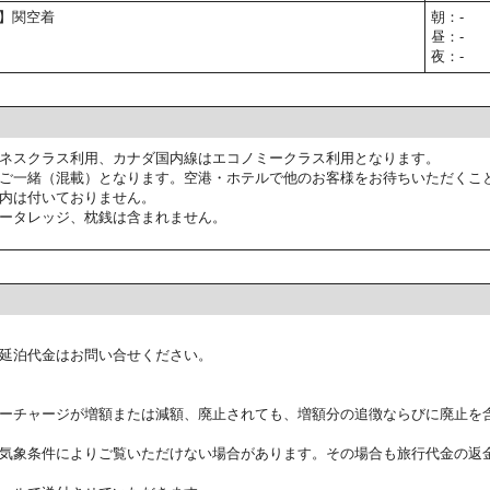
予定】関空着
朝：-
昼：-
夜：-
ネスクラス利用、カナダ国内線はエコノミークラス利用となります。
ご一緒（混載）となります。空港・ホテルで他のお客様をお待ちいただくこ
内は付いておりません。
ータレッジ、枕銭は含まれません。
延泊代金はお問い合せください。
ーチャージが増額または減額、廃止されても、増額分の追徴ならびに廃止を
気象条件によりご覧いただけない場合があります。その場合も旅行代金の返