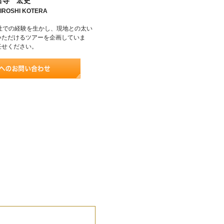
古寺 宏史
IROSHI KOTERA
社での経験を生かし、現地との太い
いただけるツアーを企画していま
任せください。