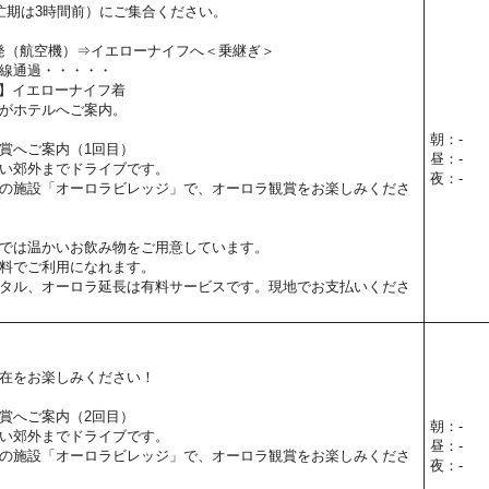
忙期は3時間前）にご集合ください。
関空発（航空機）⇒イエローナイフへ＜乗継ぎ＞
線通過・・・・・
5予定】イエローナイフ着
がホテルへご案内。
朝：-
賞へご案内（1回目）
昼：-
い郊外までドライブです。
夜：-
の施設「オーロラビレッジ」で、オーロラ観賞をお楽しみくださ
では温かいお飲み物をご用意しています。
料でご利用になれます。
タル、オーロラ延長は有料サービスです。現地でお支払いくださ
在をお楽しみください！
賞へご案内（2回目）
朝：-
い郊外までドライブです。
昼：-
の施設「オーロラビレッジ」で、オーロラ観賞をお楽しみくださ
夜：-