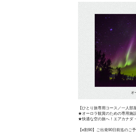
オ
【ひとり旅専用コース／一人部
★オーロラ観賞のための専用施
★快適な空の旅へ！エアカナダ
【e割90】ご出発90日前迄のご予