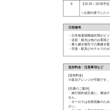
6
【16:20～19:00
☆お疲れ様でした☆
日程備考
・日本発着国際線区間がビジ
・送迎・観光は他のお客様と
・乗り継ぎ都市での乗継ぎ案
・空港・駅及びホテルでのポ
追加料金・注意事項など
[追加料金]
※延泊アレンジが可能です。
[共通のご案内]
・旅行契約成立後に、燃油サ
せん。
・オーロラは自然現象のため
さい。