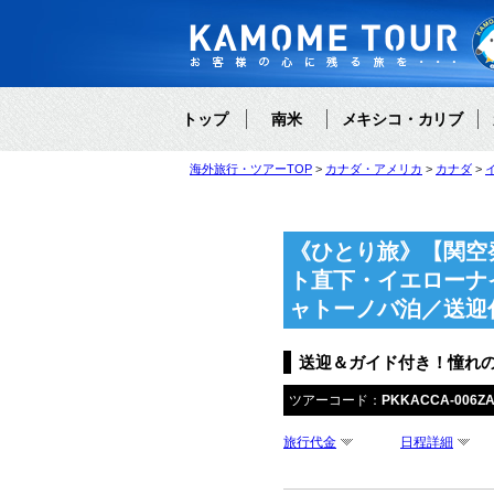
トップ
南米
メキシコ・カリブ
海外旅行・ツアーTOP
カナダ・アメリカ
カナダ
《ひとり旅》【関空
ト直下・イエローナ
ャトーノバ泊／送迎
送迎＆ガイド付き！憧れの
ツアーコード：
PKKACCA-006ZA
旅行代金
日程詳細