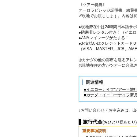
《ツアー特典》
オーロラビレッジ証明書、絵葉
※現地でお渡しします。内容は
●現地滞在中は24時間日本語サ
●防寒着レンタル付き！（イエロ
●ANAマイレージがたまる！
●お支払いはクレジットカードＯ
（VISA、MASTER、JCB、AME
◎カナダの他の都市を巡るアレン
◎現地在住の方がツアーに合流
関連情報
■イエローナイフツアー・旅
■カナダ・イエローナイフ新
↓お問い合わせ・お申込みは、
旅行代金
(おひとり様あたり)
重要事項説明