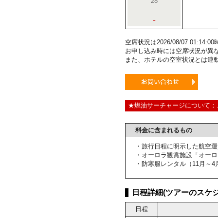
28
-
空席状況は2026/08/07 01:1
お申し込み時には空席状況が異
また、ホテルの空室状況とは連
★燃油サーチャージについて：
料金に含まれるもの
・旅行日程に明示した航空運
・オーロラ観賞施設「オーロ
・防寒服レンタル（11月～4
日程詳細(ツアーのスケジ
日程