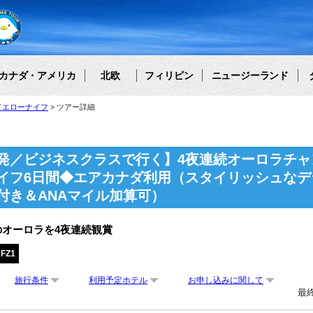
カナダ・アメリカ
北欧
フィリピン
ニュージーランド
イエローナイフ
ツアー詳細
発／ビジネスクラスで行く】4夜連続オーロラチャ
イフ6日間◆エアカナダ利用（スタイリッシュなデ
付き＆ANAマイル加算可）
オーロラを4夜連続観賞
FZ1
旅行条件
利用予定ホテル
お申し込みに関して
最終