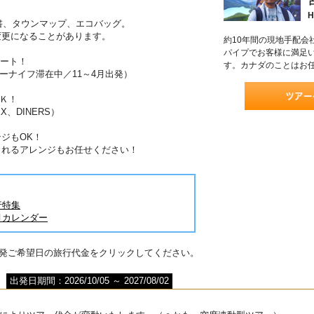
H
書、タウンマップ、エコバッグ。
変更になることがあります。
約10年間の現地手配会
パイプでお客様に満足
ポート！
す。カナダのことはお
ーナイフ滞在中／11～4月出発）
Ｋ！
X、DINERS）
ジもOK！
されるアレンジもお任せください！
行特集
月カレンダー
出発ご希望日の旅行代金をクリックしてください。
出発日期間：2026/10/05 ～ 2027/08/02