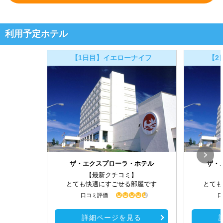
利用予定ホテル
【1日目】イエローナイフ
【2
ザ・エクスプローラ・ホテル
ザ・
【最新クチコミ】
とても快適にすごせる部屋です
とても
口コミ評価
口
詳細ページを見る