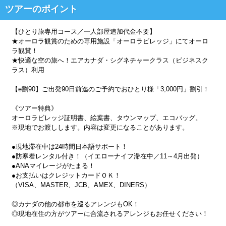
ツアーのポイント
【ひとり旅専用コース／一人部屋追加代金不要】
★オーロラ観賞のための専用施設「オーロラビレッジ」にてオーロ
ラ観賞！
★快適な空の旅へ！エアカナダ・シグネチャークラス（ビジネスク
ラス）利用
【e割90】ご出発90日前迄のご予約でおひとり様「3,000円」割引！
《ツアー特典》
オーロラビレッジ証明書、絵葉書、タウンマップ、エコバッグ。
※現地でお渡しします。内容は変更になることがあります。
●現地滞在中は24時間日本語サポート！
●防寒着レンタル付き！（イエローナイフ滞在中／11～4月出発）
●ANAマイレージがたまる！
●お支払いはクレジットカードＯＫ！
（VISA、MASTER、JCB、AMEX、DINERS）
◎カナダの他の都市を巡るアレンジもOK！
◎現地在住の方がツアーに合流されるアレンジもお任せください！