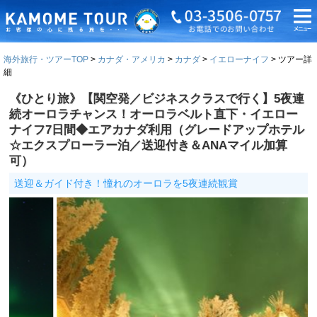
海外旅行・ツアーTOP
カナダ・アメリカ
カナダ
イエローナイフ
ツアー詳
細
《ひとり旅》【関空発／ビジネスクラスで行く】5夜連
続オーロラチャンス！オーロラベルト直下・イエロー
ナイフ7日間◆エアカナダ利用（グレードアップホテル
☆エクスプローラー泊／送迎付き＆ANAマイル加算
可）
送迎＆ガイド付き！憧れのオーロラを5夜連続観賞