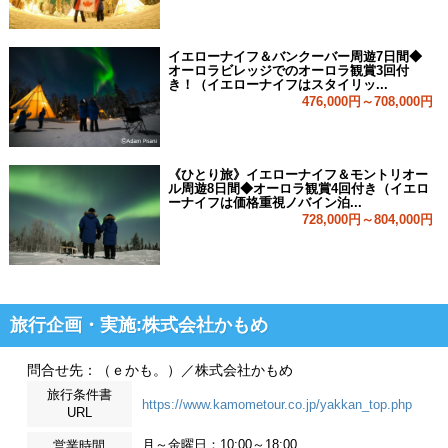
イエローナイフ＆バンクーバー周遊7日間◆
オーロラビレッジでのオーロラ観賞3回付
き！（イエローナイフはスタイリッ...
476,000円～708,000円
《ひとり旅》イエローナイフ＆モントリオー
ル周遊8日間◆オーロラ観賞4回付き（イエロ
ーナイフは価格重視ノバイン泊...
728,000円～804,000円
旅行企画・実施:株式会社かもめ
問合せ先：（ｅかも。）／株式会社かもめ
旅行条件書
https://www.kamometour.co.jp/yakkan_top.php
URL
月～金曜日：10:00～18:00
営業時間