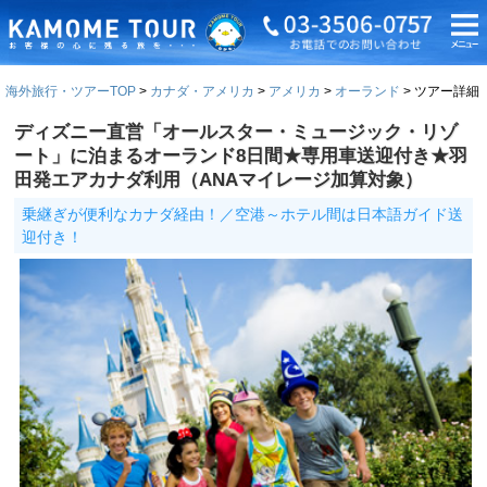
海外旅行・ツアーTOP
カナダ・アメリカ
アメリカ
オーランド
ツアー詳細
ディズニー直営「オールスター・ミュージック・リゾ
ート」に泊まるオーランド8日間★専用車送迎付き★羽
田発エアカナダ利用（ANAマイレージ加算対象）
乗継ぎが便利なカナダ経由！／空港～ホテル間は日本語ガイド送
迎付き！