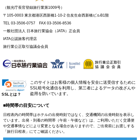
（観光庁長官登録旅行業第1009号）
〒105-0003 東京都港区西新橋1-10-2 住友生命西新橋ビルB1階
TEL 03-3506-0757 FAX 03-3506-8536
一般社団法人 日本旅行業協会（JATA）正会員
IATA公認旅客代理店
旅行業公正取引協議会会員
このサイトはお客様の個人情報を安全に送受信するために
SSL暗号化通信を利用し、第三者によるデータの改ざんや
盗用を防いでいます。
SSLとは？
■時間帯の目安について
日程表内の時間帯はホテルの出発時刻ではなく、交通機関の出発時刻を表示し
ています。出発・到着の時間帯（午前・午後など）は、ご利用いただく交通便
や交通事情などにより変更となる場合がありますので、ご出発前にお渡しする
「旅行日程表」にてご確認ください。