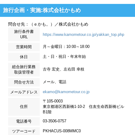
旅行企画・実施:株式会社かもめ
問合せ先：（ｅかも。）／株式会社かもめ
旅行条件書
https://www.kamometour.co.jp/yakkan_top.php
URL
月～金曜日：10:00～18:00
営業時間
土・日・祝日・年末年始
休日
総合旅行業務
古寺 宏史、左右田 幸枝
取扱管理者
メール、電話
問合せ方法
ekamo@kamometour.co.jp
メールアドレス
〒105-0003
住所
東京都港区西新橋1-10-2 住友生命西新橋ビル
B1階
03-3506-0757
電話番号
PKHACUS-008MMC0
ツアーコード