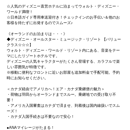
☆人気のディズニー直営ホテルに泊まってウォルト・ディズニー・
ワールド満喫！
☆日本語ガイド専用車送迎付き！チェックインのお手伝い＆他のお
客様を待たずに出発するのでスムーズ♪
《オーランドのお泊まりは・・・》
◆ディズニー・オールスター・ミュージック・リゾート 【バリュー
クラス☆☆☆】
ウォルト・ディズニー・ワールド・リゾート内にある、音楽をテー
マにしたリゾートホテルです。
ディズニーの人気キャラクターがたくさん登場する、カラフルで楽
しい雰囲気が特徴です。
※移動に便利なフロントに近いお部屋も追加料金で手配可能。予約
時にお知らせください。
＜カナダ経由でアメリカへ！エア・カナダ乗継便の魅力＞
・荷物は羽田からオーランドまでスルー。乗継地での受け取り不
要！
・アメリカ入国審査はカナダで済ませ、到着後は国内線扱いでスム
ーズ！
・カナダ入国手続きは不要なので安心！
●ANAマイレージがたまる！