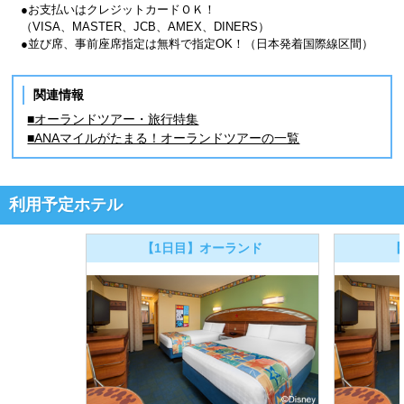
●お支払いはクレジットカードＯＫ！
（VISA、MASTER、JCB、AMEX、DINERS）
●並び席、事前座席指定は無料で指定OK！（日本発着国際線区間）
関連情報
■オーランドツアー・旅行特集
■ANAマイルがたまる！オーランドツアーの一覧
利用予定ホテル
【1日目】オーランド
【