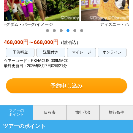
ディズニー・ハリウッド・スタジオ/イメージ
468,000円～668,000円
（燃油込）
子供料金
送迎付き
マイレージ
オンライン
ツアーコード：PKHACUS-009MMC0
最終更新日：2026年8月7日02時21分
予約申し込み
ツアーの
日程表
旅行代金
旅行条件
ポイント
ツアーのポイント