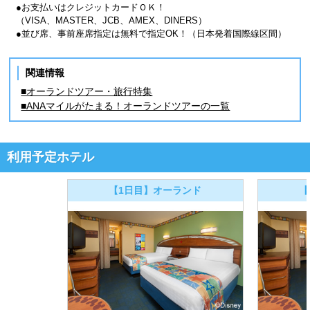
●お支払いはクレジットカードＯＫ！
（VISA、MASTER、JCB、AMEX、DINERS）
●並び席、事前座席指定は無料で指定OK！（日本発着国際線区間）
関連情報
■オーランドツアー・旅行特集
■ANAマイルがたまる！オーランドツアーの一覧
利用予定ホテル
【1日目】オーランド
【