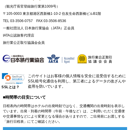
（観光庁長官登録旅行業第1009号）
〒105-0003 東京都港区西新橋1-10-2 住友生命西新橋ビルB1階
TEL 03-3506-0757 FAX 03-3506-8536
一般社団法人 日本旅行業協会（JATA）正会員
IATA公認旅客代理店
旅行業公正取引協議会会員
このサイトはお客様の個人情報を安全に送受信するために
SSL暗号化通信を利用し、第三者によるデータの改ざんや
盗用を防いでいます。
SSLとは？
■時間帯の目安について
日程表内の時間帯はホテルの出発時刻ではなく、交通機関の出発時刻を表示し
ています。出発・到着の時間帯（午前・午後など）は、ご利用いただく交通便
や交通事情などにより変更となる場合がありますので、ご出発前にお渡しする
「旅行日程表」にてご確認ください。