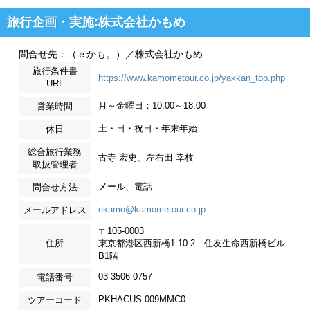
旅行企画・実施:株式会社かもめ
問合せ先：（ｅかも。）／株式会社かもめ
旅行条件書
https://www.kamometour.co.jp/yakkan_top.php
URL
月～金曜日：10:00～18:00
営業時間
土・日・祝日・年末年始
休日
総合旅行業務
古寺 宏史、左右田 幸枝
取扱管理者
メール、電話
問合せ方法
ekamo@kamometour.co.jp
メールアドレス
〒105-0003
住所
東京都港区西新橋1-10-2 住友生命西新橋ビル
B1階
03-3506-0757
電話番号
PKHACUS-009MMC0
ツアーコード