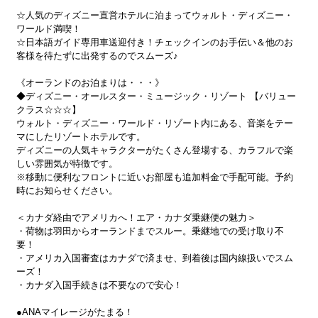
☆人気のディズニー直営ホテルに泊まってウォルト・ディズニー・
ワールド満喫！
☆日本語ガイド専用車送迎付き！チェックインのお手伝い＆他のお
客様を待たずに出発するのでスムーズ♪
《オーランドのお泊まりは・・・》
◆ディズニー・オールスター・ミュージック・リゾート 【バリュー
クラス☆☆☆】
ウォルト・ディズニー・ワールド・リゾート内にある、音楽をテー
マにしたリゾートホテルです。
ディズニーの人気キャラクターがたくさん登場する、カラフルで楽
しい雰囲気が特徴です。
※移動に便利なフロントに近いお部屋も追加料金で手配可能。予約
時にお知らせください。
＜カナダ経由でアメリカへ！エア・カナダ乗継便の魅力＞
・荷物は羽田からオーランドまでスルー。乗継地での受け取り不
要！
・アメリカ入国審査はカナダで済ませ、到着後は国内線扱いでスム
ーズ！
・カナダ入国手続きは不要なので安心！
●ANAマイレージがたまる！