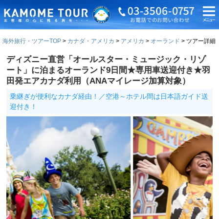
海外旅行・ツアーTOP
カナダ・アメリカ
アメリカ
オーランド
ツアー詳細
ディズニー直営「オールスター・ミュージック・リゾ
ート」に泊まるオーランド9日間★専用車送迎付き★羽
田発エアカナダ利用（ANAマイレージ加算対象）
乗継ぎが便利なカナダ経由！／空港～ホテル間は日本語ガイド送
迎付き！