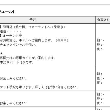
ュール)
予定
食事条件
55予定】羽田発（航空機）⇒オーランドへ＜乗継ぎ＞
通過・・・・・
0予定】オーランド着
がお出迎え、ホテルへご案内します。（専用車）
朝：-
チェックインをお手伝い。
昼：-
夜：-
T★
客様だけの専用ガイドがご案内します。
日本語サポート付きです。
朝：-
お楽しみください。
昼：-
夜：-
ケット手配も承ります。詳しくはお問い合せください。
朝：-
昼：-
お楽しみください！
夜：-