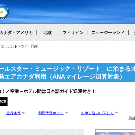
カナダ・アメリカ
北欧
フィリピン
ニュージーランド
オーランド
ツアー詳細
ールスター・ミュージック・リゾート」に泊まるオ
発エアカナダ利用（ANAマイレージ加算対象）
由！／空港～ホテル間は日本語ガイド送迎付き！
MC0
旅行条件
利用予定ホテル
お申し込みに関して
最終