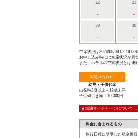
22
23
-
-
29
30
-
-
空席状況は2026/08/08 02:1
お申し込み時には空席状況が異
また、ホテルの空室状況とは連
幼児・子供代金
出発時2歳以上～12歳未満
子供値引き額：10,000円
★燃油サーチャージについて：
料金に含まれるもの
旅行日程に明示した航空運賃