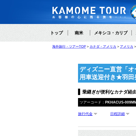
トップ
南米
メキシコ・カリブ
海外旅行・ツアーTOP
カナダ・アメリカ
アメリカ
ディズニー直営「オ
用車送迎付き★羽田
乗継ぎが便利なカナダ経
ツアーコード：
PKHACUS-009M
旅行代金
日程詳細