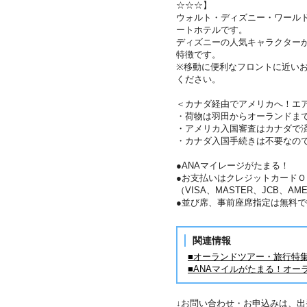
☆☆☆】
ウォルト・ディズニー・ワール
ートホテルです。
ディズニーの人気キャラクター
特徴です。
※移動に便利なフロントに近い
ください。
＜カナダ経由でアメリカへ！エ
・荷物は羽田からオーランドま
・アメリカ入国審査はカナダで
・カナダ入国手続きは不要なの
●ANAマイレージがたまる！
●お支払いはクレジットカードＯ
（VISA、MASTER、JCB、AME
●並び席、事前座席指定は無料で
関連情報
■オーランドツアー・旅行特
■ANAマイルがたまる！オー
↓お問い合わせ・お申込みは、