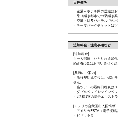
日程備考
・空港～ホテル間の送迎はお
・乗り継ぎ都市での乗継ぎ案
・空港・駅及びホテルでのポ
・テーマパークチケットはツ
追加料金・注意事項など
[追加料金]
※一人部屋、ひとり旅追加代
※延泊代金はお問い合せくだ
[共通のご案内]
・旅行契約成立後に、燃油サ
せん。
・当ツアーの最終日程表はメ
・ダブルベッドやツインベッ
・3名様1室の場合エキスト
[アメリカ合衆国出入国情報]
・アメリカESTA（電子渡
・ビザ：不要