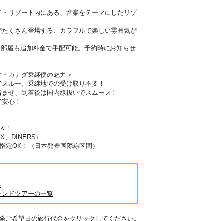
ド・リゾート内にある、音楽をテーマにしたリゾ
がたくさん登場する、カラフルで楽しい雰囲気が
お部屋も追加料金で手配可能。予約時にお知らせ
ア・カナダ乗継便の魅力＞
でスルー。乗継地での受け取り不要！
済ませ、到着後は国内線扱いでスムーズ！
で安心！
Ｋ！
X、DINERS）
指定OK！（日本発着国際線区間）
集
ランドツアーの一覧
出発ご希望日の旅行代金をクリックしてください。