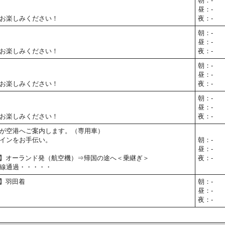
朝：-
昼：-
お楽しみください！
夜：-
朝：-
昼：-
お楽しみください！
夜：-
朝：-
昼：-
お楽しみください！
夜：-
朝：-
昼：-
お楽しみください！
夜：-
が空港へご案内します。（専用車）
インをお手伝い。
朝：-
昼：-
00予定】オーランド発（航空機）⇒帰国の途へ＜乗継ぎ＞
夜：-
線通過・・・・・
予定】羽田着
朝：-
昼：-
夜：-