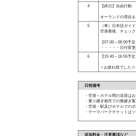
4
【終日】自由行動
オーランドの滞在を
5
（車）日本語ガイド
空港着後、チェック
【07:00～08:
・・・・・日付変更
6
【15:40～16:55
☆お疲れ様でした☆
日程備考
・空港～ホテル間の送迎はお
・乗り継ぎ都市での乗継ぎ案
・空港・駅及びホテルでのポ
・テーマパークチケットはツ
追加料金・注意事項など