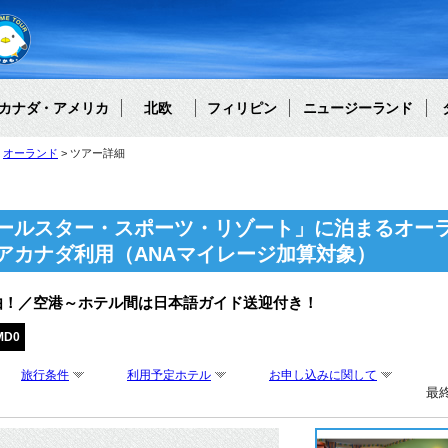
カナダ・アメリカ
北欧
フィリピン
ニュージーランド
オーランド
ツアー詳細
ールスター・スポーツ・リゾート」に泊まるオーラ
アカナダ利用（ANAマイレージ加算対象）
由！／空港～ホテル間は日本語ガイド送迎付き！
MD0
旅行条件
利用予定ホテル
お申し込みに関して
最終