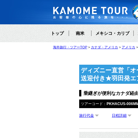
トップ
南米
メキシコ・カリブ
海外旅行・ツアーTOP
カナダ・アメリカ
アメリカ
ディズニー直営「オ
送迎付き★羽田発エ
乗継ぎが便利なカナダ経
ツアーコード：
PKHACUS-006M
旅行代金
日程詳細