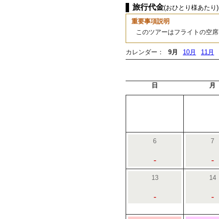
旅行代金
(おひとり様あたり)
重要事項説明
このツアーはフライトの空席
カレンダー：
9月
10月
11月
日
月
6
7
-
-
13
14
-
-