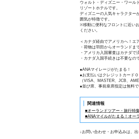
ウォルト・ディズニー・ワール
リゾートホテルです。
ディズニーの人気キャラクター
囲気が特徴です。
※移動に便利なフロントに近い
ください。
＜カナダ経由でアメリカへ！エ
・荷物は羽田からオーランドま
・アメリカ入国審査はカナダで
・カナダ入国手続きは不要なの
●ANAマイレージがたまる！
●お支払いはクレジットカードＯ
（VISA、MASTER、JCB、AME
●並び席、事前座席指定は無料で
関連情報
■オーランドツアー・旅行特
■ANAマイルがたまる！オー
↓お問い合わせ・お申込みは、