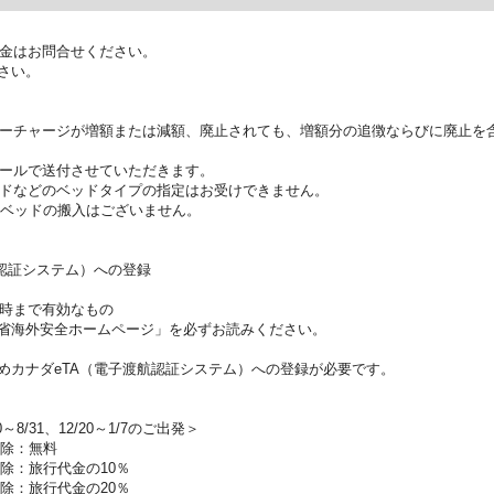
金はお問合せください。
さい。
ーチャージが増額または減額、廃止されても、増額分の追徴ならびに廃止を
ールで送付させていただきます。
ドなどのベッドタイプの指定はお受けできません。
ラベッドの搬入はございません。
航認証システム）への登録
時まで有効なもの
省海外安全ホームページ」を必ずお読みください。
めカナダeTA（電子渡航認証システム）への登録が必要です。
0～8/31、12/20～1/7のご出発＞
解除：無料
除：旅行代金の10％
除：旅行代金の20％