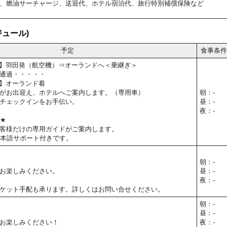
、燃油サーチャージ、送迎代、ホテル宿泊代、旅行特別補償保険など
ュール)
予定
食事条件
55予定】羽田発（航空機）⇒オーランドへ＜乗継ぎ＞
通過・・・・・
0予定】オーランド着
がお出迎え、ホテルへご案内します。（専用車）
朝：-
チェックインをお手伝い。
昼：-
夜：-
T★
客様だけの専用ガイドがご案内します。
日本語サポート付きです。
朝：-
お楽しみください。
昼：-
夜：-
ケット手配も承ります。詳しくはお問い合せください。
朝：-
昼：-
お楽しみください！
夜：-