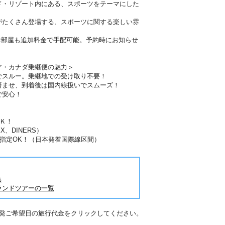
ド・リゾート内にある、スポーツをテーマにした
がたくさん登場する、スポーツに関する楽しい雰
お部屋も追加料金で手配可能。予約時にお知らせ
ア・カナダ乗継便の魅力＞
でスルー。乗継地での受け取り不要！
済ませ、到着後は国内線扱いでスムーズ！
で安心！
Ｋ！
X、DINERS）
指定OK！（日本発着国際線区間）
集
ランドツアーの一覧
出発ご希望日の旅行代金をクリックしてください。