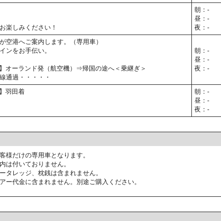
朝：-
昼：-
お楽しみください！
夜：-
が空港へご案内します。（専用車）
インをお手伝い。
朝：-
昼：-
00予定】オーランド発（航空機）⇒帰国の途へ＜乗継ぎ＞
夜：-
線通過・・・・・
予定】羽田着
朝：-
昼：-
夜：-
客様だけの専用車となります。
内は付いておりません。
ータレッジ、枕銭は含まれません。
アー代金に含まれません。別途ご購入ください。