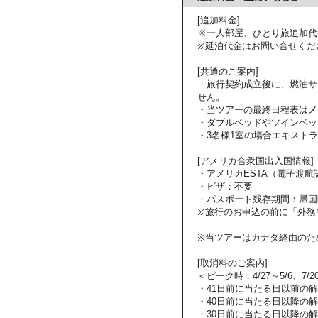
[追加料金]
※一人部屋、ひとり旅追加代
※延泊代金はお問い合せくだ
[共通のご案内]
・旅行契約成立後に、燃油サ
せん。
・当ツアーの最終日程表はメ
・ダブルベッドやツインベッ
・3名様1室の場合エキスト
[アメリカ合衆国出入国情報]
・アメリカESTA（電子渡
・ビザ：不要
・パスポート残存期間：帰国
※旅行のお申込の前に「外務
※当ツアーはカナダ経由のた
[取消料のご案内]
＜ピーク時：4/27～5/6、7/2
・41日前に当たる日以前の
・40日前に当たる日以降の解
・30日前に当たる日以降の解