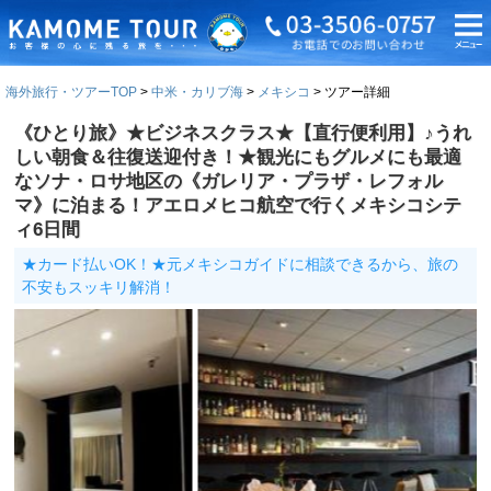
海外旅行・ツアーTOP
中米・カリブ海
メキシコ
ツアー詳細
《ひとり旅》★ビジネスクラス★【直行便利用】♪うれ
しい朝食＆往復送迎付き！★観光にもグルメにも最適
なソナ・ロサ地区の《ガレリア・プラザ・レフォル
マ》に泊まる！アエロメヒコ航空で行くメキシコシテ
ィ6日間
★カード払いOK！★元メキシコガイドに相談できるから、旅の
不安もスッキリ解消！