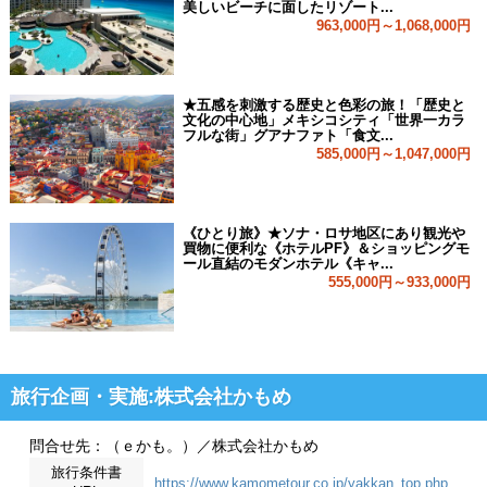
美しいビーチに面したリゾート...
963,000円～1,068,000円
★五感を刺激する歴史と色彩の旅！「歴史と
文化の中心地」メキシコシティ「世界一カラ
フルな街」グアナファト「食文...
585,000円～1,047,000円
《ひとり旅》★ソナ・ロサ地区にあり観光や
買物に便利な《ホテルPF》＆ショッピングモ
ール直結のモダンホテル《キャ...
555,000円～933,000円
旅行企画・実施:株式会社かもめ
問合せ先：（ｅかも。）／株式会社かもめ
旅行条件書
https://www.kamometour.co.jp/yakkan_top.php