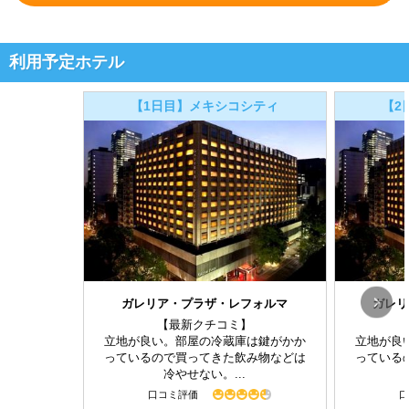
利用予定ホテル
【1日目】メキシコシティ
【2
ガレリア・プラザ・レフォルマ
ガレリ
【最新クチコミ】
立地が良い。部屋の冷蔵庫は鍵がかか
立地が良
っているので買ってきた飲み物などは
っている
冷やせない。...
口コミ評価
口