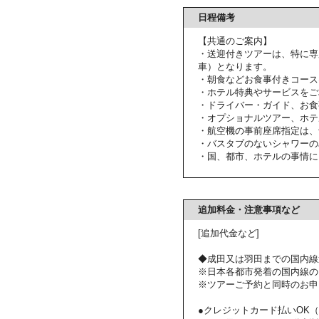
日程備考
【共通のご案内】
・送迎付きツアーは、特に専
車）となります。
・朝食などお食事付きコース
・ホテル特典やサービスをご
・ドライバー・ガイド、お食
・オプショナルツアー、ホテ
・航空機の事前座席指定は、
・バスタブのないシャワーの
・国、都市、ホテルの事情に
追加料金・注意事項など
[追加代金など]
◆成田又は羽田までの国内線
※日本各都市発着の国内線の
※ツアーご予約と同時のお申
●クレジットカード払いOK（VI