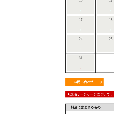
10
11
-
-
17
18
-
-
24
25
-
-
31
-
★燃油サーチャージについて：
料金に含まれるもの