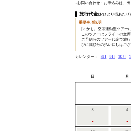
↓お問い合わせ・お申込みは、
旅行代金
(おひとり様あたり)
重要事項説明
[ｅかも。空席連動型ツアーに
このツアーはフライトの空席
ご予約時のツアー代金で旅行
びに減額分の払い戻しはござ
カレンダー：
8月
9月
10月
日
月
3
4
-
-