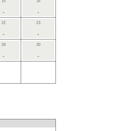
15
16
-
-
22
23
-
-
29
30
-
-