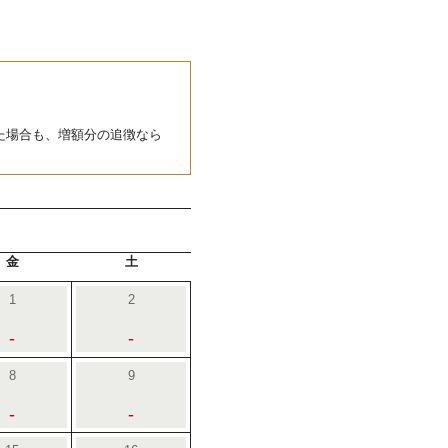
た場合も、増額分の追徴なら
金
土
1
2
-
-
8
9
-
-