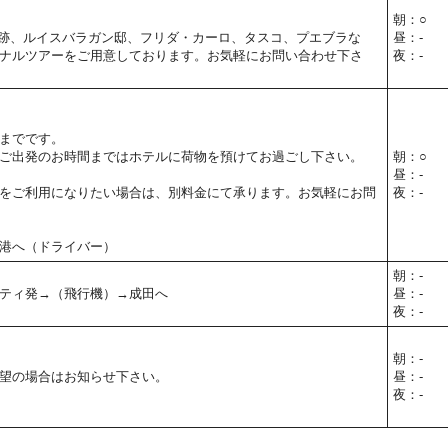
朝：○
跡、ルイスバラガン邸、フリダ・カーロ、タスコ、プエブラな
昼：-
ナルツアーをご用意しております。お気軽にお問い合わせ下さ
夜：-
までです。
ご出発のお時間まではホテルに荷物を預けてお過ごし下さい。
朝：○
昼：-
をご利用になりたい場合は、別料金にて承ります。お気軽にお問
夜：-
港へ（ドライバー）
朝：-
ティ発→（飛行機）→成田へ
昼：-
夜：-
朝：-
望の場合はお知らせ下さい。
昼：-
夜：-