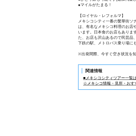
●マイルがたまる！
【ロイヤル・レフォルマ】
メキシコシティ一番の繁華街ソ
は、有名なメキシコ料理のお店
います。日本食のお店もありま
た、お店も沢山あるので民芸品
下鉄の駅、メトロバス乗り場に
※出発間際、今すぐ空き状況を
関連情報
■メキシコシティツアー一覧
☆メキシコ情報・見所・おす