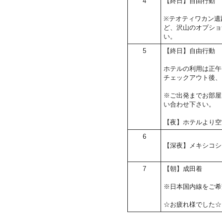
4
【終日】自由行動
※テオティワカン遺
ど、沢山のオプショ
い。
5
【終日】自由行動
ホテルの利用は正午
チェックアウト後、
※ご出発までお部屋
い合わせ下さい。
【夜】ホテルより空
6
【深夜】メキシコシ
7
【朝】成田着
※日本国内線をご希
☆お疲れ様でした☆