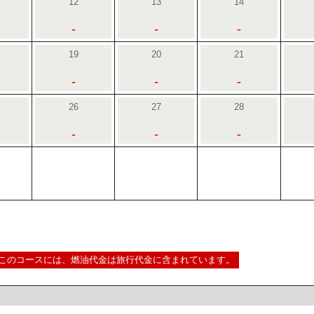
12
13
14
-
-
-
19
20
21
-
-
-
26
27
28
-
-
-
このコースには、燃油代金は旅行代金に含まれています。