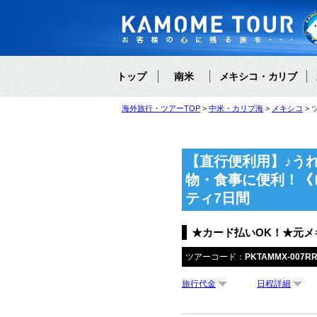
トップ
南米
メキシコ・カリブ
海外旅行・ツアーTOP
中米・カリブ海
メキシコ
【直行便利用】♪う
物・食事に便利！《
ティ7日間
★カード払いOK！★元
ツアーコード：
PKTAMMX-007R
旅行代金
日程詳細