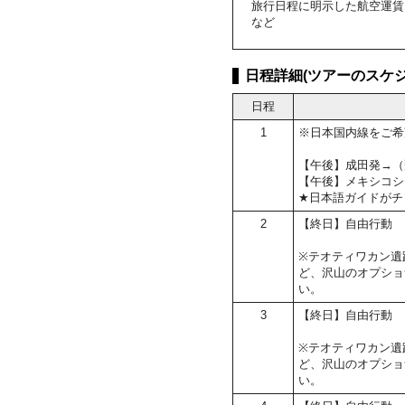
旅行日程に明示した航空運賃
など
日程詳細(ツアーのスケジ
日程
1
※日本国内線をご希
【午後】成田発→（
【午後】メキシコシ
★日本語ガイドがチ
2
【終日】自由行動
※テオティワカン遺
ど、沢山のオプショ
い。
3
【終日】自由行動
※テオティワカン遺
ど、沢山のオプショ
い。