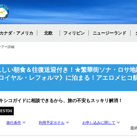
カナダ・アメリカ
北欧
フィリピン
ニュージーランド
ツアー詳細
れしい朝食＆往復送迎付き！★繁華街ソナ・ロサ地
ロイヤル・レフォルマ》に泊まる！アエロメヒコ
メキシコガイドに相談できるから、旅の不安もスッキリ解消！
RESTD0
旅行条件
利用予定ホテル
お申し込みに関して
最終