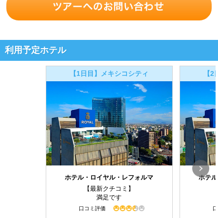
利用予定ホテル
【1日目】メキシコシティ
【2
ホテル・ロイヤル・レフォルマ
ホテル
【最新クチコミ】
満足です
口コミ評価
口