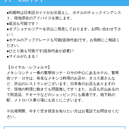
●到着時は日本語ガイドがお出迎えし、ホテルのチェックインアシス
ト、現地滞在のアドバイスを致します。
●延泊も可能です！
●オプショナルツアーを沢山ご用意しております。お問い合わせ下さ
い！
●ホテルのアップグレードも可能(追加代金)です。お気軽にご相談く
ださい。
●ひとり旅も可能です(追加代金が必要)！
●マイルがたまる！
【ロイヤル・レフォルマ】
メキシコシティ一番の繁華街ソナ・ロサの中心にあるホテル。繁華
街ソナ・ロサは、有名なメキシコ料理のお店や、タコス屋さんな
ど、沢山のレストランがございます。日本食のお店もありますの
で、現地の料理に飽きても問題無しです！また、お店も沢山あるの
で民芸品、テキーラなどのショッピングにも最適です。地下鉄の
駅、メトロバス乗り場にも近くにございます。
※出発間際、今すぐ空き状況を知りたい方はお電話でお問合せくだ
さい。