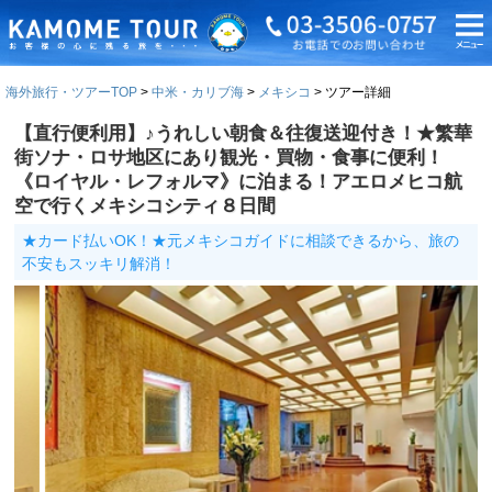
海外旅行・ツアーTOP
中米・カリブ海
メキシコ
ツアー詳細
【直行便利用】♪うれしい朝食＆往復送迎付き！★繁華
街ソナ・ロサ地区にあり観光・買物・食事に便利！
《ロイヤル・レフォルマ》に泊まる！アエロメヒコ航
空で行くメキシコシティ８日間
★カード払いOK！★元メキシコガイドに相談できるから、旅の
不安もスッキリ解消！