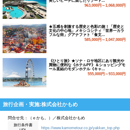
美しいビーチに面したリゾート...
963,000円～1,068,000円
★五感を刺激する歴史と色彩の旅！「歴史と
文化の中心地」メキシコシティ「世界一カラ
フルな街」グアナファト「食文...
585,000円～1,047,000円
《ひとり旅》★ソナ・ロサ地区にあり観光や
買物に便利な《ホテルPF》＆ショッピングモ
ール直結のモダンホテル《キャ...
555,000円～933,000円
旅行企画・実施:株式会社かもめ
問合せ先：（ｅかも。）／株式会社かもめ
旅行条件書
https://www.kamometour.co.jp/yakkan_top.php