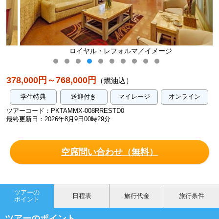
ロイヤル・レフォルマ／イメージ
378,000円～768,000円
（燃油込）
学生特典
送迎付き
マイレージ
オンライン
ツアーコード：PKTAMMX-008RRESTD0
最終更新日：2026年8月9日00時29分
空席問い合わせ（無料）
ツアーの
日程表
旅行代金
旅行条件
ポイント
ツアーのポイント