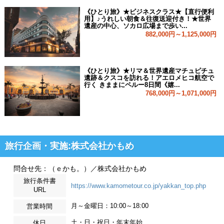
《ひとり旅》★ビジネスクラス★【直行便利
用】♪うれしい朝食＆往復送迎付き！★世界
遺産の中心、ソカロ広場まで歩い...
882,000円～1,125,000円
《ひとり旅》★リマ＆世界遺産マチュピチュ
遺跡＆クスコを訪れる！アエロメヒコ航空で
行く きままにペルー8日間《嬉...
768,000円～1,071,000円
旅行企画・実施:株式会社かもめ
問合せ先：（ｅかも。）／株式会社かもめ
旅行条件書
https://www.kamometour.co.jp/yakkan_top.php
URL
月～金曜日：10:00～18:00
営業時間
土・日・祝日・年末年始
休日