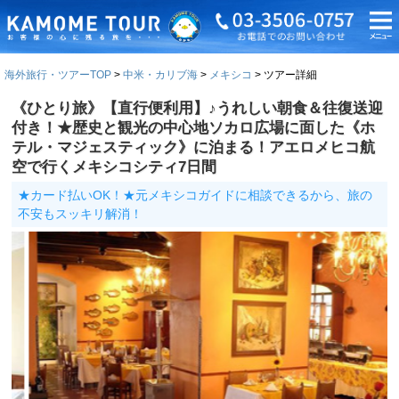
海外旅行・ツアーTOP
中米・カリブ海
メキシコ
ツアー詳細
《ひとり旅》【直行便利用】♪うれしい朝食＆往復送迎
付き！★歴史と観光の中心地ソカロ広場に面した《ホ
テル・マジェスティック》に泊まる！アエロメヒコ航
空で行くメキシコシティ7日間
★カード払いOK！★元メキシコガイドに相談できるから、旅の
不安もスッキリ解消！