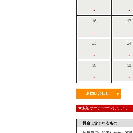
-
-
16
17
-
-
23
24
-
-
30
31
-
-
★燃油サーチャージについて：
料金に含まれるもの
旅行日程に明示した航空運賃