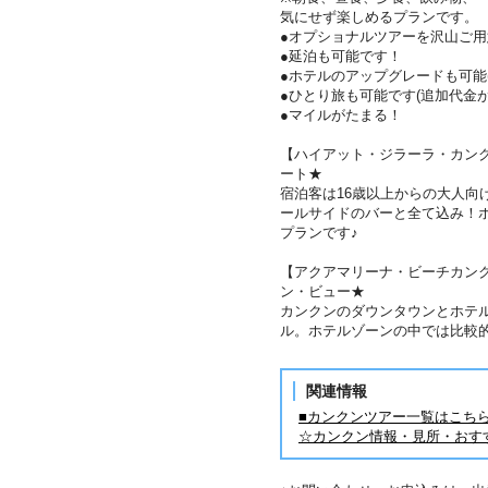
気にせず楽しめるプランです。
●オプショナルツアーを沢山ご
●延泊も可能です！
●ホテルのアップグレードも可能
●ひとり旅も可能です(追加代金が
●マイルがたまる！
【ハイアット・ジラーラ・カン
ート★
宿泊客は16歳以上からの大人向
ールサイドのバーと全て込み！
プランです♪
【アクアマリーナ・ビーチカン
ン・ビュー★
カンクンのダウンタウンとホテ
ル。ホテルゾーンの中では比較
関連情報
■カンクンツアー一覧はこち
☆カンクン情報・見所・おす