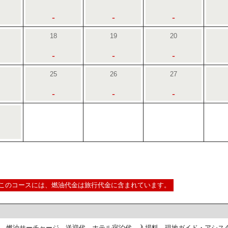
-
-
-
18
19
20
-
-
-
25
26
27
-
-
-
このコースには、燃油代金は旅行代金に含まれています。
、燃油サーチャージ、送迎代、ホテル宿泊代、入場料、現地ガイド・アシス