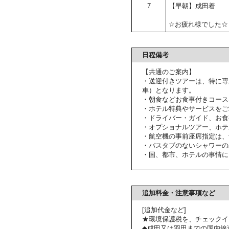
7
【早朝】成田着
☆お疲れ様でした☆
日程備考
【共通のご案内】
・送迎付きツアーは、特に専
車）となります。
・朝食などお食事付きコース
・ホテル特典やサービスをご
・ドライバー・ガイド、お食
・オプショナルツアー、ホテ
・航空機の事前座席指定は、
・バスタブのないシャワーの
・国、都市、ホテルの事情に
追加料金・注意事項など
[追加代金など]
★環境保護税を、チェックイ
◆成田又は羽田までの国内線