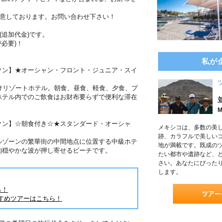
用意しております。お問い合わせ下さい！
(追加代金)です。
必要)！
私が
クン】★オーシャン・フロント・ジュニア・スイ
けリゾートホテル。朝食、昼食、軽食、夕食、プ
ホテル内でのご飲食はお財布要らずで便利な滞在
M
クン】☆朝食付き☆★スタンダード・オーシャ
メキシコは、多数の美
跡、カラフルで美しい
ルゾーンの繁華街の中間地点に位置する中級ホテ
地が満載です。既成の
的穏やかな波が押し寄せるビーチです。
たい都市や遺跡など、
さい。あなたにぴった
します。
ら！
すめツアーはこちら！