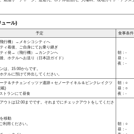
ュール)
予定
食事条件
飛行機）→メキシコシティへ
ティ着後、ご自身にてお乗り継ぎ
ティ発→（飛行機）→カンクンへ
朝：-
後、ホテルへお送り（日本語ガイド）
昼：-
夜：-
は、15:00からです。
ホテルに預けて外出してください。
ーテ＆チチェンイッツァ遺跡＋セノーテイキル＆ピンクレイクツ
朝：○
載)
昼：○
ストランにて昼食
夜：-
アウトは12:00までです。それまでにチェックアウトをしてくださ
を移動
ご利用ください。
朝：○
昼：-