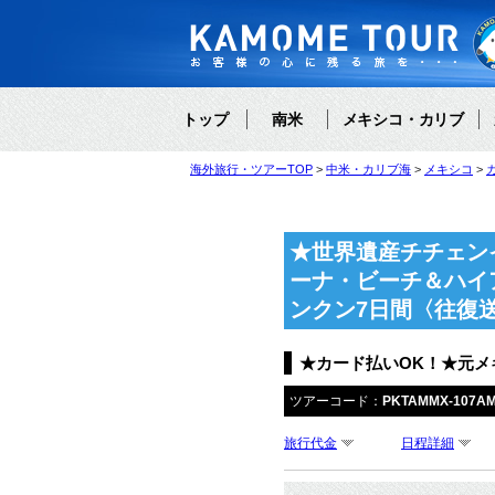
トップ
南米
メキシコ・カリブ
海外旅行・ツアーTOP
中米・カリブ海
メキシコ
★世界遺産チチェン
ーナ・ビーチ＆ハイ
ンクン7日間〈往復
★カード払いOK！★元
ツアーコード：
PKTAMMX-107A
旅行代金
日程詳細