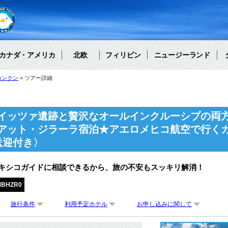
カナダ・アメリカ
北欧
フィリピン
ニュージーランド
カンクン
ツアー詳細
イッツァ遺跡と贅沢なオールインクルーシブの両
アット・ジラーラ宿泊★アエロメヒコ航空で行く
送迎付き〉
メキシコガイドに相談できるから、旅の不安もスッキリ解消！
MBHZR0
旅行条件
利用予定ホテル
お申し込みに関して