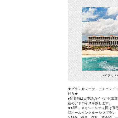
ハイアット
★グランセノーテ、チチェンイ
付き★
●到着時は日本語ガイドがお出
在のアドバイスを致します。
★成田～メキシコシティ間は直
◎オールインクルーシブプラン
※朝食、昼食、夕食、飲み物、