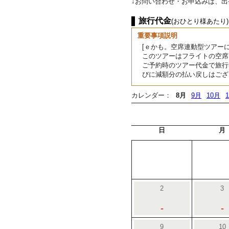
↓お問い合わせ・お申込みは、
旅行代金
(おひとり様あたり)
重要事項説明
[ｅかも。空席連動型ツアーに
このツアーはフライトの空席
ご予約時のツアー代金で旅行
びに減額分の払い戻しはござ
カレンダー：
8月
9月
10月
日
月
2
3
-
-
9
10