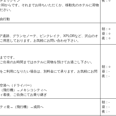
チェックイン
夜：○
5:00からです。それまでお待ちいただくか、移動先のホテルに荷物
ださい。
由行動
朝：○
昼：○
ア遺跡、グランセノーテ、ピンクレイク、XPLORなど、沢山のオ
夜：○
ご用意しております。お気軽にお問い合わせ下さい。
までです。
ご出発のお時間まではホテルに荷物を預けてお過ごし下さい。
朝：○
をご利用になりたい場合は、別料金にて承ります。お気軽にお問
昼：-
夜：-
空港へ（ドライバー）
（飛行機）→メキシコシティへ
ィ着後、ご自身にてお乗り継ぎ
朝：-
ティ発→（飛行機）→成田へ
昼：-
夜：-