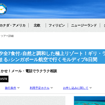
カナダ・アメリカ
北欧
フィリピン
ニュージーランド
ツアー詳細
夕全7食付♪自然と調和した極上リゾート！ギリ・
まる♪シンガポール航空で行くモルディブ6日間
まかせ！メール・電話でラクラク相談
LVST0
旅行条件
利用予定ホテル
お申し込みに関して