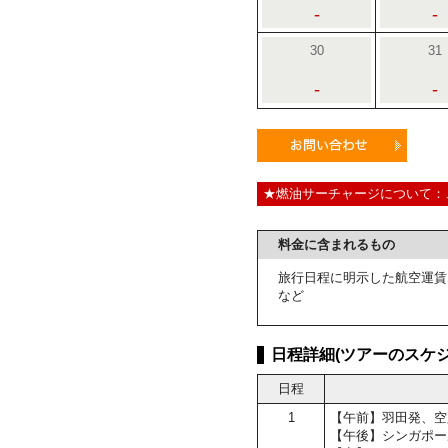
-
-
30
31
-
-
★燃油サーチャージについて：
料金に含まれるもの
旅行日程に明示した航空運賃
など
日程詳細(ツアーのスケジ
日程
1
【午前】羽田発、空
【午後】シンガポー