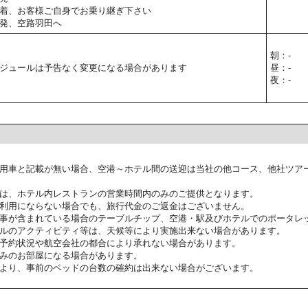
着、お客様ご自身でお乗り継ぎ下さい
発、空路羽田へ
朝：-
ジュールは予告なく変更になる場合があります
昼：-
夜：-
用車と記載が無い場合、空港～ホテル間の送迎は当社の他コース、他社ツア
は、ホテル内レストランの営業時間内のみのご提供となります。
利用にならない場合でも、旅行代金のご返金はございません。
事が含まれている場合のテーブルチップ、空港・駅及びホテルでのポータレ
ルのアクティビティ等は、天候等により実施出来ない場合があります。
予約状況や航空会社の都合により承れない場合があります。
みのお部屋になる場合があります。
より、事前のベッドの台数の確約は出来ない場合がございます。