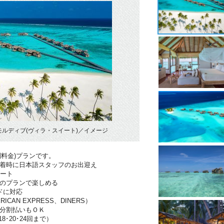
ルディブ(ヴィラ・スイート)／イメージ
別料金)プランです。
到着時に日本語スタッフのお出迎え
ポート
分のプランで楽しめる
ドに対応
RICAN EXPRESS、DINERS）
は分割払いもＯＫ
･18･20･24回まで）