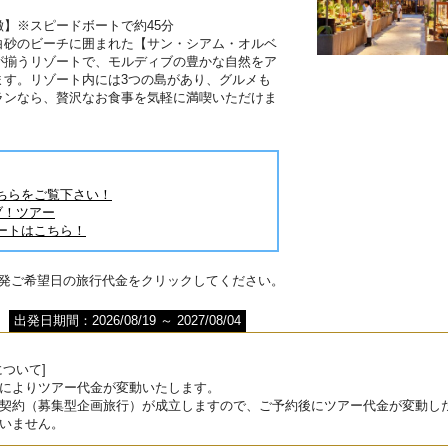
】※スピードボートで約45分
白砂のビーチに囲まれた【サン・シアム・オルベ
が揃うリゾートで、モルディブの豊かな自然をア
ます。リゾート内には3つの島があり、グルメも
ランなら、贅沢なお食事を気軽に満喫いただけま
ちらをご覧下さい！
ブ！ツアー
ートはこちら！
出発ご希望日の旅行代金をクリックしてください。
出発日期間：2026/08/19 ～ 2027/08/04
ついて]
によりツアー代金が変動いたします。
契約（募集型企画旅行）が成立しますので、ご予約後にツアー代金が変動し
いません。