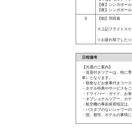
【夜】シンガポール
【夜】シンガポール
6
【朝】羽田着
※上記フライトスケ
☆お疲れ様でした☆
日程備考
【共通のご案内】
・送迎付きツアーは、特に専
車）となります。
・朝食などお食事付きコース
・ホテル特典やサービスをご
・ドライバー・ガイド、お食
・オプショナルツアー、ホテ
・航空機の事前座席指定は、
・バスタブのないシャワーの
・国、都市、ホテルの事情に