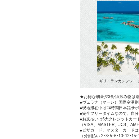
ギリ・ランカンフシ・モ
★お得な朝昼夕3食付(飲み物は
●ヴェラナ（マーレ）国際空港
●現地滞在中は24時間日本語サ
●完全フリータイムなので、自
●お支払いは5大クレジットカー
（VISA、MASTER、JCB、AME
●ビザカード、マスターカード
（分割払い 2･3･5･6･10･12･15