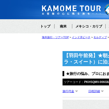
トップ
南米
メキシコ・カリブ
海外旅行・ツアーTOP
インド洋ビーチ
モルディブ
【羽田午前発】★朝
ラ・スイート）に泊
★旅行の悩み、プロにお
ツアーコード：
PKHSQMV-006GI
旅行代金
日程詳細