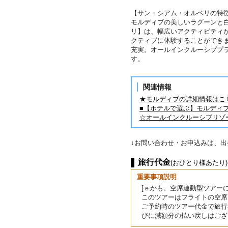
【サン・シアム・オルベリの特徴
モルディブの美しいラグーンと
リ】は、幅広いアクティビティ
クティブに体験することができ
充実。オールインクルーシブプ
す。
関連情報
★モルディブの詳細情報はこ
■【ホテルで選ぶ】モルディ
☆オールインクルーシブリゾ
↓お問い合わせ・お申込みは、
旅行代金
(おひとり様あたり)
重要事項説明
[ｅかも。空席連動型ツアーに
このツアーはフライトの空席
ご予約時のツアー代金で旅行
びに減額分の払い戻しはござ