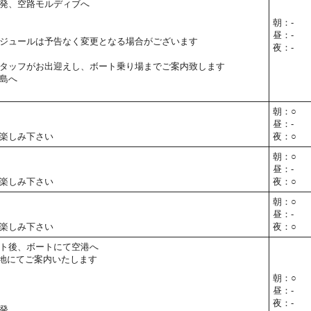
発、空路モルディブへ
朝：-
昼：-
ジュールは予告なく変更となる場合がございます
夜：-
タッフがお出迎えし、ボート乗り場までご案内致します
島へ
朝：○
昼：-
楽しみ下さい
夜：○
朝：○
昼：-
楽しみ下さい
夜：○
朝：○
昼：-
楽しみ下さい
夜：○
ト後、ボートにて空港へ
地にてご案内いたします
朝：○
昼：-
夜：-
発