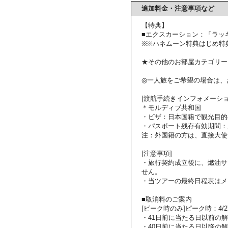
追加料金・注意事項など
【特典】
■エクスカーション：「ラッ
※※ハネムーン特典はじめ特
★その他のお部屋カテゴリー
◎一人旅をご希望の場合は、
[渡航手続きインフォメーショ
＊モルディブ共和国
・ビザ：日本国籍で観光目的
・パスポート残存有効期間：
注：外国籍の方は、直接大使
[注意事項]
・旅行契約成立後に、燃油サ
せん。
・当ツアーの最終日程表はメ
■取消料のご案内
[ピーク時のみ]ピーク時：4/27～
・41日前に当たる日以前の
・40日前に当たる日以降の解