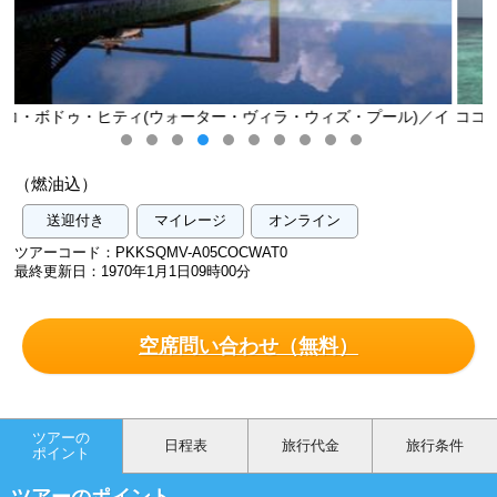
ウィズ・プール)／イ
ココ・ボドゥ・ヒティ(ウォーター・ヴィラ・ウィ
メージ
（燃油込）
送迎付き
マイレージ
オンライン
ツアーコード：PKKSQMV-A05COCWAT0
最終更新日：1970年1月1日09時00分
空席問い合わせ（無料）
ツアーの
日程表
旅行代金
旅行条件
ポイント
ツアーのポイント