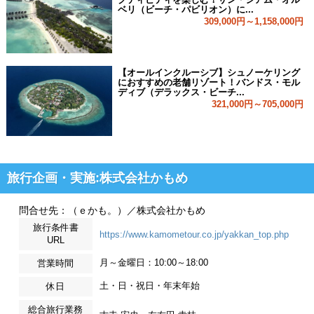
ベリ（ビーチ・パビリオン）に...
309,000円～1,158,000円
【オールインクルーシブ】シュノーケリング
におすすめの老舗リゾート！バンドス・モル
ディブ（デラックス・ビーチ...
321,000円～705,000円
旅行企画・実施:株式会社かもめ
問合せ先：（ｅかも。）／株式会社かもめ
旅行条件書
https://www.kamometour.co.jp/yakkan_top.php
URL
月～金曜日：10:00～18:00
営業時間
土・日・祝日・年末年始
休日
総合旅行業務