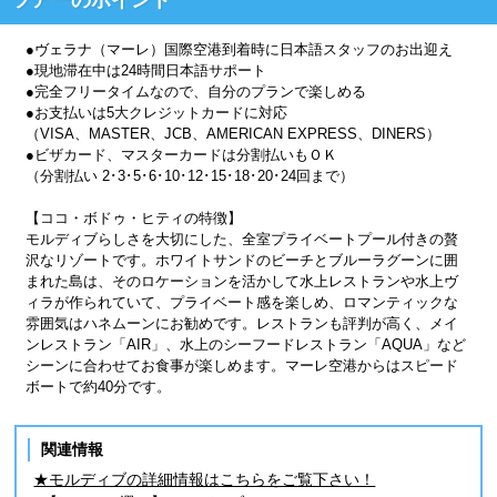
●ヴェラナ（マーレ）国際空港到着時に日本語スタッフのお出迎え
●現地滞在中は24時間日本語サポート
●完全フリータイムなので、自分のプランで楽しめる
●お支払いは5大クレジットカードに対応
（VISA、MASTER、JCB、AMERICAN EXPRESS、DINERS）
●ビザカード、マスターカードは分割払いもＯＫ
（分割払い 2･3･5･6･10･12･15･18･20･24回まで）
【ココ・ボドゥ・ヒティの特徴】
モルディブらしさを大切にした、全室プライベートプール付きの贅
沢なリゾートです。ホワイトサンドのビーチとブルーラグーンに囲
まれた島は、そのロケーションを活かして水上レストランや水上ヴ
ィラが作られていて、プライベート感を楽しめ、ロマンティックな
雰囲気はハネムーンにお勧めです。レストランも評判が高く、メイ
ンレストラン「AIR」、水上のシーフードレストラン「AQUA」など
シーンに合わせてお食事が楽しめます。マーレ空港からはスピード
ボートで約40分です。
関連情報
★モルディブの詳細情報はこちらをご覧下さい！