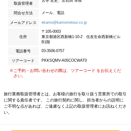
古寺 宏史、左右田 幸枝
取扱管理者
メール、電話
問合せ方法
ekamo@kamometour.co.jp
メールアドレス
〒105-0003
住所
東京都港区西新橋1-10-2 住友生命西新橋ビル
B1階
03-3506-0757
電話番号
PKKSQMV-A05COCWAT0
ツアーコード
※ご予約・お問い合わせの際は、ツアーコード をお伝えくだ
さい。
旅行業務取扱管理者とは、お客様の旅行を取り扱う営業所での取引
に関する責任者です。 この旅行契約に関し、担当者からの説明に
ご不明な点があれば、ご遠慮なく上記の取扱管理者にお訊ねくださ
い。