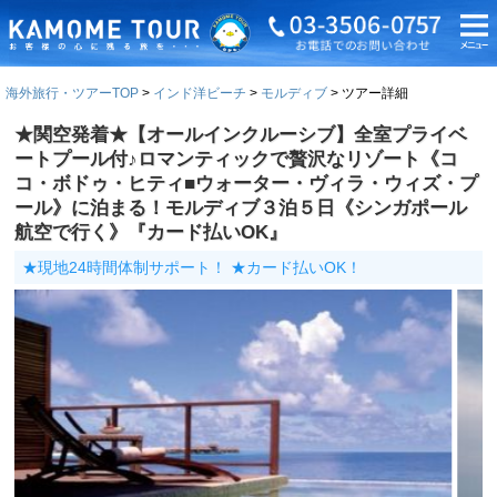
海外旅行・ツアーTOP
インド洋ビーチ
モルディブ
ツアー詳細
★関空発着★【オールインクルーシブ】全室プライベ
ートプール付♪ロマンティックで贅沢なリゾート《コ
コ・ボドゥ・ヒティ■ウォーター・ヴィラ・ウィズ・プ
ール》に泊まる！モルディブ３泊５日《シンガポール
航空で行く》『カード払いOK』
★現地24時間体制サポート！ ★カード払いOK！