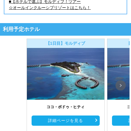
■【ホテルで選ぶ】モルディブ！ツアー
☆オールインクルーシブリゾートはこちら！
利用予定ホテル
【1日目】モルディブ
【
ココ・ボドゥ・ヒティ
コ
詳細ページを見る