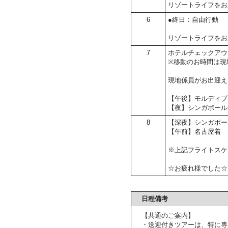
リゾートライフをお
6
●終日：自由行動
リゾートライフをお
7
ホテルチェックアウ
※移動のお時間は現
現地係員がお出迎え
【午後】モルディブ
【夜】シンガポール
8
【深夜】シンガポー
【午前】名古屋着
※上記フライトスケ
☆お疲れ様でした☆
日程備考
【共通のご案内】
・送迎付きツアーは、特に専