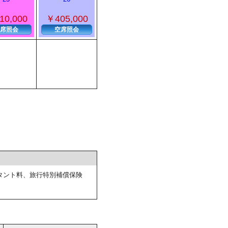
10,000
￥405,000
席照会
空席照会
タント料、旅行特別補償保険