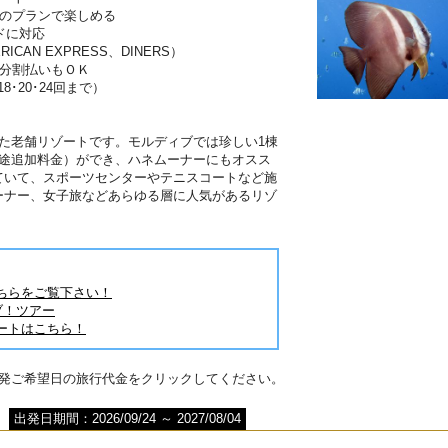
分のプランで楽しめる
ドに対応
RICAN EXPRESS、DINERS）
は分割払いもＯＫ
･18･20･24回まで）
】
た老舗リゾートです。モルディブでは珍しい1棟
別途追加料金）ができ、ハネムーナーにもオスス
ていて、スポーツセンターやテニスコートなど施
ーナー、女子旅などあらゆる層に人気があるリゾ
ちらをご覧下さい！
ブ！ツアー
ートはこちら！
出発ご希望日の旅行代金をクリックしてください。
出発日期間：2026/09/24 ～ 2027/08/04