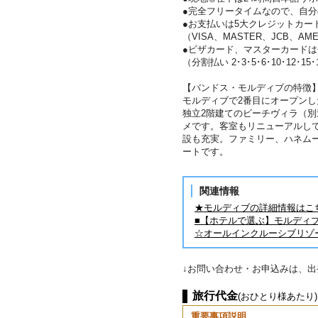
●完全フリータイムなので、自
●お支払いは5大クレジットカー
（VISA、MASTER、JCB、AME
●ビザカード、マスターカード
（分割払い 2･3･5･6･10･12･15
【バンドス・モルディブの特徴
モルディブで2番目にオープンし
独立2階建てのビーチヴィラ（
メです。客室もリニューアルし
設も充実。ファミリー、ハネム
ートです。
関連情報
★モルディブの詳細情報はこ
■【ホテルで選ぶ】モルディ
☆オールインクルーシブリゾ
↓お問い合わせ・お申込みは、
旅行代金
(おひとり様あたり)
重要事項説明