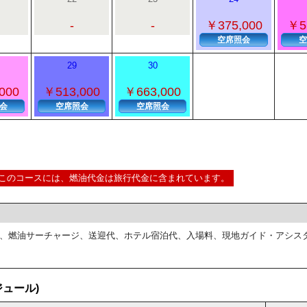
-
-
￥375,000
￥5
空席照会
空
29
30
000
￥513,000
￥663,000
会
空席照会
空席照会
このコースには、燃油代金は旅行代金に含まれています。
、燃油サーチャージ、送迎代、ホテル宿泊代、入場料、現地ガイド・アシス
ュール)