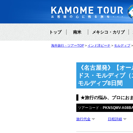
トップ
南米
メキシコ・カリブ
海外旅行・ツアーTOP
インド洋ビーチ
モルディブ
《名古屋発》【オー
ドス・モルディブ（
モルディブ8日間
★旅行の悩み、プロにお
ツアーコード：
PKNSQMV-A08B
旅行代金
日程詳細