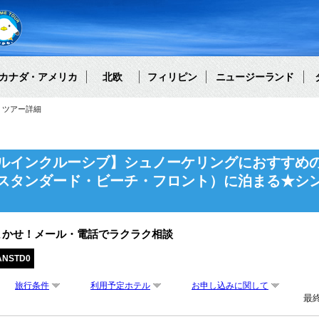
カナダ・アメリカ
北欧
フィリピン
ニュージーランド
ツアー詳細
ルインクルーシブ】シュノーケリングにおすすめ
スタンダード・ビーチ・フロント）に泊まる★シ
まかせ！メール・電話でラクラク相談
ANSTD0
旅行条件
利用予定ホテル
お申し込みに関して
最終