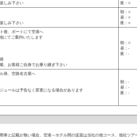
楽しみ下さい
夜：○
朝：○
昼：○
楽しみ下さい
夜：○
ト後、ボートにて空港へ
地にてご案内いたします
朝：○
昼：-
夜：-
発
着、お客様ご自身でお乗り継ぎ下さい
ル発、空路名古屋へ
朝：-
昼：-
ジュールは予告なく変更になる場合があります
夜：-
用車と記載が無い場合、空港～ホテル間の送迎は当社の他コース、他社ツア