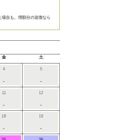
た場合も、増額分の追徴なら
金
土
4
5
-
-
11
12
-
-
18
19
-
-
25
26