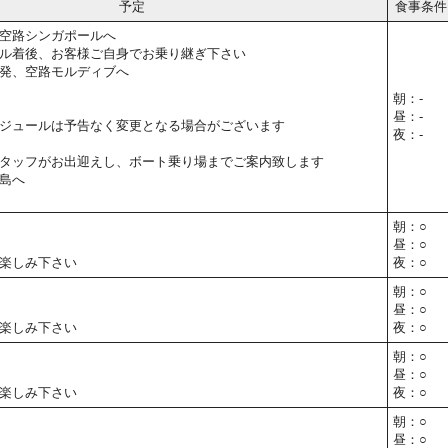
予定
食事条件
空路シンガポールへ
ル着後、お客様ご自身でお乗り継ぎ下さい
発、空路モルディブへ
朝：-
昼：-
ジュールは予告なく変更となる場合がございます
夜：-
タッフがお出迎えし、ボート乗り場までご案内致します
島へ
朝：○
昼：○
楽しみ下さい
夜：○
朝：○
昼：○
楽しみ下さい
夜：○
朝：○
昼：○
楽しみ下さい
夜：○
朝：○
昼：○