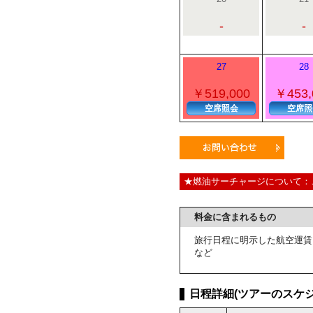
-
-
27
28
￥519,000
￥453,
空席照会
空席照
★燃油サーチャージについて：
料金に含まれるもの
旅行日程に明示した航空運賃
など
日程詳細(ツアーのスケジ