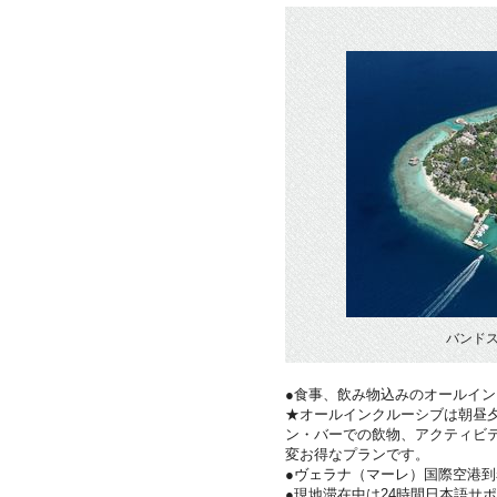
バンド
●食事、飲み物込みのオールイ
★オールインクルーシブは朝昼夕
ン・バーでの飲物、アクティビ
変お得なプランです。
●ヴェラナ（マーレ）国際空港
●現地滞在中は24時間日本語サ