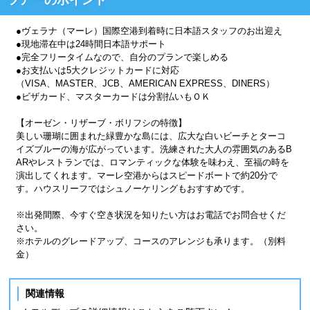
●ヴェラナ（マーレ）国際空港到着時に日本語スタッフのお出迎え
●現地滞在中は24時間日本語サポート
●完全フリータイムなので、自分のプランで楽しめる
●お支払いは5大クレジットカードに対応
（VISA、MASTER、JCB、AMERICAN EXPRESS、DINERS）
●ビザカード、マスターカードは分割払いもＯＫ
【オーゼン・リザーブ・ボリフシの特徴】
美しい珊瑚に囲まれた緑豊かな島には、広大な白いビーチとターコ
イズブルーの海が広がっています。洗練された大人の雰囲気のあるB
ARやレストランでは、ロマンティックな体験を味わえ、至福の時を
演出してくれます。マーレ空港からはスピードボートで約20分で
す。ハウスリーフではシュノーケリングもおすすめです。
※出発間際、今すぐ空き状況を知りたい方はお電話でお問合せくだ
さい。
※ホテルのグレードアップ、コースのアレンジも承ります。（別料
金）
関連情報