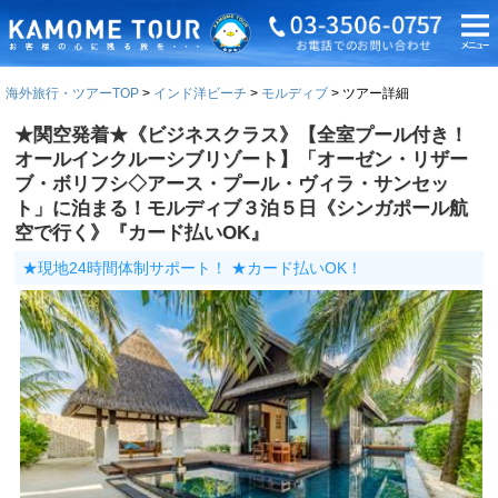
海外旅行・ツアーTOP
インド洋ビーチ
モルディブ
ツアー詳細
★関空発着★《ビジネスクラス》【全室プール付き！
オールインクルーシブリゾート】「オーゼン・リザー
ブ・ボリフシ◇アース・プール・ヴィラ・サンセッ
ト」に泊まる！モルディブ３泊５日《シンガポール航
空で行く》『カード払いOK』
★現地24時間体制サポート！ ★カード払いOK！