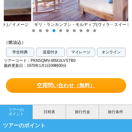
ジ
ギリ・ランカンフシ・モルディブ(ヴィラ・スイート)／イメージ
（燃油込）
学生特典
送迎付き
マイレージ
オンライン
ツアーコード：PKNSQMV-005GILVSTB0
最終更新日：1970年1月1日09時00分
空席問い合わせ（無料）
ツアーの
日程表
旅行代金
旅行条件
ポイント
ツアーのポイント