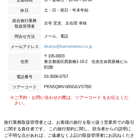
営業時間
土・日・祝日・年末年始
休日
総合旅行業務
古寺 宏史、左右田 幸枝
取扱管理者
メール、電話
問合せ方法
ekamo@kamometour.co.jp
メールアドレス
〒105-0003
住所
東京都港区西新橋1-10-2 住友生命西新橋ビル
B1階
03-3506-0757
電話番号
PKNSQMV-005GILVSTB0
ツアーコード
※ご予約・お問い合わせの際は、ツアーコード をお伝えくだ
さい。
旅行業務取扱管理者とは、お客様の旅行を取り扱う営業所での取引
に関する責任者です。 この旅行契約に関し、担当者からの説明に
ご不明な点があれば、ご遠慮なく上記の取扱管理者にお訊ねくださ