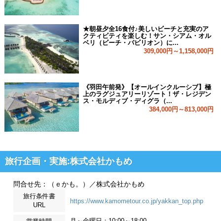
★朝昼夕全16食付♪美しいビーチと充実のア
クティビティを楽しむ！サン・シアム・オル
ベリ（ビーチ・パビリオン）に...
309,000円～1,158,000円
《羽田午前発》【オールインクルーシブ】極
上のラグジュアリーリゾート！ザ・レジデン
ス・モルディブ・ディグラ（...
384,000円～813,000円
旅行企画・実施:株式会社かもめ
問合せ先：（ｅかも。）／株式会社かもめ
旅行条件書
https://www.kamometour.co.jp/yakkan_top.php
URL
月～金曜日：10:00～18:00