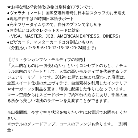
★お得な朝夕2食付(飲み物は別料金)プランです。
●ヴェラナ（マーレ）国際空港到着時に日本語スタッフのお出迎え
●現地滞在中は24時間日本語サポート
●完全フリータイムなので、自分のプランで楽しめる
●お支払いは5大クレジットカードに対応
（VISA、MASTER、JCB、AMERICAN EXPRESS、DINERS）
●ビザカード、マスターカードは分割払いもＯＫ
（分割払い 2･3･5･6･10･12･15･18･20･24回まで）
【ギリ・ランカンフシ・モルディブの特徴】
「人工的なものは一切使わない」というコンセプトのもと、ナチュ
ラル志向のリゾートとして、人気の高いモルディブを代表するラグ
ジュアリーリゾートです。2019年に新たに生まれ変わった客室は、
全室スイート仕様の水上ヴィラで、自然素材を利用したインテリア
やオーガニック製品を置き、環境に配慮した作りになっています。
マーレ空港からはスピードボートで約20分の近さにあり、部屋の至
る所から美しい遠浅のラグーンを見渡すことができます。
※出発間際、今すぐ空き状況を知りたい方はお電話でお問合せくだ
さい。
※ホテルのグレードアップ、コースのアレンジも承ります。（別料
金）