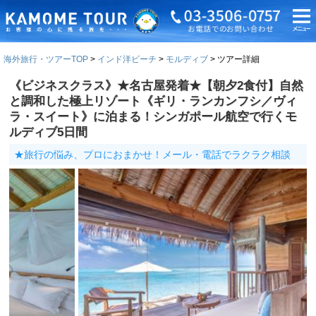
海外旅行・ツアーTOP
インド洋ビーチ
モルディブ
ツアー詳細
《ビジネスクラス》★名古屋発着★【朝夕2食付】自然
と調和した極上リゾート《ギリ・ランカンフシ／ヴィ
ラ・スイート》に泊まる！シンガポール航空で行くモ
ルディブ5日間
★旅行の悩み、プロにおまかせ！メール・電話でラクラク相談