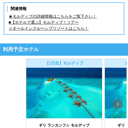
関連情報
★モルディブの詳細情報はこちらをご覧下さい！
■【ホテルで選ぶ】モルディブ！ツアー
☆オールインクルーシブリゾートはこちら！
利用予定ホテル
【1日目】モルディブ
【
ギリ ランカンフシ モルディブ
ギリ 