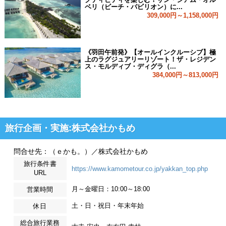
ベリ（ビーチ・パビリオン）に...
309,000円～1,158,000円
《羽田午前発》【オールインクルーシブ】極
上のラグジュアリーリゾート！ザ・レジデン
ス・モルディブ・ディグラ（...
384,000円～813,000円
旅行企画・実施:株式会社かもめ
問合せ先：（ｅかも。）／株式会社かもめ
旅行条件書
https://www.kamometour.co.jp/yakkan_top.php
URL
月～金曜日：10:00～18:00
営業時間
土・日・祝日・年末年始
休日
総合旅行業務