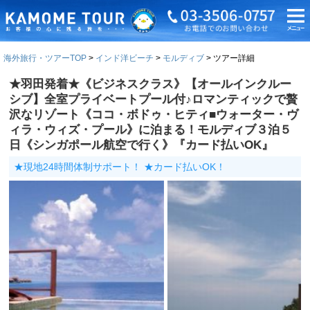
海外旅行・ツアーTOP
インド洋ビーチ
モルディブ
ツアー詳細
★羽田発着★《ビジネスクラス》【オールインクルー
シブ】全室プライベートプール付♪ロマンティックで贅
沢なリゾート《ココ・ボドゥ・ヒティ■ウォーター・ヴ
ィラ・ウィズ・プール》に泊まる！モルディブ３泊５
日《シンガポール航空で行く》『カード払いOK』
★現地24時間体制サポート！ ★カード払いOK！