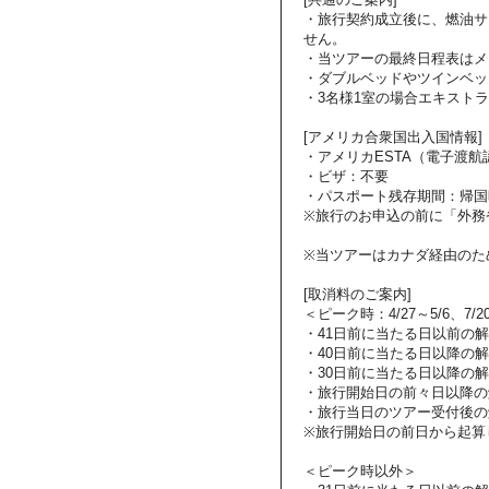
・旅行契約成立後に、燃油サ
せん。
・当ツアーの最終日程表はメ
・ダブルベッドやツインベッ
・3名様1室の場合エキスト
[アメリカ合衆国出入国情報]
・アメリカESTA（電子渡
・ビザ：不要
・パスポート残存期間：帰国
※旅行のお申込の前に「外務
※当ツアーはカナダ経由のた
[取消料のご案内]
＜ピーク時：4/27～5/6、7/2
・41日前に当たる日以前の
・40日前に当たる日以降の解
・30日前に当たる日以降の解
・旅行開始日の前々日以降の
・旅行当日のツアー受付後の
※旅行開始日の前日から起算
＜ピーク時以外＞