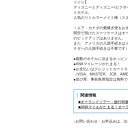
☆☆☆】
ディズニーとディズニー/ピク
トホテル。
人気のリトルマーメイド棟（ス
＜エア・カナダの乗継ぎ便をお
関空で預けたスーツケースはオ
のピックアップはありません。
また、アメリカの入国手続きは
ナダへの入国手続きは不要です
●複数のホテルに泊まるホッピ
●ANAマイレージがたまる！
●お支払いはクレジットカードＯ
（VISA、MASTER、JCB、AME
●並び席、事前座席指定は無料で
関連情報
■オーランドツアー・旅行特
■ANAマイルがたまる！オー
↓お問い合わせ・お申込みは、