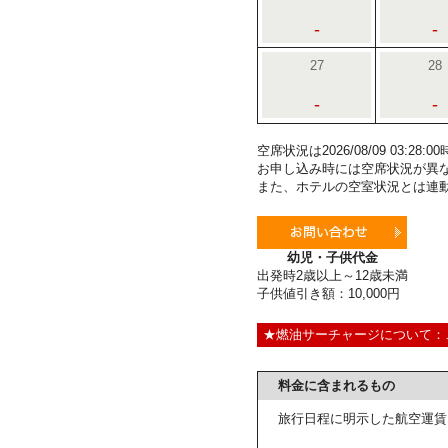
-
-
27
28
-
-
空席状況は2026/08/09 03:2
お申し込み時には空席状況が異
また、ホテルの空室状況とは連
幼児・子供代金
出発時2歳以上～12歳未満
子供値引き額：10,000円
★燃油サーチャージについて：
料金に含まれるもの
旅行日程に明示した航空運賃