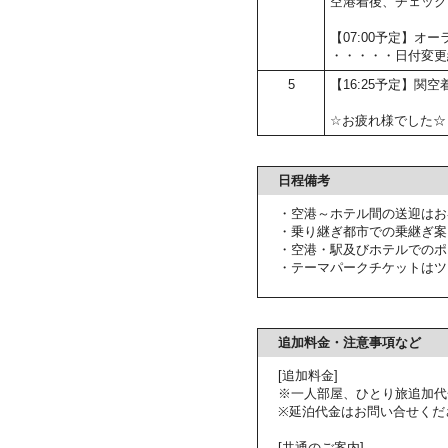
空港着後、チェック
【07:00予定】
・・・・・日付変更
5
【16:25予定】関空
☆お疲れ様でした☆
日程備考
・空港～ホテル間の送迎はお
・乗り継ぎ都市での乗継ぎ案
・空港・駅及びホテルでのポ
・テーマパークチケットはツ
追加料金・注意事項など
[追加料金]
※一人部屋、ひとり旅追加代
※延泊代金はお問い合せくだ
[共通のご案内]