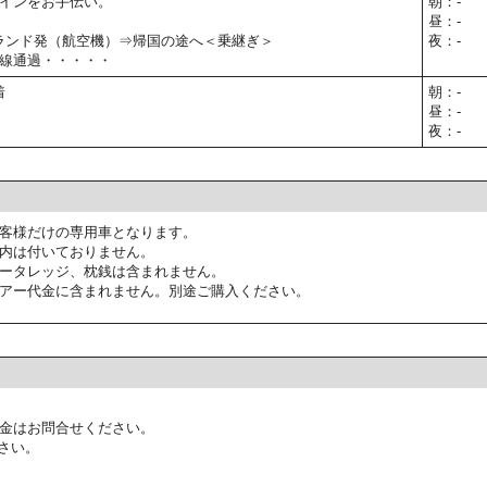
インをお手伝い。
朝：-
昼：-
オーランド発（航空機）⇒帰国の途へ＜乗継ぎ＞
夜：-
線通過・・・・・
着
朝：-
昼：-
夜：-
客様だけの専用車となります。
内は付いておりません。
ータレッジ、枕銭は含まれません。
アー代金に含まれません。別途ご購入ください。
金はお問合せください。
さい。