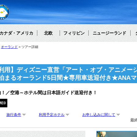
カナダ・アメリカ
北欧
フィリピン
ニュージーランド
オーランド
ツアー詳細
利用】ディズニー直営「アート・オブ・アニメー
泊まるオーランド5日間★専用車送迎付き★ANA
由！／空港～ホテル間は日本語ガイド送迎付き！
ME0
旅行条件
利用予定ホテル
お申し込みに関して
最終