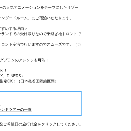
サーの人気アニメーションをテーマにしたリゾー
タンダードルーム）にご宿泊いただきます。
すすめする理由＞
ーランドでの受け取りなので乗継ぎ地トロントで
トロント空港で行いますのでスムーズです。（カ
）
ングプランのアレンジも可能！
Ｋ！
X、DINERS）
指定OK！（日本発着国際線区間）
集
ランドツアーの一覧
出発ご希望日の旅行代金をクリックしてください。