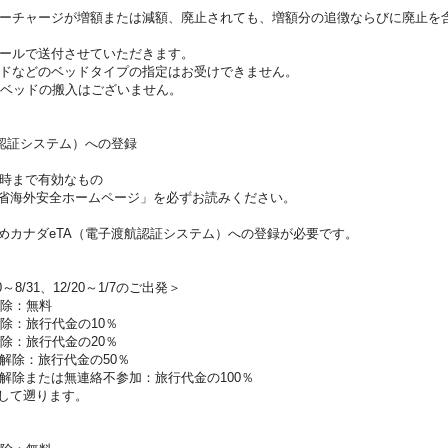
ーチャージが増額または減額、廃止されても、増額分の追徴ならびに廃止を
ールで送付させていただきます。
ドなどのベッドタイプの指定はお受けできません。
ラベッドの搬入はございません。
航認証システム）への登録
時まで有効なもの
省海外安全ホームページ」を必ずお読みください。
めカナダeTA（電子渡航認証システム）への登録が必要です。
0～8/31、12/20～1/7のご出発＞
解除：無料
除：旅行代金の10％
除：旅行代金の20％
解除：旅行代金の50％
解除または無連絡不参加：旅行代金の100％
して遡ります。