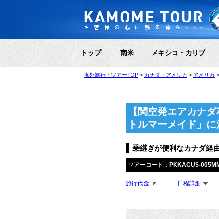
トップ
南米
メキシコ・カリブ
海外旅行・ツアーTOP
カナダ・アメリカ
アメリカ
【関空発エアカナダ
トルマーメイド」に
乗継ぎが便利なカナダ経
ツアーコード：
PKKACUS-005M
旅行代金
日程詳細