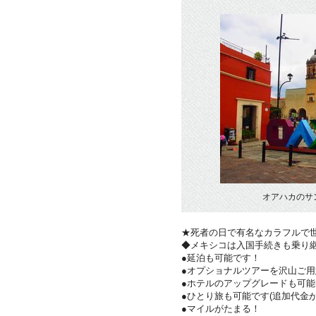
オアハカのサ
★死者の日で有名なカラフルで
◆メキシコは入国手続きも乗り
●延泊も可能です！
●オプショナルツアーを沢山ご
●ホテルのアップグレードも可能
●ひとり旅も可能です(追加代金が
●マイルがたまる！