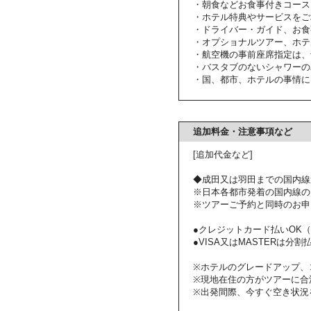
・朝食などお食事付きコース
・ホテル特典やサービスをご
・ドライバー・ガイド、お食
・オプショナルツアー、ホテ
・航空機の事前座席指定は、
・バスタブのないシャワーの
・国、都市、ホテルの事情に
追加料金・注意事項など
[追加代金など]
◆成田又は羽田までの国内線
※日本各都市発着の国内線の
※ツアーご予約と同時のお申
●クレジットカード払いOK（VI
●VISA又はMASTERは分割払いも
※ホテルのグレードアップ、
※現地在住の方がツアーに合
※出発間際、今すぐ空き状況