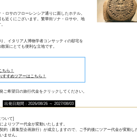
】
ナ・ロサのフローレンシア通りに面したホテル。
塔も近くにございます。繁華街ソナ・ロサや、地
です。
あり、イタリア人博物学者コンサッティの邸宅を
の散策にとても便利な立地です。
こちら！
おすすめツアーはこちら！
出発ご希望日の旅行代金をクリックしてください。
出発日期間：2026/08/26 ～ 2027/08/03
ついて]
によりツアー代金が変動いたします。
契約（募集型企画旅行）が成立しますので、ご予約後にツアー代金が変動し
いません。