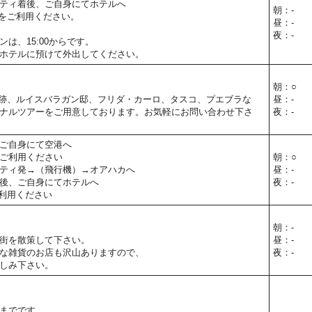
ティ着後、ご自身にてホテルへ
朝：-
をご利用ください。
昼：-
夜：-
は、15:00からです。
ホテルに預けて外出してください。
朝：○
跡、ルイスバラガン邸、フリダ・カーロ、タスコ、プエブラな
昼：-
ナルツアーをご用意しております。お気軽にお問い合わせ下さ
夜：-
ご自身にて空港へ
ご利用ください
朝：○
ティ発→（飛行機）→オアハカへ
昼：-
後、ご自身にてホテルへ
夜：-
利用ください
朝：-
街を散策して下さい。
昼：-
な雑貨のお店も沢山ありますので、
夜：-
しみ下さい。
までです。