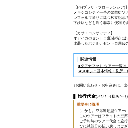
【PF(プラザ・フローレンシア)
メキシコシティ一番の繁華街ソ
レフォルマ通りに建つ独立記念
下鉄駅なども近く非常に便利
【カサ・コンサッティ】
オアハカのセントロ(旧市街)に
改装したホテル。セントロ周辺
関連情報
■グアナファト ツアー一覧は
★メキシコ基本情報・見所・
↓お問い合わせ・お申込みは、
旅行代金
(おひとり様あたり)
重要事項説明
[ｅかも。空席連動型ツアーに
このツアーはフライトの空席
ご予約時のツアー代金で旅行
びに減額分の払い戻しはござ