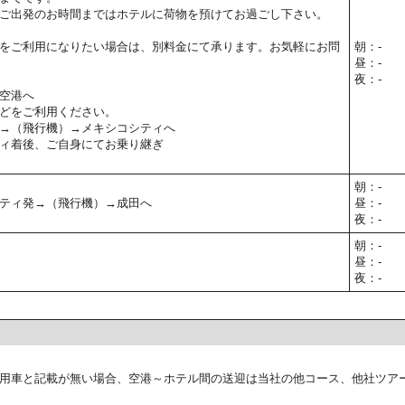
ご出発のお時間まではホテルに荷物を預けてお過ごし下さい。
をご利用になりたい場合は、別料金にて承ります。お気軽にお問
朝：-
昼：-
夜：-
空港へ
どをご利用ください。
→（飛行機）→メキシコシティへ
ィ着後、ご自身にてお乗り継ぎ
朝：-
ティ発→（飛行機）→成田へ
昼：-
夜：-
朝：-
昼：-
夜：-
用車と記載が無い場合、空港～ホテル間の送迎は当社の他コース、他社ツア