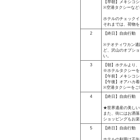
【早朝】メキシコシ
※空港タクシーなど
ホテルのチェックイン
それまでは、荷物を
2
【終日】自由行動
※テオティワカン遺
ど、沢山のオプショ
い。
3
【朝】ホテルより、
※ホテルタクシーを
【午前】メキシコシ
【午後】オアハカ着
※空港タクシーをご
4
【終日】自由行動
★世界遺産の美しい
また、街にはお洒落
ショッピングもお楽
5
【終日】自由行動
ホテルの利用は正午