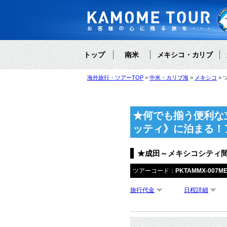
トップ
南米
メキシコ・カリブ
海外旅行・ツアーTOP
中米・カリブ海
メキシコ
★何でも揃う便利な
ッティ》に泊まる！
★成田～メキシコシティ間
ツアーコード：
PKTAMMX-007M
旅行代金
日程詳細