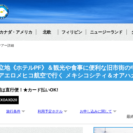
カナダ・アメリカ
北欧
フィリピン
ニュージーランド
ツアー詳細
立地《ホテルPF》＆観光や食事に便利な旧市街の
アエロメヒコ航空で行く メキシコシティ＆オアハ
は直行便！★カード払いOK!
EXOAXD20
旅行条件
利用予定ホテル
お申し込みに関して
最終