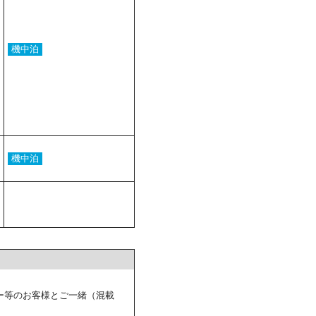
機中泊
機中泊
ー等のお客様とご一緒（混載